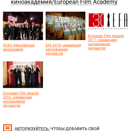
киноакадемия/European Film Academy
European Film Awards
2017: Церемония
награждения
XXXV Европейская
EFA 2018: церемония
лауреатов
кинопремия
награждения
лауреатов
European Film Awards
2016: Церемония
награждения
лауреатов
, ЧТОБЫ ДОБАВИТЬ СВОЙ
АВТОРИЗУЙТЕСЬ