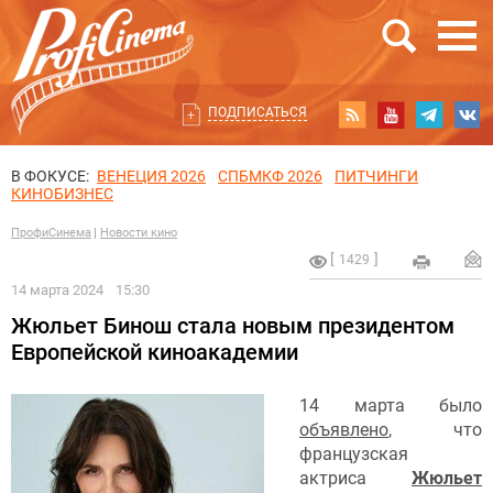
ПОДПИСАТЬСЯ
В ФОКУСЕ:
ВЕНЕЦИЯ 2026
СПБМКФ 2026
ПИТЧИНГИ
КИНОБИЗНЕС
ПрофиСинема
Новости кино
1429
14 марта 2024
15:30
Жюльет Бинош стала новым президентом
Европейской киноакадемии
14 марта было
объявлено
, что
французская
актриса
Жюльет