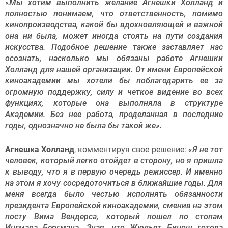
«
Мы хотим выполнить желание Агнешки Холланд и
полностью понимаем, что ответственность, помимо
кинопроизводства, какой бы вдохновляющей и важной
она ни была, может иногда стоять на пути создания
искусства. Подобное решение также заставляет нас
осознать, насколько мы обязаны работе Агнешки
Холланд для нашей организации. От имени Европейской
киноакадемии мы хотели бы поблагодарить ее за
огромную поддержку, силу и четкое видение во всех
функциях, которые она выполняла в структуре
Академии. Без нее работа, проделанная в последние
годы, однозначно не была бы такой же».
Агнешка Холланд
, комментируя свое решение:
«Я не тот
человек, который легко отойдет в сторону, но я пришла
к выводу, что я в первую очередь режиссер. И именно
на этом я хочу сосредоточиться в ближайшие годы. Для
меня всегда было честью исполнять обязанности
президента Европейской киноакадемии, сменив на этом
посту Вима Вендерса, который пошел по стопам
Ингмара Бергмана. Зная, что Жюльет Бинош готова