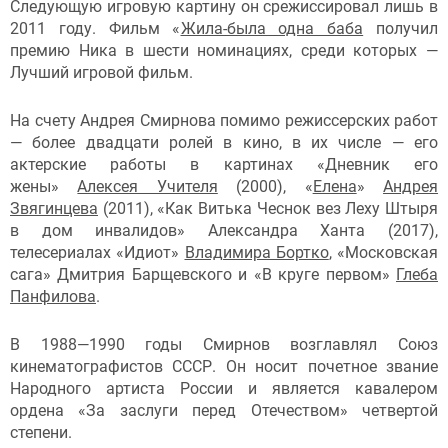
Следующую игровую картину он срежиссировал лишь в
2011 году. Фильм «
Жила-была одна баба
получил
премию Ника в шести номинациях, среди которых —
Лучший игровой фильм.
На счету Андрея Смирнова помимо режиссерских работ
— более двадцати ролей в кино, в их числе — его
актерские работы в картинах «Дневник его
жены»
Алексея Учителя
(2000), «
Елена
»
Андрея
Звягинцева
(2011), «Как Витька Чеснок вез Леху Штыря
в дом инвалидов» Александра Ханта (2017),
телесериалах «Идиот»
Владимира Бортко
, «Московская
сага» Дмитрия Барщевского и «В круге первом»
Глеба
Панфилова
.
В 1988—1990 годы Смирнов возглавлял Союз
кинематографистов СССР. Он носит почетное звание
Народного артиста России и является кавалером
ордена «За заслуги перед Отечеством» четвертой
степени.