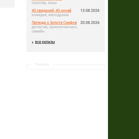
триллер, экшн
40 свиданий, 40 ночей
13.08.2026
комедия, мелодрама
Легенда о Золоте Скифов
20.08.2026
детектив, приключенческ.,
семейн.
все релизы
Реклама