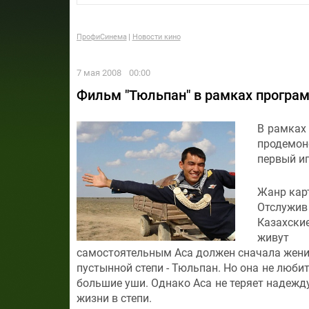
ПрофиСинема
Новости кино
7 мая 2008
00:00
Фильм "Тюльпан" в рамках програм
В рамках 
продемон
первый и
Жанр кар
Отслужив
Казахски
живут
самостоятельным Аса должен сначала жени
пустынной степи - Тюльпан. Но она не любит
большие уши. Однако Аса не теряет надежд
жизни в степи.