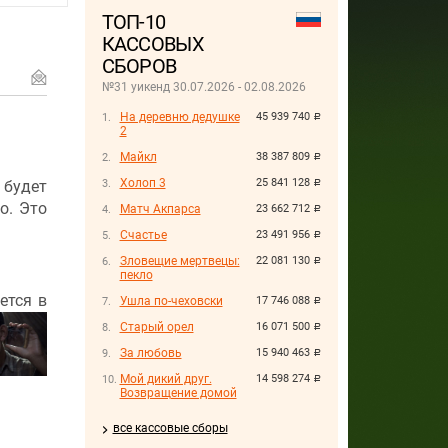
ТОП-10
КАССОВЫХ
СБОРОВ
№31 уикенд 30.07.2026 - 02.08.2026
На деревню дедушке
45 939 740
руб.
2
Майкл
38 387 809
руб.
Холоп 3
25 841 128
 будет
руб.
о. Это
Матч Акпарса
23 662 712
руб.
Счастье
23 491 956
руб.
Зловещие мертвецы:
22 081 130
руб.
пекло
ется в
Ушла по-чеховски
17 746 088
руб.
Старый орел
16 071 500
руб.
За любовь
15 940 463
руб.
Мой дикий друг.
14 598 274
руб.
Возвращение домой
все кассовые сборы