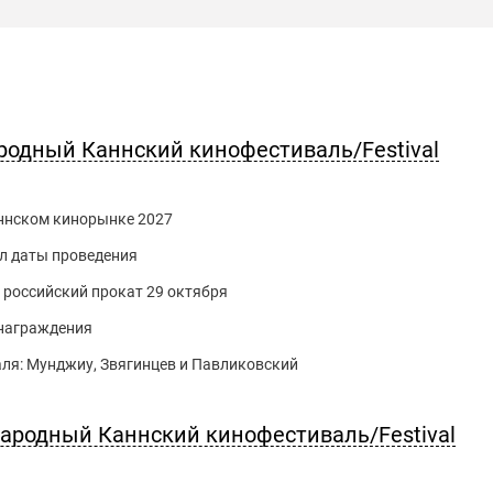
родный Каннский кинофестиваль/Festival
Каннском кинорынке 2027
л даты проведения
российский прокат 29 октября
 награждения
ля: Мунджиу, Звягинцев и Павликовский
ародный Каннский кинофестиваль/Festival