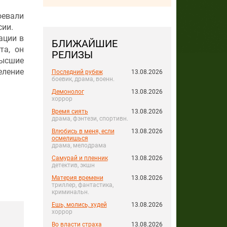
оевали
сии.
ации в
БЛИЖАЙШИЕ
та, он
РЕЛИЗЫ
Высшие
еление
Последний рубеж
13.08.2026
боевик, драма, военн.
Демонолог
13.08.2026
хоррор
Время сиять
13.08.2026
драма, фэнтези, спортивн.
Влюбись в меня, если
13.08.2026
осмелишься
драма, мелодрама
Самурай и пленник
13.08.2026
детектив, экшн
Материя времени
13.08.2026
триллер, фантастика,
криминальн.
Ешь, молись, худей
13.08.2026
хоррор
Во власти страха
13.08.2026