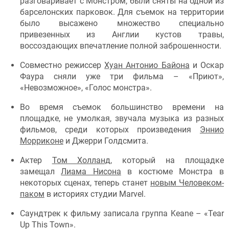
разговаривает с Монстром, были сняты на одной из
барселонских парковок. Для съемок на территории
было высажено множество специально
привезенных из Англии кустов травы,
воссоздающих впечатление полной заброшенности.
Совместно режиссер
Хуан Антонио Байона
и Оскар
Фаура сняли уже три фильма – «Приют»,
«Невозможное», «Голос монстра».
Во время съемок большинство времени на
площадке, не умолкая, звучала музыка из разных
фильмов, среди которых произведения
Эннио
Морриконе
и Джерри Голдсмита.
Актер
Том Холланд
, который на площадке
замещал
Лиама Нисона
в костюме Монстра в
некоторых сценах, теперь станет
новым Человеком-
паком
в историях студии Marvel.
Саундтрек к фильму записала группа Keane – «Tear
Up This Town».