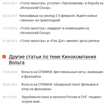
«Голос монстра» уступил «Терпеливому» в борьбе за
05.02.2017
«Испанский Оскар»
Киноафиша на уикенд 2-5 февраля: Ждите новые
02.02.2017
«Звонки» из преисподней
«Голос монстра» лидирует в номинациях на
15.12.2016
«Испанский Оскар»
«Голос монстра» и «Рок Дог» меняют даты релиза
31.08.2016
Другие статьи по теме Кинокомпания
Вольга
Вольга на СПбМКФ: фестивальные хиты, анимация
15.09.2023
и франшизы
Вольга на СПбМКФ: обширный пакет фильмов и
28.09.2022
упор на франшизы
Зарубежное кино в прокате России и СНГ: пациент
29.12.2021
скорее жив…