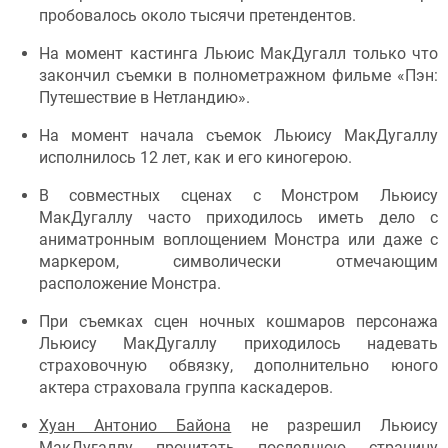
пробовалось около тысячи претендентов.
На момент кастинга Льюис МакДугалл только что
закончил съемки в полнометражном фильме «Пэн:
Путешествие в Нетландию».
На момент начала съемок Льюису МакДугаллу
исполнилось 12 лет, как и его киногерою.
В совместных сценах с Монстром Льюису
МакДугаллу часто приходилось иметь дело с
аниматронным воплощением Монстра или даже с
маркером, символически отмечающим
расположение Монстра.
При съемках сцен ночных кошмаров персонажа
Льюису МакДугаллу приходилось надевать
страховочную обвязку, дополнительно юного
актера страховала группа каскадеров.
Хуан Антонио Байона
не разрешил Льюису
МакДугаллу прочитать последнюю страницу