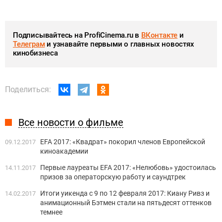
Подписывайтесь на ProfiCinema.ru в
ВКонтакте
и
Телеграм
и узнавайте первыми о главных новостях
кинобизнеса
Поделиться:
Все новости о фильме
EFA 2017: «Квадрат» покорил членов Европейской
09.12.2017
киноакадемии
Первые лауреаты EFA 2017: «Нелюбовь» удостоилась
14.11.2017
призов за операторскую работу и саундтрек
Итоги уикенда с 9 по 12 февраля 2017: Киану Ривз и
14.02.2017
анимационный Бэтмен стали на пятьдесят оттенков
темнее