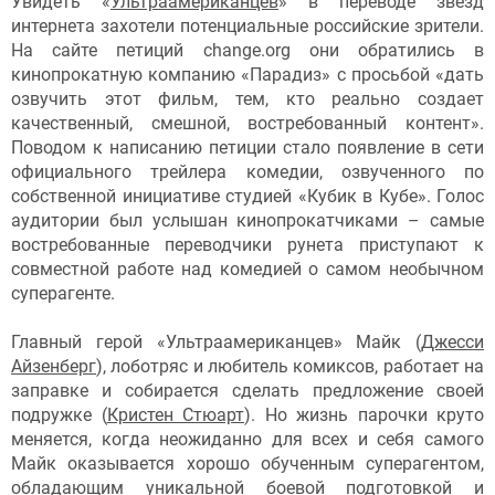
Увидеть «
Ультраамериканцев
» в переводе звезд
интернета захотели потенциальные российские зрители.
На сайте петиций change.org они обратились в
кинопрокатную компанию «Парадиз» с просьбой «дать
озвучить этот фильм, тем, кто реально создает
качественный, смешной, востребованный контент».
Поводом к написанию петиции стало появление в сети
официального трейлера комедии, озвученного по
собственной инициативе студией «Кубик в Кубе». Голос
аудитории был услышан кинопрокатчиками – самые
востребованные переводчики рунета приступают к
совместной работе над комедией о самом необычном
суперагенте.
Главный герой «Ультраамериканцев» Майк (
Джесси
Айзенберг
), лоботряс и любитель комиксов, работает на
заправке и собирается сделать предложение своей
подружке (
Кристен Стюарт
). Но жизнь парочки круто
меняется, когда неожиданно для всех и себя самого
Майк оказывается хорошо обученным суперагентом,
обладающим уникальной боевой подготовкой и