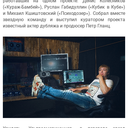
работавших на одном проекте: Денис Колесников
(«Кураж-Бамбей»), Руслан Габидуллин («Кубик в Кубе»)
и Михаил Кшиштовский («Психодозер»). Собрал вместе
звездную команду и выступил куратором проекта
известный актер дубляжа и продюсер Петр Гланц.