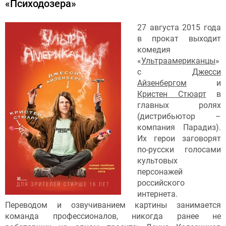
«Психодозера»
27 августа 2015 года
в прокат выходит
комедия
«
Ультраамериканцы
»
с
Джесси
Айзенбергом
и
Кристен Стюарт
в
главных ролях
(дистрибьютор –
компания Парадиз).
Их герои заговорят
по-русски голосами
культовых
персонажей
российского
интернета.
Переводом и озвучиванием картины занимается
команда профессионалов, никогда ранее не