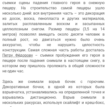
съемки сцены падения главного героя в снежную
пещеру. На строительство самой пещеры ушло
несколько дней: вся внутренняя часть – это декорация
из досок, воска, пенопласта и других материалов,
залитых расплавленным воском и засыпанных
целлюлозным снегом. Размер пещеры (3,5 на 14
метров) позволял вмещать около десяти человек в
полный рост, но двигаться нужно было очень
аккуратно, чтобы не нарушить целостность
конструкции. Самая сложная часть работы досталась
Петру Фёдорову
– съемки пробуждения его героя в
пещере после падения снимали в настоящем снегу, в
котором ему пришлось пролежать в общей сложности
не один час.
Здесь же снимали взрыв бочек с горючим.
Декоративные бочки, в одной из которых была
взрывчатка, устанавливались на определенной точке и
взрывались дистанционно. Взрыв снимали в
нескольких ракурсах, используя скайлифт и креш-бокс,