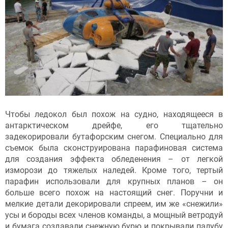
Чтобы ледокол был похож на судно, находящееся в
антарктическом дрейфе, его тщательно
задекорировали бутафорским снегом. Специально для
съемок была сконструирована парафиновая система
для создания эффекта обледенения – от легкой
изморози до тяжелых наледей. Кроме того, тертый
парафин использовали для крупных планов – он
больше всего похож на настоящий снег. Поручни и
мелкие детали декорировали спреем, им же «снежили»
усы и бороды всех членов команды, а мощный ветродуй
и бумага создавали снежную бурю и покрывали палубу