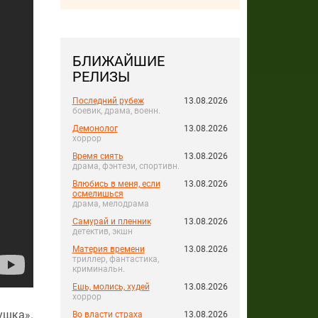
БЛИЖАЙШИЕ
РЕЛИЗЫ
Последний рубеж
13.08.2026
боевик, драма, военн.
Демонолог
13.08.2026
хоррор
Время сиять
13.08.2026
драма, фэнтези, спортивн.
Влюбись в меня, если
13.08.2026
осмелишься
драма, мелодрама
Самурай и пленник
13.08.2026
детектив, экшн
Материя времени
13.08.2026
триллер, фантастика,
криминальн.
Ешь, молись, худей
13.08.2026
хоррор
ушка».
Во власти страха
13.08.2026