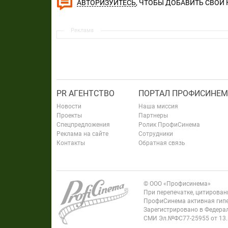
, ЧТОБЫ ДОБАВИТЬ СВОЙ
АВТОРИЗУЙТЕСЬ
Реклама
PR АГЕНТСТВО
ПОРТАЛ ПРОФИСИНЕМ
Новости
Наша миссия
Проекты
Партнеры
Спецпредложения
Ролик ПрофиСинема
Реклама на сайте
Сотрудники
Контакты
Обратная связь
© ООО «Профисинема»
При перепечатке, цитирова
ПрофиСинема активная гипе
Зарегистрировано в Федерал
СМИ Эл.№ФС77-25955 от 13.