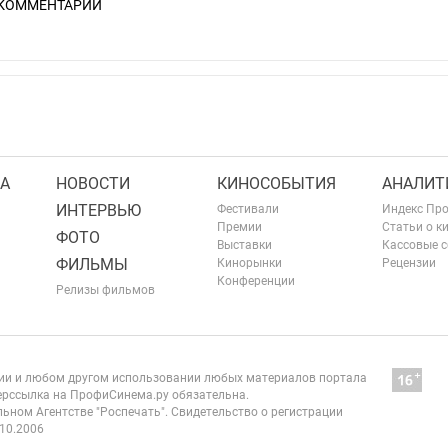
 КОММЕНТАРИЙ
А
НОВОСТИ
КИНОСОБЫТИЯ
АНАЛИТ
ИНТЕРВЬЮ
Фестивали
Индекс Пр
Премии
Статьи о к
ФОТО
Выставки
Кассовые 
ФИЛЬМЫ
Кинорынки
Рецензии
Конференции
Релизы фильмов
нии и любом другом использовании любых материалов портала
рссылка на ПрофиСинема.ру обязательна.
ьном Агентстве "Роспечать". Свидетельство о регистрации
10.2006