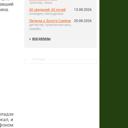
триллер, экшн
лавший
ина.
40 свиданий, 40 ночей
13.08.2026
комедия, мелодрама
Легенда о Золоте Скифов
20.08.2026
детектив, приключенческ.,
семейн.
все релизы
Реклама
еладзе
кал, и
 фоном