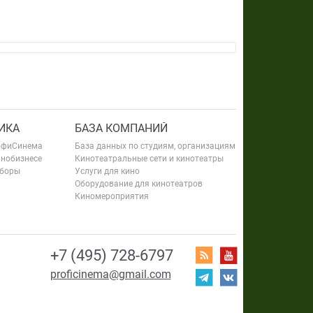
ИКА
БАЗА КОМПАНИЙ
офиСинема
База данных по студиям, организациям
инобизнесе
Кинотеатральные сети и кинотеатры
сборы
Услуги для кино
Оборудование для кинотеатров
Киномероприятия
+7 (495) 728-6797
proficinema@gmail.com