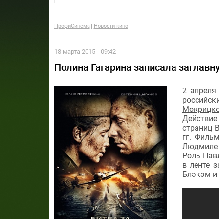
ПрофиСинема
Новости кино
18 марта 2015
09:42
Полина Гагарина записала заглавн
2 апреля
российс
Мокрицко
Действие
страниц В
гг. Филь
Людмиле 
Роль Пав
в ленте 
Блэкэм и 