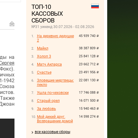
ТОП-10
КАССОВЫХ
СБОРОВ
№31 уикенд 30.07.2026 - 02.08.2026
На деревню дедушке
45 939 740
руб.
2
Майкл
38 387 809
руб.
еды на
Холоп 3
25 841 128
руб.
Сергея
Матч Акпарса
23 662 712
руб.
Фокс).
Счастье
23 491 956
руб.
тичных
1-1942
Зловещие мертвецы:
22 081 130
руб.
пекло
 Союза
истов.
Ушла по-чеховски
17 746 088
руб.
 Также
Старый орел
16 071 500
руб.
 Джоан
За любовь
15 940 463
руб.
Мой дикий друг.
14 598 274
руб.
Возвращение домой
все кассовые сборы