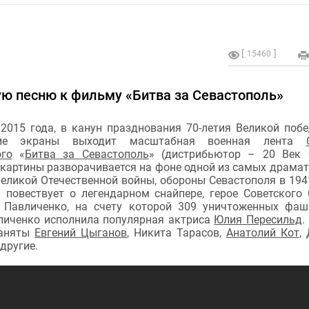
15460
ую песню к фильму «Битва за Севастополь»
 2015 года, в канун празднования 70-летия Великой поб
кие экраны выходит масштабная военная лента
го
«
Битва за Севастополь
» (дистрибьютор – 20 Век 
 картины разворачивается на фоне одной из самых драма
еликой Отечественной войны, обороны Севастополя в 194
м повествует о легендарном снайпере, герое Советского
Павличенко, на счету которой 309 уничтоженных фаш
личенко исполнила популярная актриса
Юлия Пересильд
.
заняты
Евгений Цыганов
, Никита Тарасов,
Анатолий Кот
,
другие.