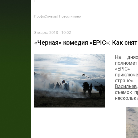
ПрофиСинема
Новости кино
8 марта 2013
10:02
«Черная» комедия «EPIC»: Как сня
На днях
полномет
«EPIC» – 
приключе
стране».
Васильев
съемок п
нескольки