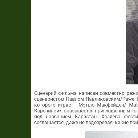
Сценарий фильма написан совместно режи
сценаристом Павлом Павликовским/Pawel P
которого играет Мэтью Макфейден/ Matt
Карениной
», оказывается приглашенным го
под названием Карастан. Хозяева фест
соглашается, даже не подозревая, какие пр