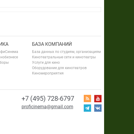
ИКА
БАЗА КОМПАНИЙ
офиСинема
База данных по студиям, организациям
инобизнесе
Кинотеатральные сети и кинотеатры
сборы
Услуги для кино
Оборудование для кинотеатров
Киномероприятия
+7 (495) 728-6797
proficinema@gmail.com