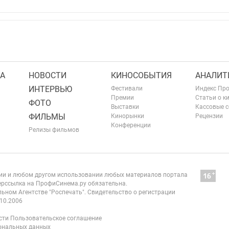
А
НОВОСТИ
КИНОСОБЫТИЯ
АНАЛИТ
ИНТЕРВЬЮ
Фестивали
Индекс Пр
Премии
Статьи о к
ФОТО
Выставки
Кассовые 
ФИЛЬМЫ
Кинорынки
Рецензии
Конференции
Релизы фильмов
нии и любом другом использовании любых материалов портала
рссылка на ПрофиСинема.ру обязательна.
ьном Агентстве "Роспечать". Свидетельство о регистрации
10.2006
сти
Пользовательское соглашение
сональных данных