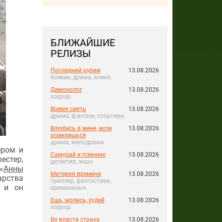
БЛИЖАЙШИЕ
РЕЛИЗЫ
Последний рубеж
13.08.2026
боевик, драма, военн.
Демонолог
13.08.2026
хоррор
Время сиять
13.08.2026
драма, фэнтези, спортивн.
Влюбись в меня, если
13.08.2026
осмелишься
драма, мелодрама
ером и
Самурай и пленник
13.08.2026
естер,
детектив, экшн
«
Анны
Материя времени
13.08.2026
арства
триллер, фантастика,
, и он
криминальн.
Ешь, молись, худей
13.08.2026
хоррор
Во власти страха
13.08.2026