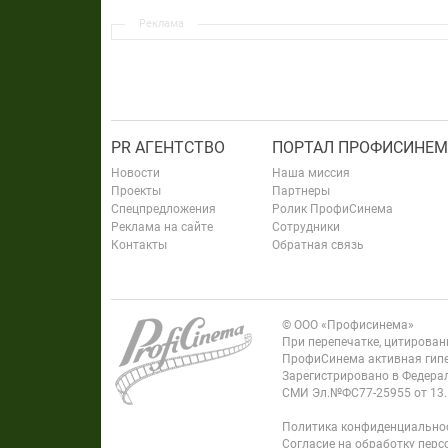
Реклама
PR АГЕНТСТВО
ПОРТАЛ ПРОФИСИНЕМ
Новости
Наша миссия
Проекты
Партнеры
Спецпредложения
Ролик ПрофиСинема
Реклама на сайте
Сотрудники
Контакты
Обратная связь
© ООО «Профисинема»
При перепечатке, цитирова
ПрофиСинема активная гипе
Зарегистрировано в Федерал
СМИ Эл.№ФС77-25955 от 13.
Политика конфиденциально
Согласие на обработку пер