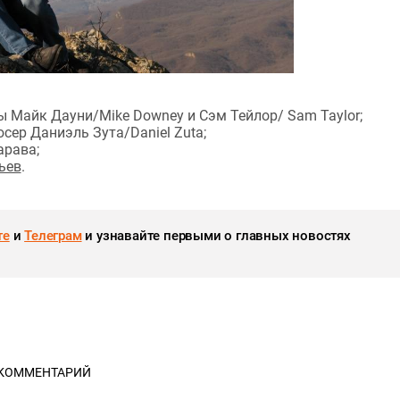
еры Майк Дауни/Mike Downey и Сэм Тейлор/ Sam Taylor;
юсер Даниэль Зута/Daniel Zuta;
арава;
ьев
.
те
и
Телеграм
и узнавайте первыми о главных новостях
 КОММЕНТАРИЙ