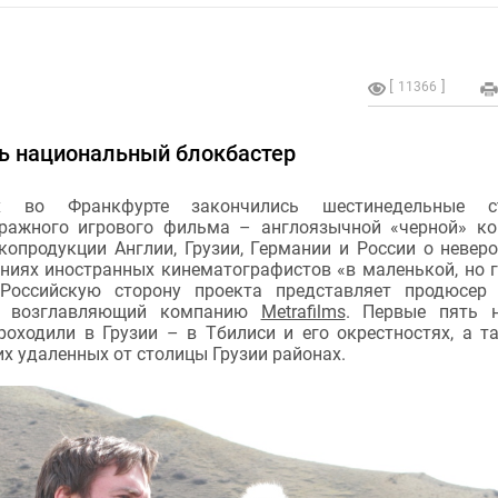
11366
ть национальный блокбастер
 во Франкфурте закончились шестинедельные с
ражного игрового фильма – англоязычной «черной» к
копродукции Англии, Грузии, Германии и России о невер
ниях иностранных кинематографистов «в маленькой, но 
 Российскую сторону проекта представляет продюсе
, возглавляющий компанию
Metrafilms
. Первые пять 
роходили в Грузии – в Тбилиси и его окрестностях, а т
х удаленных от столицы Грузии районах.