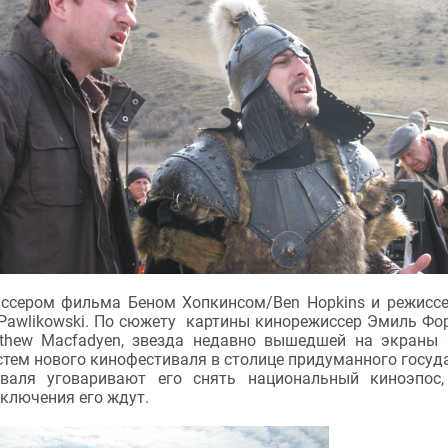
ссером фильма Беном Хопкинсом/Ben Hopkins и режисс
awlikowski. По сюжету картины кинорежиссер Эмиль Фор
hew Macfadyen, звезда недавно вышедшей на экраны 
стем нового кинофестиваля в столице придуманного госуд
иваля уговаривают его снять национальный киноэпос
иключения его ждут.