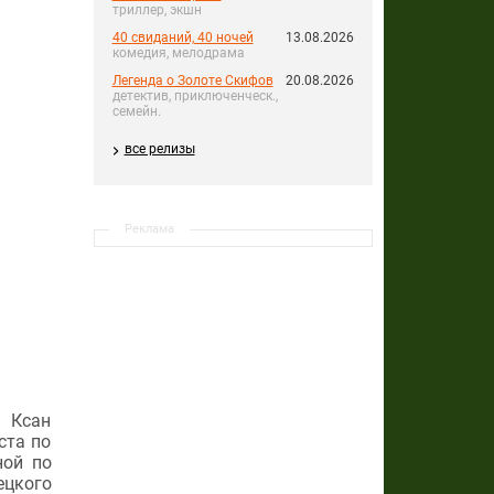
триллер, экшн
40 свиданий, 40 ночей
13.08.2026
комедия, мелодрама
Легенда о Золоте Скифов
20.08.2026
детектив, приключенческ.,
семейн.
все релизы
Реклама
я Ксан
ста по
ной по
ецкого