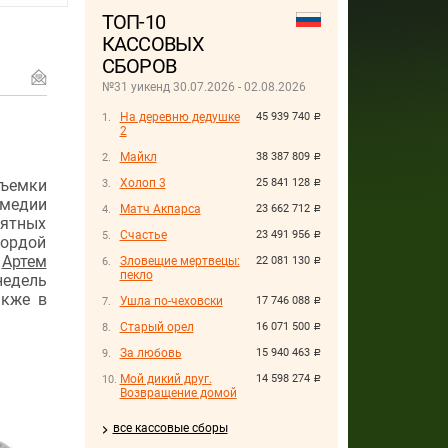
ТОП-10
КАССОВЫХ
СБОРОВ
№31 уикенд 30.07.2026 - 02.08.2026
На деревню дедушке
45 939 740
руб.
2
Майкл
38 387 809
руб.
ъемки
Холоп 3
25 841 128
руб.
омедии
Матч Акпарса
23 662 712
руб.
оятных
Счастье
23 491 956
руб.
гордой
р
Артем
Зловещие мертвецы:
22 081 130
руб.
пекло
недель
акже в
Ушла по-чеховски
17 746 088
руб.
Старый орел
16 071 500
руб.
За любовь
15 940 463
руб.
Мой дикий друг.
14 598 274
руб.
Возвращение домой
все кассовые сборы