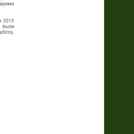
 время
м 2013
е были
films,