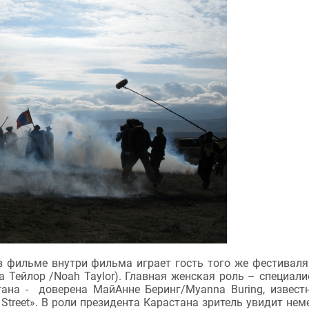
в фильме внутри фильма играет гость того же фестивал
а Тейлор /Noah Taylor). Главная женская роль – специали
тана - доверена МайАнне Беринг/Myanna Buring, извест
Street». В роли президента Карастана зритель увидит нем