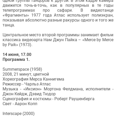
одной группы танцоров к другой. В этом кадре камера
движется точь-в-точь, как в популярных в те годы
телепрограммах про сафари. В видеотанце
«Фрагменты» 1977 года Атлас использует полиэкран,
показывая абсолютно разные ракурсы одного и того же
танца.
Центральное место второй программы занимает фильм
классика видеоарта Нам Джун Пайка – «Merce by Merce
by Paik» (1973).
14 июня, 17.00
Программа 1.
Summerspace (1958)
2008, 21 минут, цветной
Хореография Мерса Каннигема
Режиссер - Чарльз Атлас
Музыка - «Иксион» Мортона Фелдмана, исполнители -
Джон Кейдж, Дэвид Тюдор
Сценография и костюмы - Роберт Раушенберга
Свет - Аарон Копп
Interscape (2000)