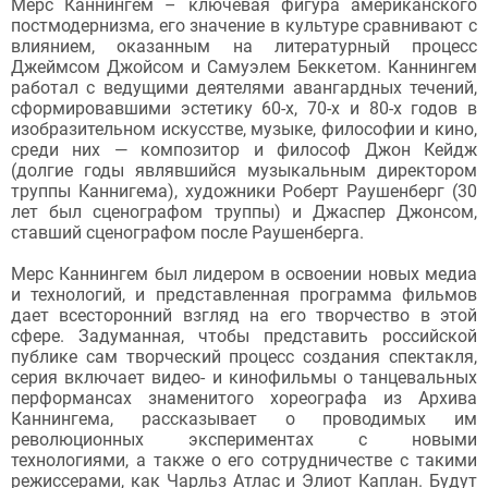
Мерс Каннингем – ключевая фигура американского
постмодернизма, его значение в культуре сравнивают с
влиянием, оказанным на литературный процесс
Джеймсом Джойсом и Самуэлем Беккетом. Каннингем
работал с ведущими деятелями авангардных течений,
сформировавшими эстетику 60-х, 70-х и 80-х годов в
изобразительном искусстве, музыке, философии и кино,
среди них — композитор и философ Джон Кейдж
(долгие годы являвшийся музыкальным директором
труппы Каннигема), художники Роберт Раушенберг (30
лет был сценографом труппы) и Джаспер Джонсом,
ставший сценографом после Раушенберга.
Мерс Каннингем был лидером в освоении новых медиа
и технологий, и представленная программа фильмов
дает всесторонний взгляд на его творчество в этой
сфере. Задуманная, чтобы представить российской
публике сам творческий процесс создания спектакля,
серия включает видео- и кинофильмы о танцевальных
перформансах знаменитого хореографа из Архива
Каннингема, рассказывает о проводимых им
революционных экспериментах с новыми
технологиями, а также о его сотрудничестве с такими
режиссерами, как Чарльз Атлас и Элиот Каплан. Будут