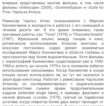
впервые представлены многие фильмы, в том числе
фильмы «Interscape» (2000), «SummerSpace» и «Suite for
Five» Чарльза Атласа.
Режиссер Чарльз Атлас познакомился с Мерсом
Каннингемом в молодости и работал с его командой в
течение десяти лет. В это время появились такие
значимые работы, как “Torso“ (1978) и “Channels/Inserts”
(1981). Идеальный альянс между танцем и кино,
ритмическое использование Атласом монтажа и
искусная постановка кадра делает знаменитые
исследования Мерса Каннингема в области глубины и
пространства еще более выразительным. Хотя фильмы
с хореографией Каннингема существовали уже в 1940-
1960-е, вплоть до начала 1970-х он в основном избегал
использования кинокамеры. Когда Каннингем в конце
концов начал использовать ее, он тут же оказался в
авангарде кинотанца. Работая с режиссером Чарльзом
Атласом, он экспериментировал с радикальными
возможностями съемки одним продолжительным
кадром (extended single takes), к примеру, фрагмент в
начале фильма «Locale» (1979), снятый на подвесном
штативе, когда оператор более двух минут проходит от