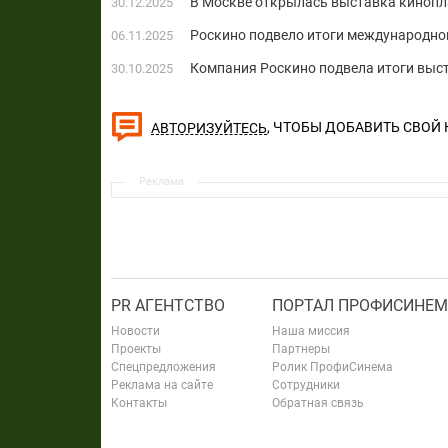
В Москве открылась выставка киноп
30.12.2025
Роскино подвело итоги международно
06.11.2025
Компания Роскино подвела итоги выста
30.10.2025
, ЧТОБЫ ДОБАВИТЬ СВОЙ
АВТОРИЗУЙТЕСЬ
Реклама
PR АГЕНТСТВО
ПОРТАЛ ПРОФИСИНЕМ
Новости
Наша миссия
Проекты
Партнеры
Спецпредложения
Ролик ПрофиСинема
Реклама на сайте
Сотрудники
Контакты
Обратная связь