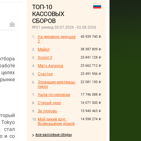
ТОП-10
КАССОВЫХ
СБОРОВ
№31 уикенд 30.07.2026 - 02.08.2026
На деревню дедушке
45 939 740
руб.
2
M
Майкл
38 387 809
руб.
Холоп 3
25 841 128
тбора
руб.
аботе
Матч Акпарса
23 662 712
руб.
целях
Счастье
23 491 956
руб.
рынке
Зловещие мертвецы:
22 081 130
руб.
пекло
Ушла по-чеховски
17 746 088
руб.
Старый орел
16 071 500
руб.
За любовь
15 940 463
руб.
оторый
Мой дикий друг.
14 598 274
руб.
 Tokyo
Возвращение домой
к стал
все кассовые сборы
о и со