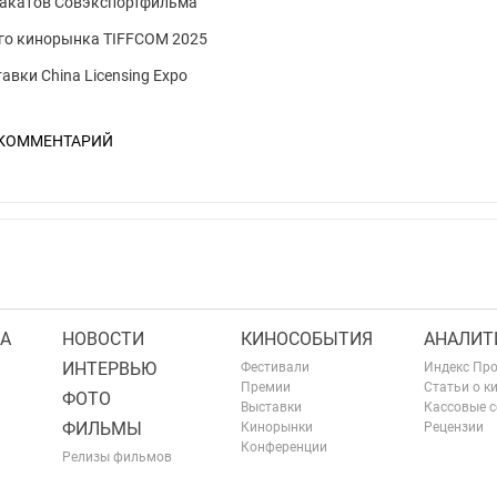
лакатов Совэкспортфильма
го кинорынка TIFFCOM 2025
вки China Licensing Expo
 КОММЕНТАРИЙ
А
НОВОСТИ
КИНОСОБЫТИЯ
АНАЛИТ
ИНТЕРВЬЮ
Фестивали
Индекс Пр
Премии
Статьи о к
ФОТО
Выставки
Кассовые 
ФИЛЬМЫ
Кинорынки
Рецензии
Конференции
Релизы фильмов