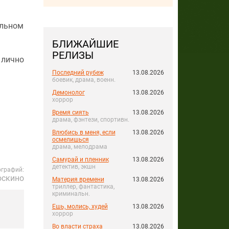
альном
БЛИЖАЙШИЕ
РЕЛИЗЫ
лично
Последний рубеж
13.08.2026
боевик, драма, военн.
Демонолог
13.08.2026
хоррор
Время сиять
13.08.2026
драма, фэнтези, спортивн.
Влюбись в меня, если
13.08.2026
осмелишься
драма, мелодрама
Самурай и пленник
13.08.2026
детектив, экшн
ографий:
оскино
Материя времени
13.08.2026
триллер, фантастика,
криминальн.
Ешь, молись, худей
13.08.2026
хоррор
Во власти страха
13.08.2026