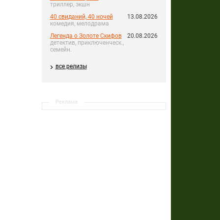
триллер, экшн
40 свиданий, 40 ночей
13.08.2026
комедия, мелодрама
Легенда о Золоте Скифов
20.08.2026
детектив, приключенческ.,
семейн.
все релизы
Реклама