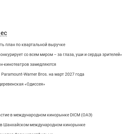
нес
ть план по квартальной выручке
нкурирует со всем миром – за глаза, уши и сердца зрителей»
йн-кинотеатров замедляются
 Paramount-Warner Bros. на март 2027 года
 деревенская «Одиссея»
астие в международном кинорынке DICM (ОАЭ)
е в Шанхайском международном кинорынке