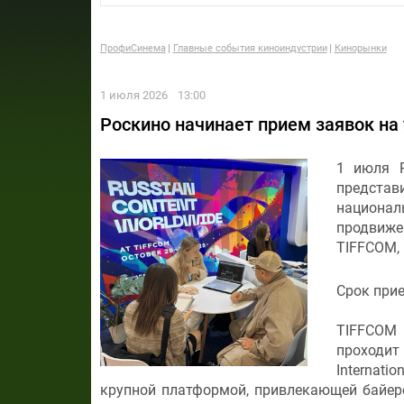
ПрофиСинема
Главные события киноиндустрии
Кинорынки
1 июля 2026
13:00
Роскино начинает прием заявок н
1 июля Р
предста
национа
продвиж
TIFFCOM, 
Срок при
TIFFCOM 
проходит
Internati
крупной платформой, привлекающей байеров