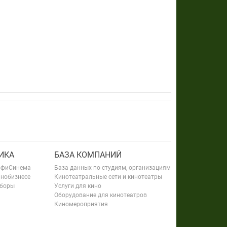
ИКА
БАЗА КОМПАНИЙ
офиСинема
База данных по студиям, организациям
инобизнесе
Кинотеатральные сети и кинотеатры
сборы
Услуги для кино
Оборудование для кинотеатров
Киномероприятия