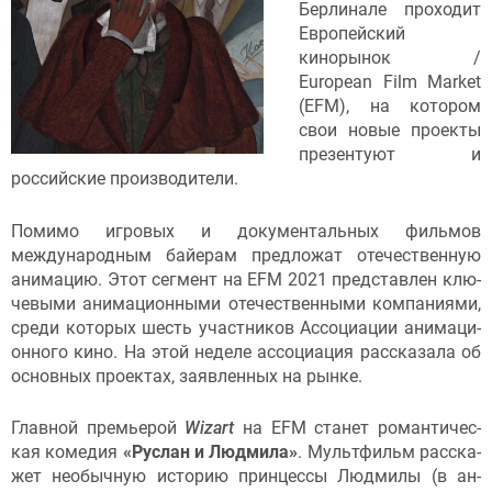
Берлинале проходит
Европейский
кинорынок /
European Film Market
(EFM), на котором
свои новые проекты
презентуют и
российские производители.
Помимо игровых и документальных фильмов
международным байерам предложат отечественную
анимацию. Этот сегмент на EFM 2021 пред­став­лен клю­
чевы­ми ани­маци­он­ны­ми отечественными ком­па­ни­ями,
сре­ди ко­торых шесть учас­тни­ков Ас­со­ци­ации ани­маци­
он­но­го ки­но. На этой неделе ассоциация рассказала об
основных проектах, заявленных на рынке.
Глав­ной премь­ерой
Wizart
на EFM ста­нет ро­ман­ти­чес­
кая ко­медия
«Рус­лан и Люд­ми­ла»
. Муль­тфильм рас­ска­
жет не­обыч­ную ис­то­рию прин­цессы Люд­ми­лы (в ан­