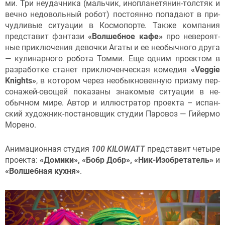
ми. Три не­удач­ни­ка (маль­чик, иноп­ла­нетя­нин-тол­стяк и
веч­но не­доволь­ный ро­бот) пос­то­ян­но по­пада­ют в при­
чуд­ли­вые си­ту­ации в Кос­мо­пор­те. Так­же ком­па­ния
пред­ста­вит фэн­та­зи
«Вол­шебное ка­фе»
про не­веро­ят­
ные прик­лю­чения де­воч­ки Ага­ты и ее не­обыч­но­го дру­га
— ку­линар­но­го ро­бота Том­ми. Еще од­ним про­ек­том в
раз­ра­бот­ке ста­нет прик­лю­чен­ческая ко­медия
«Veggie
Knights»
, в ко­тором че­рез не­обык­но­вен­ную приз­му пер­
со­нажей-ово­щей по­каза­ны зна­комые си­ту­ации в не­
обыч­ном ми­ре. Ав­тор и ил­люс­тра­тор про­ек­та – ис­пан­
ский ху­дож­ник-пос­та­нов­щик сту­дии Па­ровоз — Гий­ер­мо
Мо­рено.
Ани­маци­он­ная сту­дия
100 KILOWATT
пред­ста­вит че­тыре
про­ек­та:
«До­мики», «Бобр Добр», «Ник-Изоб­ре­татель»
и
«Вол­шебная кух­ня»
.