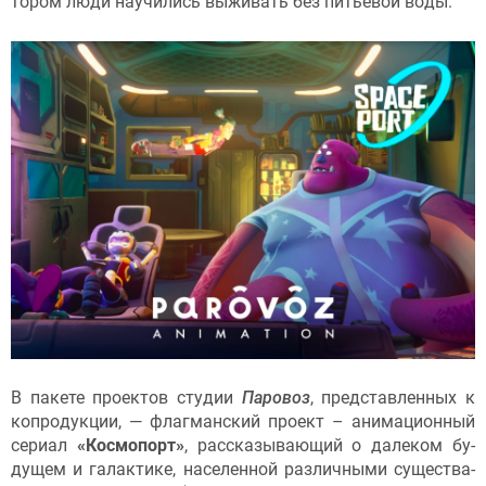
тором лю­ди на­учи­лись вы­живать без пить­евой во­ды.
В па­кете про­ек­тов сту­дии
Па­ровоз
, пред­став­ленных к
коп­ро­дук­ции, — флаг­ман­ский про­ект – ани­маци­он­ный
се­ри­ал
«Кос­мо­порт»
, рас­ска­зыва­ющий о да­леком бу­
дущем и га­лак­ти­ке, на­селен­ной раз­личны­ми су­щес­тва­