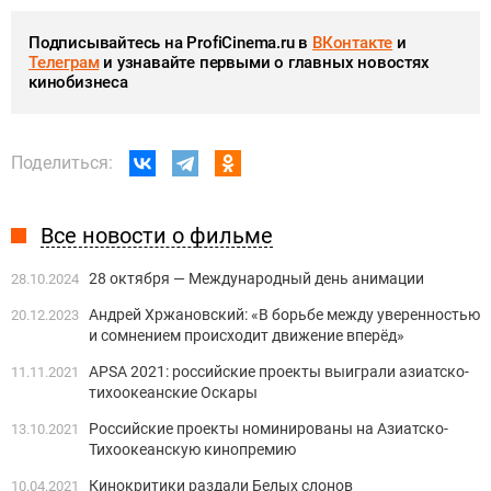
Подписывайтесь на ProfiCinema.ru в
ВКонтакте
и
Телеграм
и узнавайте первыми о главных новостях
кинобизнеса
Поделиться:
Все новости о фильме
28 октября — Международный день анимации
28.10.2024
Андрей Хржановский: «В борьбе между уверенностью
20.12.2023
и сомнением происходит движение вперёд»
APSA 2021: российские проекты выиграли азиатско-
11.11.2021
тихоокеанские Оскары
Российские проекты номинированы на Азиатско-
13.10.2021
Тихоокеанскую кинопремию
Кинокритики раздали Белых слонов
10.04.2021