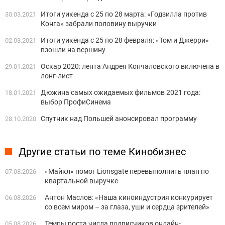
Итоги уикенда с 25 по 28 марта: «Годзилла против
30.03.2021
Конга» забрали половину выручки
Итоги уикенда с 25 по 28 февраля: «Том и Джерри»
02.03.2021
взошли на вершину
Оскар 2020: лента Андрея Кончаловского включена в
29.01.2021
лонг-лист
Дюжина самых ожидаемых фильмов 2021 года:
18.01.2021
выбор ПрофиСинема
Спутник над Польшей анонсировал программу
28.10.2020
Другие статьи по теме Кинобизнес
«Майкл» помог Lionsgate перевыполнить план по
07.08.2026
квартальной выручке
Антон Маслов: «Наша киноиндустрия конкурирует
06.08.2026
со всем миром – за глаза, уши и сердца зрителей»
Темпы роста числа подписчиков онлайн-
05.08.2026