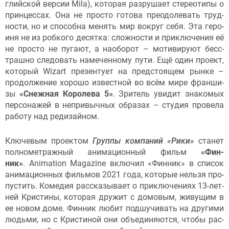
глий­ской вер­сии Mila), ко­торая раз­ру­ша­ет сте­ре­оти­пы о
прин­цессах. Она не прос­то го­това пре­одо­левать труд­
ности, но и спо­соб­на ме­нять мир вок­руг се­бя. Эта ге­ро­
иня не из роб­ко­го де­сят­ка: слож­ности и прик­лю­чения её
не прос­то не пу­га­ют, а на­обо­рот – мо­тиви­ру­ют бесс­
траш­но сле­довать на­мечен­но­му пу­ти. Ещё один про­ект,
ко­торый Wizart пре­зен­ту­ет на пред­сто­ящем рын­ке –
про­дол­же­ние хо­рошо из­вес­тной во всём ми­ре фран­ши­
зы
«Снеж­ная Ко­роле­ва 5»
. Зри­тель уви­дит зна­комых
пер­со­нажей в неп­ри­выч­ных об­ра­зах – сту­дия про­вела
ра­боту над ре­дизай­ном.
Клю­чевым про­ек­том
Груп­пы ком­па­ний «Ри­ки»
ста­нет
пол­но­мет­ражный ани­маци­он­ный фильм
«Фин­
ник»
. Animation Magazine вклю­чил «Фин­ник» в спи­сок
ани­маци­он­ных филь­мов 2021 го­да, ко­торые нель­зя про­
пус­тить. Ко­медия рас­ска­зыва­ет о прик­лю­чени­ях 13-лет­
ней Крис­ти­ны, ко­торая дру­жит с до­мовым, живущим в
ее но­вом до­ме. Фин­ник лю­бит под­шу­чивать на дру­гими
людь­ми, но с Крис­ти­ной они объ­еди­ня­ют­ся, что­бы рас­