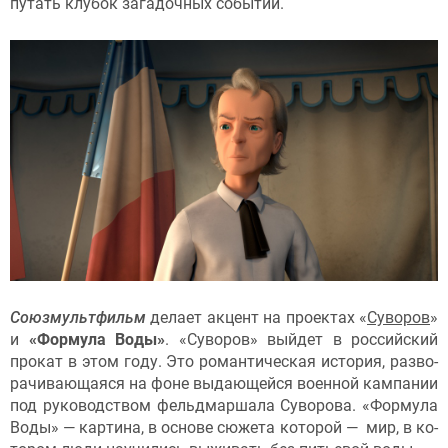
пу­тать клу­бок за­гадоч­ных со­бытий.
Со­юз­муль­тфильм
де­ла­ет ак­цент на про­ек­тах «
Су­воров
»
и
«Фор­му­ла Во­ды»
. «Су­воров» вый­дет в рос­сий­ский
про­кат в этом го­ду. Это ро­ман­ти­чес­кая ис­то­рия, раз­во­
рачи­ва­юща­яся на фо­не вы­да­ющей­ся во­ен­ной кам­па­нии
под ру­ководс­твом фель­дмар­ша­ла Су­воро­ва. «Фор­му­ла
Во­ды» — кар­ти­на, в ос­но­ве сю­жета ко­торой — мир, в ко­