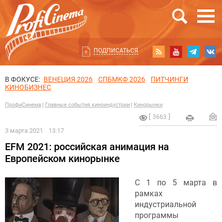
ПОДПИСАТЬСЯ
В ФОКУСЕ:
ВЕНЕЦИЯ 2026
СПБМКФ 2026
ПИТЧИНГИ
КИНОБИЗНЕС
ПрофиСинема
Главные события киноиндустрии
Кинорынки
3663
3 марта 2021
13:17
EFM 2021: российская анимация на
Европейском кинорынке
С 1 по 5 марта в
рамках
индустриальной
программы