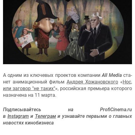
А од­ним из клю­чевых про­ек­тов ком­па­нии
All Media
ста­
нет ани­маци­он­ный фильм
Ан­дрея Хржанов­ско­го
«
Нос,
или за­говор "не та­ких"
», российская премьера которого
назначена на 11 марта.
Подписывайтесь на ProfiCinema.ru
в
Instagram
и
Телеграм
и узнавайте первыми о главных
новостях кинобизнеса