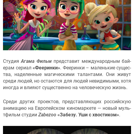
Сту­дия
Ага­ма Фильм
пред­ста­вит меж­ду­народ­ным бай­
ерам се­ри­ал
«Фе­ерин­ки»
. Фе­ерин­ки – ма­лень­кие су­щес­
тва, на­делен­ные ма­гичес­ки­ми та­лан­та­ми. Они жи­вут
сре­ди лю­дей, но ос­та­ют­ся для лю­дей не­види­мыми, хо­тя
иног­да и вли­яют су­щес­твен­но на че­лове­чес­кую жизнь.
Сре­ди дру­гих про­ек­тов, пред­став­ля­ющих рос­сий­скую
ани­мацию на Ев­ро­пей­ском ки­номар­ке­те — но­вый муль­
тфильм сту­дии
Zabezoo
«За­безу. Уши с хвос­ти­ком»
.