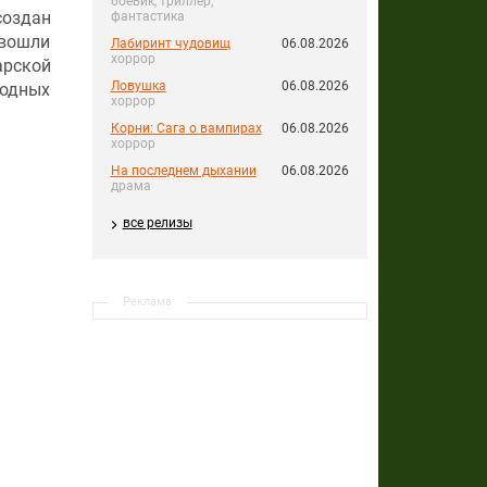
боевик, триллер,
создан
фантастика
 вошли
Лабиринт чудовищ
06.08.2026
хоррор
рской
Ловушка
06.08.2026
родных
хоррор
Корни: Сага о вампирах
06.08.2026
хоррор
На последнем дыхании
06.08.2026
драма
все релизы
Реклама