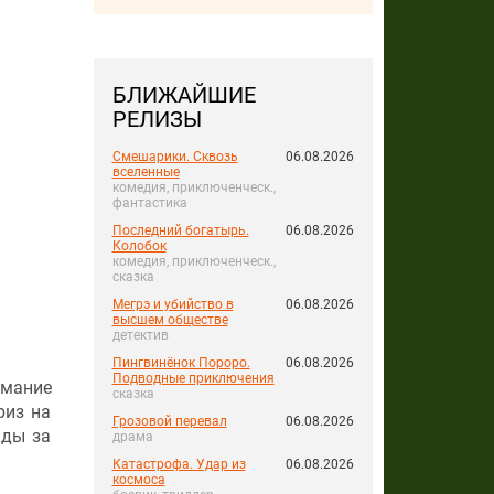
БЛИЖАЙШИЕ
РЕЛИЗЫ
Смешарики. Сквозь
06.08.2026
вселенные
комедия, приключенческ.,
фантастика
Последний богатырь.
06.08.2026
Колобок
комедия, приключенческ.,
сказка
Мегрэ и убийство в
06.08.2026
высшем обществе
детектив
Пингвинёнок Пороро.
06.08.2026
Подводные приключения
имание
сказка
риз на
Грозовой перевал
06.08.2026
ады за
драма
Катастрофа. Удар из
06.08.2026
космоса