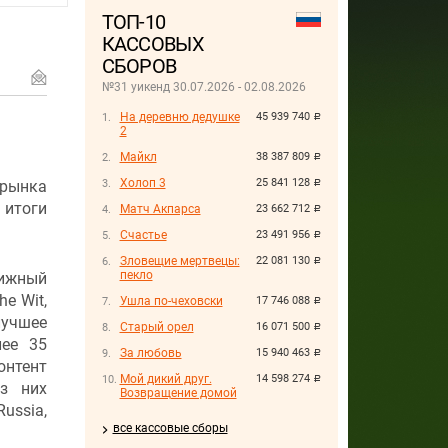
ТОП-10
КАССОВЫХ
СБОРОВ
№31 уикенд 30.07.2026 - 02.08.2026
На деревню дедушке
45 939 740
руб.
2
Майкл
38 387 809
руб.
Холоп 3
25 841 128
 рынка
руб.
 итоги
Матч Акпарса
23 662 712
руб.
Счастье
23 491 956
руб.
Зловещие мертвецы:
22 081 130
руб.
пекло
ижный
e Wit,
Ушла по-чеховски
17 746 088
руб.
учшее
Старый орел
16 071 500
руб.
лее 35
За любовь
15 940 463
руб.
нтент
Мой дикий друг.
14 598 274
руб.
з них
Возвращение домой
ssia,
все кассовые сборы