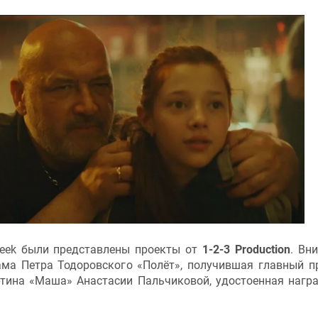
eek были представлены проекты от
1-2-3 Production
. Вн
ма Петра Тодоровского «Полёт», получившая главный п
 картина «Маша» Анастасии Пальчиковой, удостоенная нагр