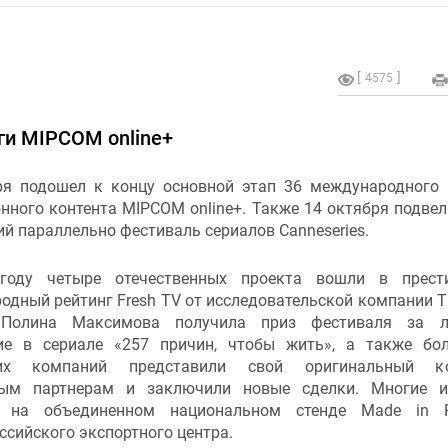
4575
ги MIPCOM online+
ря подошел к концу основной этап 36 международного
нного контента MIPCOM online+. Также 14 октября подвел
 параллельно фестиваль сериалов Canneseries.
году четыре отечественных проекта вошли в прест
дный рейтинг Fresh TV от исследовательской компании Th
 Полина Максимова получила приз фестиваля за л
ие в сериале «257 причин, чтобы жить», а также бо
ких компаний представили свой оригинальный ко
ным партнерам и заключили новые сделки. Многие и
и на объединенном национальном стенде Made in Ru
ссийского экспортного центра.