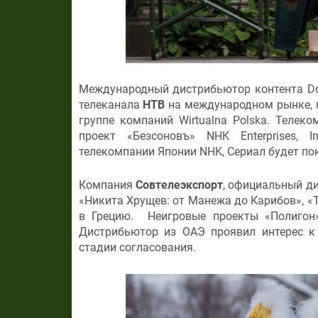
Международный дистрибьютор контента Dor
телеканала
НТВ
на международном рынке, п
группе компаний Wirtualna Polska. Теле
проект «Безсоновъ» NHK Enterprises, I
телекомпании Японии NHK, Сериал будет пок
Компания
Совтелеэкспорт
, официальный д
«Никита Хрущев: от Манежа до Карибов», «
в Грецию. Неигровые проекты «Полигон»
Дистрибьютор из ОАЭ проявил интерес к
стадии согласования.