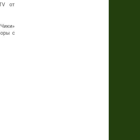
TV от
«Чики»
воры с