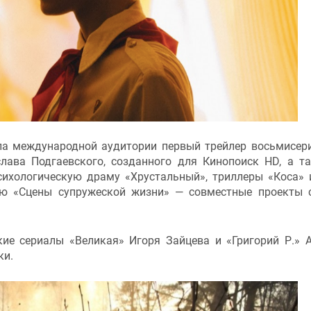
а международной аудитории первый трейлер восьмисер
лава Подгаевского, созданного для Кинопоиск HD, а т
сихологическую драму «Хрустальный», триллеры «Коса» 
ию «Сцены супружеской жизни» — совместные проекты
ие сериалы «Великая» Игоря Зайцева и «Григорий Р.» 
ки.