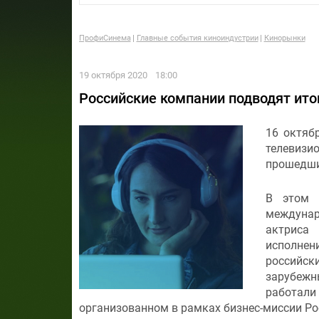
ПрофиСинема
Главные события киноиндустрии
Кинорынки
19 октября 2020
18:00
Российские компании подводят ито
16 октяб
телевизио
прошедший
В этом 
междунаро
актриса
исполнен
российс
зарубеж
работал
организованном в рамках бизнес-миссии Ро