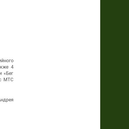
ийного
акже 4
и «Бег
 с МТС
Андрея