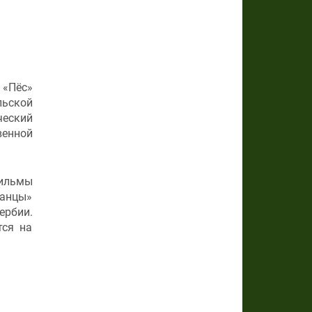
 «Пёс»
льской
ческий
венной
фильмы
ванцы»
ербии.
тся на