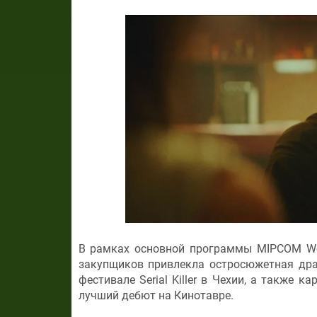
В рамках основной программы MIPCOM W
закупщиков привлекла остросюжетная дра
фестивале Serial Killer в Чехии, а также
лучший дебют на Кинотавре.