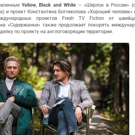
тавленные
Yellow, Black and White
— «Шерлок в России» (
а) и проект Константина Богомолова «Хороший человек»
дународных проектов Fresh TV Fiction от швейца
ама «Содержанки» также продолжает покорять междуна
делку по проекту на англоговорящие территории.