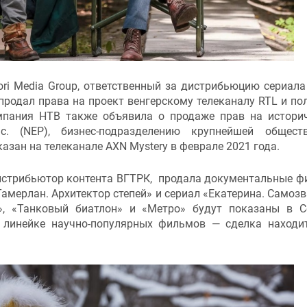
i Media Group, ответственный за дистрибьюцию сериала
родал права на проект венгерскому телеканалу RTL и по
компания НТВ также объявила о продаже прав на истори
nc. (NEP), бизнес-подразделению крупнейшей общест
азан на телеканале AXN Mystery в феврале 2021 года.
истрибьютор контента ВГТРК, продала документальные 
Тамерлан. Архитектор степей» и сериал «Екатерина. Самоз
, «Танковый биатлон» и «Метро» будут показаны в С
 линейке научно-популярных фильмов — сделка находи