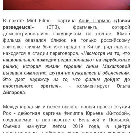
В пакете Mint Films - картина
Анны Пармас
«Давай
разведемся!»
(СТВ), фрагменты которой
демонстрировались закупщикам на стенде. Юмор
фильма оказался близок не только российскому
зрителю: фильм был уже продан в Китай, ряд сделок
находятся в стадии переговоров.
«Несмотря на то, что
национальные комедии редко попадают на зарубежные
рынки, история жизни героини Анны Михалковой
вызвали симпатию, шутки не нуждались в объяснении.
Это дает надежду на то, что фильм дойдет до
иностранного зрителя»,
- комментирует
Ольга
Айларова
.
Международный интерес вызвал новый проект студии
Рок - дебютная картина Филиппа Юрьева «Китобой»,
создаваемая в партнерстве с Бельгией и Польшей.
Съемки начнутся летом 2019 года, в центре
повествования - любовная линия подростка, живущего