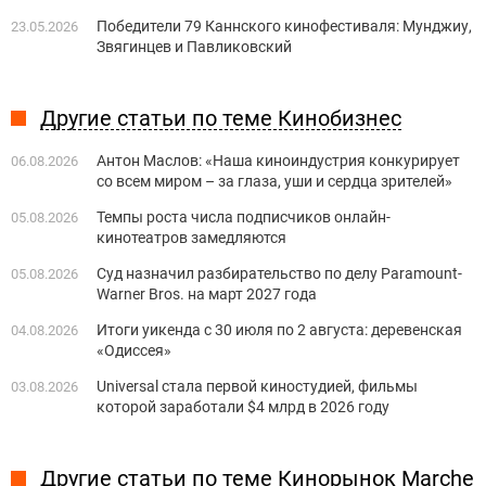
Победители 79 Каннского кинофестиваля: Мунджиу,
23.05.2026
Звягинцев и Павликовский
Другие статьи по теме Кинобизнес
Антон Маслов: «Наша киноиндустрия конкурирует
06.08.2026
со всем миром – за глаза, уши и сердца зрителей»
Темпы роста числа подписчиков онлайн-
05.08.2026
кинотеатров замедляются
Суд назначил разбирательство по делу Paramount-
05.08.2026
Warner Bros. на март 2027 года
Итоги уикенда с 30 июля по 2 августа: деревенская
04.08.2026
«Одиссея»
Universal стала первой киностудией, фильмы
03.08.2026
которой заработали $4 млрд в 2026 году
Другие статьи по теме Кинорынок Marche