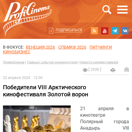
ПОДПИСАТЬСЯ
В ФОКУСЕ:
ВЕНЕЦИЯ 2026
СПБМКФ 2026
ПИТЧИНГИ
КИНОБИЗНЕС
ПрофиСинема
Главные события киноиндустрии
Новости кинофестивалей
2930
22 апреля 2024
12:30
Победители VIII Арктического
кинофестиваля Золотой ворон
21 апреля в
кинотеатре
Полярный города
Анадырь VIII