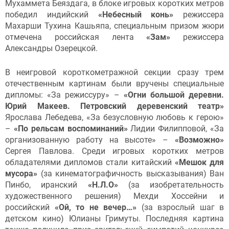
Мухаммета Беяздага, в блоке игровых коротких метров
победил индийский
«Небесный конь»
режиссера
Махарши Тухина Кашьяпа, специальным призом жюри
отмечена российская лента
«Зам»
режиссера
Александры Озерецкой.
В неигровой короткометражной секции сразу трем
отечественным картинам были вручены специальные
дипломы: «За режиссуру» –
«Огни большой деревни.
Юрий Макеев. Петровский деревенский театр»
Ярослава Лебедева, «За безусловную любовь к герою»
–
«По рельсам воспоминаний»
Лидии Филипповой, «За
организованную работу на высоте» –
«Возможно»
Сергея Павлова. Среди игровых коротких метров
обладателями дипломов стали китайский
«Мешок для
мусора»
(за кинематографичность высказывания) Ван
Пинбо, иранский
«Н.Л.О»
(за изобретательность
художественного решения) Мехди Хоссейни и
российский
«Ой, то не вечер…»
(за взрослый шаг в
детском кино) Юлианы Гримуты. Последняя картина