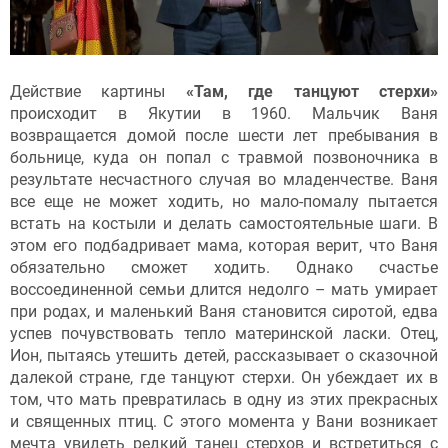
Действие картины
«Там, где танцуют стерхи»
происходит в Якутии в 1960. Мальчик Ваня
возвращается домой после шести лет пребывания в
больнице, куда он попал с травмой позвоночника в
результате несчастного случая во младенчестве. Ваня
все еще не может ходить, но мало-помалу пытается
встать на костыли и делать самостоятельные шаги. В
этом его подбадривает мама, которая верит, что Ваня
обязательно сможет ходить. Однако счастье
воссоединенной семьи длится недолго – мать умирает
при родах, и маленький Ваня становится сиротой, едва
успев почувствовать тепло материнской ласки. Отец,
Ион, пытаясь утешить детей, рассказывает о сказочной
далекой стране, где танцуют стерхи. Он убеждает их в
том, что мать превратилась в одну из этих прекрасных
и священных птиц. С этого момента у Вани возникает
мечта увидеть редкий танец стерхов и встретиться с