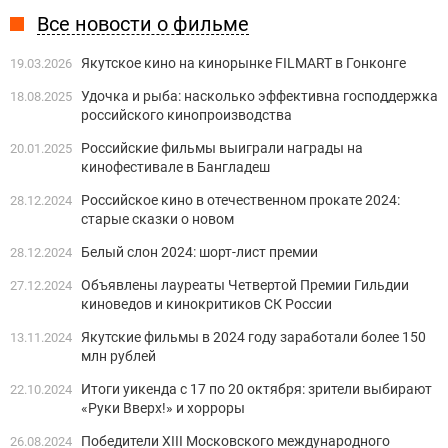
Все новости о фильме
Якутское кино на кинорынке FILMART в Гонконге
19.03.2026
Удочка и рыба: насколько эффективна господдержка
18.08.2025
российского кинопроизводства
Российские фильмы выиграли награды на
20.01.2025
кинофестивале в Бангладеш
Российское кино в отечественном прокате 2024:
28.12.2024
старые сказки о новом
Белый слон 2024: шорт-лист премии
28.12.2024
Объявлены лауреаты Четвертой Премии Гильдии
27.12.2024
киноведов и кинокритиков СК России
Якутские фильмы в 2024 году заработали более 150
13.11.2024
млн рублей
Итоги уикенда с 17 по 20 октября: зрители выбирают
22.10.2024
«Руки Вверх!» и хорроры
Победители XIII Московского международного
26.08.2024