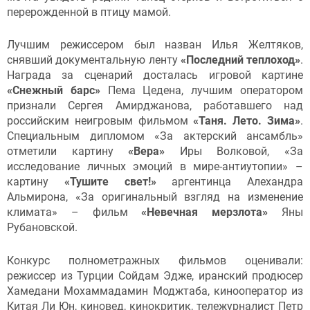
перерожденной в птицу мамой.
Лучшим режиссером был назван Илья Желтяков,
снявший документальную ленту
«Последний теплоход»
.
Награда за сценарий досталась игровой картине
«Снежный барс»
Пема Цедена, лучшим оператором
признали Сергея Амирджанова, работавшего над
российским неигровым фильмом
«Таня. Лето. Зима»
.
Специальным дипломом «За актерский ансамбль»
отметили картину
«Вера»
Иры Волковой, «За
исследование личных эмоций в мире-антиутопии» –
картину
«Тушите свет!»
аргентинца Алехандра
Альмирона, «За оригинальный взгляд на изменение
климата» – фильм
«Невечная мерзлота»
Яны
Рубановской.
Конкурс полнометражных фильмов оценивали:
режиссер из Турции Сойдам Эдже, иранский продюсер
Хамедани Мохаммадамин Моджтаба, кинооператор из
Китая Ли Юн, киновед, кинокритик, тележурналист Петр