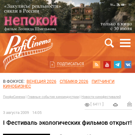
ПОДПИСАТЬСЯ
В ФОКУСЕ:
ВЕНЕЦИЯ 2026
СПБМКФ 2026
ПИТЧИНГИ
КИНОБИЗНЕС
ПрофиСинема
Главные события киноиндустрии
Новости кинофестивалей
6411
3 августа 2009
14:05
I Фестиваль экологических фильмов открыт!