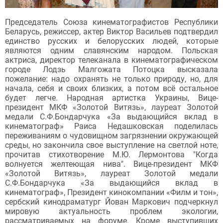
Председатель Союза кинематографистов Республики
Беларусь, режиссер, актер Виктор Васильев подтвердил
единство русских и белорусских людей, которые
являются одним славянским народом. Польская
актриса, директор телеканала в кинематографическом
городе Лодзь Малгожата Потоцка высказала
пожелание: надо охранять не только природу, но, для
начала, себя и своих близких, а потом всё остальное
будет легче. Народная артистка Украины, Вице-
президент МКФ «Золотой Витязь», лауреат Золотой
медали С.Ф.Бондарчука «За выдающийся вклад в
кинематограф» Раиса Недашковская поделилась
переживаниям о чудовищном загрязнении окружающей
среды, но закончила свое выступление на светлой ноте,
прочитав стихотворение М.Ю. Лермонтова "Когда
волнуется желтеющая нива". Вице-президент МКФ
«Золотой Витязь», лауреат Золотой медали
С.Ф.Бондарчука «За выдающийся вклад в
кинематограф», Президент кинокомпании «Филм и тон»,
сербский кинодраматург Йован Маркович подчеркнул
мировую актуальность проблем экологии,
рассматриваемых на форуме. Кроме выступивших