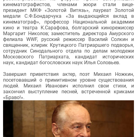
кинематографистов, членами жюри стали вице-
президент МКФ «Золотой Витязь», лауреат Золотой
медали С.Ф.Бондарчука «За выдающийся вклад в
кинематограф», профессор Национальной академии
кино и театра К.Сарафова, болгарский кинорежиссер
Маргарит Николов; заместитель директора Амурского
фелиала WWF, русский режиссер Василий Солкин и
священник, клирик Крутицкого Патриаршего подворья,
сотрудник Синодального отдела по делам молодежи
Московского Патриархата, кандидат исторических
наук, кандидат богословских наук Илья Соловьев.
Завершил приветствия актер, поэт Михаил Ножкин,
посетовавший о примитивном уровне существования
людей. Михаил Иванович исполнил свои стихи, и
закончил выступление песней, встреченной криками
«Браво!».