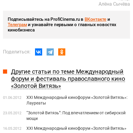
Алёна Сычёва
Подписывайтесь на ProfiCinema.ru в
ВКонтакте
и
Телеграм
и узнавайте первыми о главных новостях
кинобизнеса
Поделиться:
Другие статьи по теме Международный
форум и фестиваль православного кино
«Золотой Витязь»
XXI Международный кинофорум «Золотой Витязь»:
01.06.2012
Лауреаты
“Золотой Витязь”: Под впечатлением от сибирской
23.05.2012
мощи
ХХI Международный кинофорум «Золотой Витязь»
16.05.2012