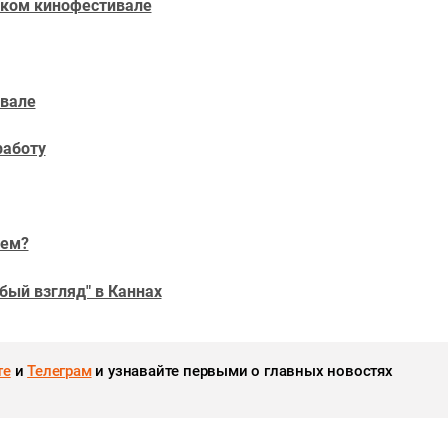
ском кинофестивале
ивале
работу
аем?
бый взгляд" в Каннах
те
и
Телеграм
и узнавайте первыми о главных новостях