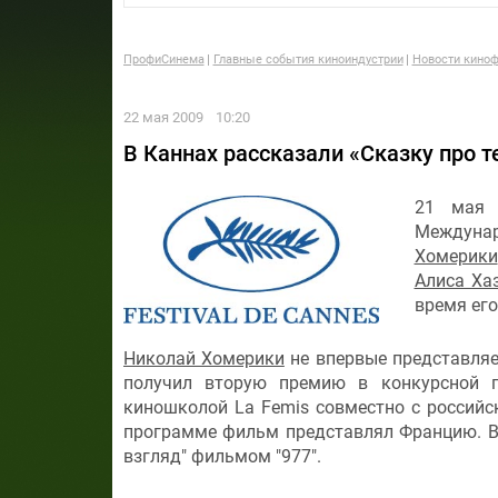
ПрофиСинема
Главные события киноиндустрии
Новости киноф
22 мая 2009
10:20
В Каннах рассказали «Сказку про т
21 мая 
Междунар
Хомерики
Алиса Ха
время его
Николай Хомерики
не впервые представляет
получил вторую премию в конкурсной п
киношколой La Femis совместно с российс
программе фильм представлял Францию. В
взгляд" фильмом "977".