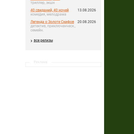
триллер, экшн
40 свиданий, 40 ночей
13.08.2026
комедия, мелодрама
Легенда о Золоте Скифов
20.08.2026
детектив, приключенческ.,
семейн.
все релизы
Реклама