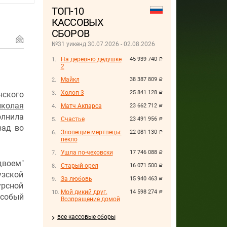
ТОП-10
КАССОВЫХ
СБОРОВ
№31 уикенд 30.07.2026 - 02.08.2026
На деревню дедушке
45 939 740
руб.
2
Майкл
38 387 809
руб.
Холоп 3
25 841 128
ского
руб.
иколая
Матч Акпарса
23 662 712
руб.
олнила
Счастье
23 491 956
руб.
зад во
Зловещие мертвецы:
22 081 130
руб.
пекло
Ушла по-чеховски
17 746 088
руб.
двоем"
Старый орел
16 071 500
руб.
узской
За любовь
15 940 463
руб.
урсной
Мой дикий друг.
14 598 274
руб.
Особый
Возвращение домой
все кассовые сборы