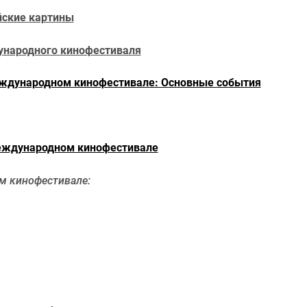
йские картины
ународного кинофестиваля
еждународном кинофестивале: Основные события
еждународном кинофестивале
м кинофестивале: