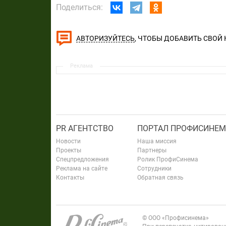
Поделиться:
, ЧТОБЫ ДОБАВИТЬ СВОЙ
АВТОРИЗУЙТЕСЬ
Реклама
PR АГЕНТСТВО
ПОРТАЛ ПРОФИСИНЕМ
Новости
Наша миссия
Проекты
Партнеры
Спецпредложения
Ролик ПрофиСинема
Реклама на сайте
Сотрудники
Контакты
Обратная связь
© ООО «Профисинема»