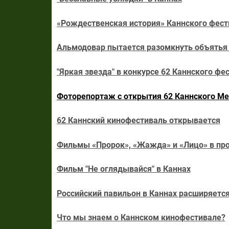
«Рождественская история» Каннского фест
Альмодовар пытается разомкнуть объятья
"Яркая звезда" в конкурсе 62 Каннского фе
Фоторепортаж с открытия 62 Каннского М
62 Каннский кинофестиваль открывается
Фильмы «Пророк», «Жажда» и «Лицо» в про
Фильм "Не оглядывайся" в Каннах
Российский павильон в Каннах расширяетс
Что мы знаем о Каннском кинофестивале?