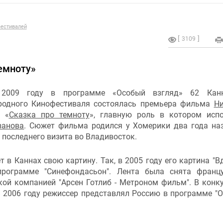
естивалей
3109
емноту»
2009 году в программе «Особый взгляд» 62 Канн
одного Кинофестиваля состоялась премьера фильма
Н
«
Сказка про темноту
», главную роль в котором исп
занова
. Сюжет фильма родился у Хомерики два года на
 последнего визита во Владивосток.
 в Каннах свою картину. Так, в 2005 году его картина "В
рограмме "Синефондасьон". Лента была снята франц
кой компанией "Арсен Готлиб - Метроном фильм". В конк
 2006 году режиссер представлял Россию в программе "