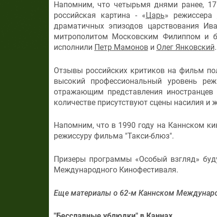
Напомним, что четырьмя днями ранее, 17
российская картина - «
Царь
» режиссера
драматичных эпизодов царствования Иван
митрополитом Московским Филиппом и б
исполнили
Петр Мамонов
и
Олег Янковский
.
Отзывы российских критиков на фильм по
высокий профессиональный уровень ре
отражающим представления иностранцев о
количестве присутствуют сцены насилия и ж
Напомним, что в 1990 году на Каннском к
режиссуру фильма "Такси-блюз".
Призеры программы «Особый взгляд» буду
Международного Кинофестиваля.
Еще материалы о 62-м Каннском Междунар
"Бесславные ублюдки" в Каннах