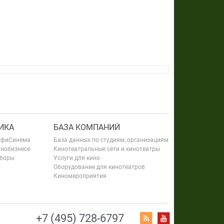
ИКА
БАЗА КОМПАНИЙ
офиСинема
База данных по студиям, организациям
инобизнесе
Кинотеатральные сети и кинотеатры
сборы
Услуги для кино
Оборудование для кинотеатров
Киномероприятия
+7 (495) 728-6797