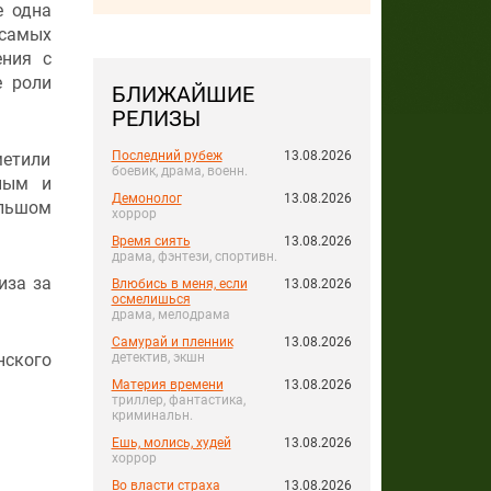
е одна
 самых
ения с
е роли
БЛИЖАЙШИЕ
РЕЛИЗЫ
Последний рубеж
13.08.2026
метили
боевик, драма, военн.
ным и
Демонолог
13.08.2026
ольшом
хоррор
Время сиять
13.08.2026
драма, фэнтези, спортивн.
иза за
Влюбись в меня, если
13.08.2026
осмелишься
драма, мелодрама
Самурай и пленник
13.08.2026
нского
детектив, экшн
Материя времени
13.08.2026
триллер, фантастика,
криминальн.
Ешь, молись, худей
13.08.2026
хоррор
Во власти страха
13.08.2026