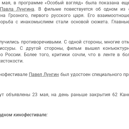
 мая, в программе «Особый взгляд» была показана ещ
Павла Лунгина
. В фильме повествуется об одном из
а Грозного, первого русского царя. Его взаимоотнош
орьба с инакомыслием стали основой сюжета. Главны
лучились противоречивыми. С одной стороны, многие от
жиссуры. С другой стороны, фильм вышел конъюктур
 России. Более того, критики сочли, что в ленте в б
естокости.
инофестивале
Павел Лунгин
был удостоен специального пр
т объявлены 23 мая, на день раньше закрытия 62 Кан
одном кинофестивале: