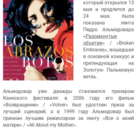
который открылся 13
мая и продлится до
24 мая, была
показана лента
Педро Альмодовара
«
Разомкнутые
объятия
» / «Broken
Embraces», вошедшая
в основной конкурс и
претендующая на
Золотую Пальмовую
ветвь.
Альмодовар уже дважды становился призером
Каннского фестиваля: в 2006 году его фильм
«Возвращение» / «Volver» был удостоен приза за
лучший сценарий, а в 1999 году Альмодовар был
признан лучшим режиссером за ленту «Все о моей
матери» / «All About my Mother».