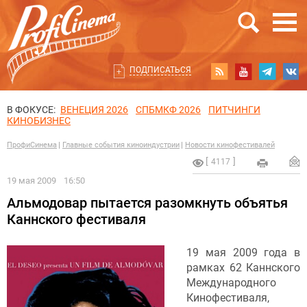
ПОДПИСАТЬСЯ
В ФОКУСЕ:
ВЕНЕЦИЯ 2026
СПБМКФ 2026
ПИТЧИНГИ
КИНОБИЗНЕС
ПрофиСинема
Главные события киноиндустрии
Новости кинофестивалей
4117
19 мая 2009
16:50
Альмодовар пытается разомкнуть объятья
Каннского фестиваля
19 мая 2009 года в
рамках 62 Каннского
Международного
Кинофестиваля,