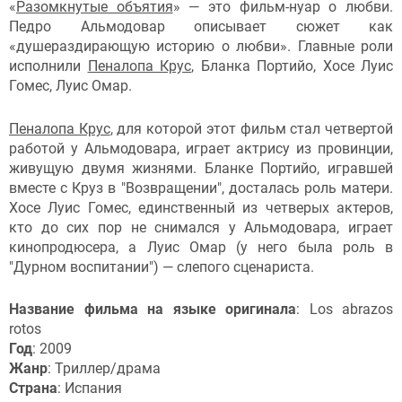
«
Разомкнутые объятия
» — это фильм-нуар о любви.
Педро Альмодовар описывает сюжет как
«душераздирающую историю о любви». Главные роли
исполнили
Пеналопа Крус
, Бланка Портийо, Хосе Луис
Гомес, Луис Омар.
Пеналопа Крус
, для которой этот фильм стал четвертой
работой у Альмодовара, играет актрису из провинции,
живущую двумя жизнями. Бланке Портийо, игравшей
вместе с Круз в "Возвращении", досталась роль матери.
Хосе Луис Гомес, единственный из четверых актеров,
кто до сих пор не снимался у Альмодовара, играет
кинопродюсера, а Луис Омар (у него была роль в
"Дурном воспитании") — слепого сценариста.
Название фильма на языке оригинала
: Los abrazos
rotos
Год
: 2009
Жанр
: Триллер/драма
Страна
: Испания