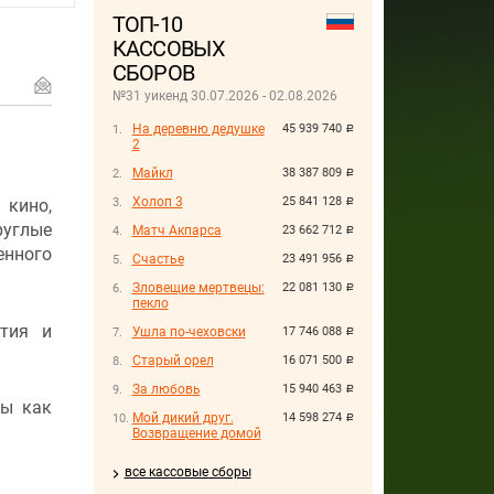
ТОП-10
КАССОВЫХ
СБОРОВ
№31 уикенд 30.07.2026 - 02.08.2026
На деревню дедушке
45 939 740
руб.
2
Майкл
38 387 809
руб.
Холоп 3
25 841 128
кино,
руб.
руглые
Матч Акпарса
23 662 712
руб.
нного
Счастье
23 491 956
руб.
Зловещие мертвецы:
22 081 130
руб.
пекло
тия и
Ушла по-чеховски
17 746 088
руб.
Старый орел
16 071 500
руб.
За любовь
15 940 463
руб.
ны как
Мой дикий друг.
14 598 274
руб.
Возвращение домой
все кассовые сборы