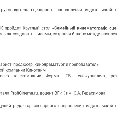
 руководитель сценарного направления издательской 
ДК пройдет Круглый стол
«Семейный кинематограф: сце
ом, как создавать фильмы, сохраняя баланс между развле
арист, продюсер, кинодраматург и преподаватель
кой компании Кинотайм
юсер телекомпании Формат ТВ, тележурналист, реж
ала ProfiCinema.ru, доцент ВГИК им. С.А. Герасимова
едущий редактор сценарного направления издательской 