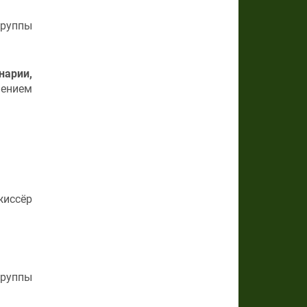
группы
нарии,
чением
иссёр
группы