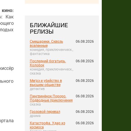
кино:
ы: Как
ающего
БЛИЖАЙШИЕ
олодых
РЕЛИЗЫ
Смешарики. Сквозь
06.08.2026
вселенные
комедия, приключенческ.,
фантастика
Последний богатырь.
06.08.2026
Колобок
иссёр
комедия, приключенческ.,
сказка
льного
Мегрэ и убийство в
06.08.2026
высшем обществе
детектив
Пингвинёнок Пороро.
06.08.2026
Подводные приключения
сказка
Грозовой перевал
06.08.2026
драма
ортала
Катастрофа. Удар из
06.08.2026
космоса