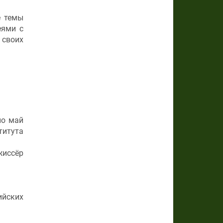
е темы
еями с
 своих
по май
титута
иссёр
ийских