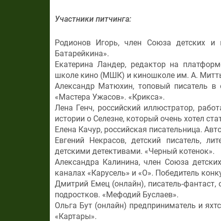
Участники питчинга:
Родионов Игорь, член Союза детских и 
Батарейкина».
Екатерина Ландер, редактор на платформ
школе кино (МШК) и киношколе им. А. Митт
Александр Матюхин, топовый писатель в 
«Мастера Ужасов». «Крикса».
Лена Генч, российский иллюстратор, рабо
истории о Cелезне, который очень хотел ст
Елена Качур, российская писательница. Авто
Евгений Некрасов, детский писатель, ли
детскими детективами. «Черный котенок».
Александра Калинина, член Союза детских
каналах «Карусель» и «О». Победитель конк
Дмитрий Емец (онлайн), писатель-фантаст,
подростков. «Мефодий Буслаев».
Ольга Бут (онлайн) предприниматель и яхтс
«Картары».