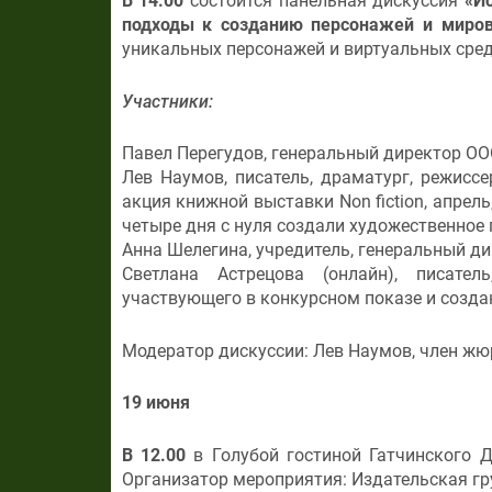
В 14.00
состоится панельная дискуссия
«И
подходы к созданию персонажей и миро
уникальных персонажей и виртуальных сред
Участники:
Павел Перегудов, генеральный директор ОО
Лев Наумов, писатель, драматург, режисс
акция книжной выставки Non fiction, апрель
четыре дня с нуля создали художественное 
Анна Шелегина, учредитель, генеральный д
Светлана Астрецова (онлайн), писате
участвующего в конкурсном показе и создан
Модератор дискуссии: Лев Наумов, член жюр
19 июня
В 12.00
в Голубой гостиной Гатчинского 
Организатор мероприятия: Издательская г