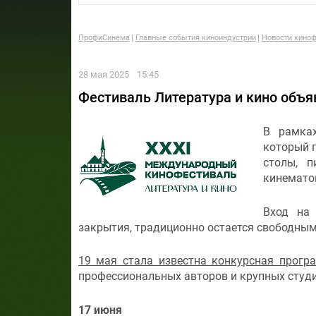
ПрофиСинема
Главные события киноиндустрии
Новости киноф
28 мая 2025
15:45
Фестиваль Литература и кино объ
В рамках
который п
столы, п
кинемато
Вход на 
закрытия, традиционно остается свободным,
19 мая стала известна конкурсная прогр
профессиональных авторов и крупных студи
17 июня