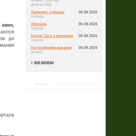
боевик, триллер,
фантастика
Лабиринт чудовищ
06.08.2026
хоррор
Ловушка
06.08.2026
 кино,
хоррор
раются
Корни: Сага о вампирах
06.08.2026
ов до
хоррор
имания
На последнем дыхании
06.08.2026
драма
все релизы
Реклама
ортала