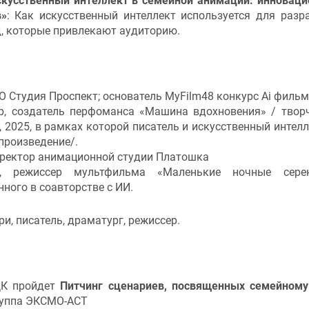
скусственный интеллект в семейной анимации: инновац
в»
: Как искусственный интеллект используется для разр
, которые привлекают аудиторию.
О Студия Проспект; основатель MyFilm48 конкурс Ai фильм
ер, создатель перфоманса «Машина вдохновения» / твор
, 2025, в рамках которой писатель и искусственный интелл
произведение/.
иректор анимационной студии Платошка
ль, режиссер мультфильма «Маленькие ночные серен
ного в соавторстве с ИИ.
и, писатель, драматург, режиссер.
ДК пройдет
Питчинг сценариев, посвященных семейному
руппа ЭКСМО-АСТ