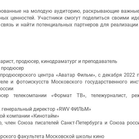
ированные на молодую аудиторию, раскрывающие важны
ных ценностей. Участники смогут поделиться своими ид
 связь и найти потенциальных партнеров для реализации
арист, продюсер, кинодраматург и преподаватель
и продюсер
продюсерского центра «Аватар Фильм», с декабря 2022 
теле и фотоискусств Московского государственного инс
России
сер телекомпании «Формат ТВ», тележурналист, реж
р, генеральный директор «RWV ФИЛЬМ»
кой компании «Кинотайм»
р, член Союза писателей Санкт-Петербурга и Союза росс
орского факультета Московской школы кино