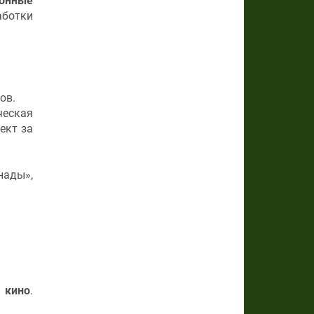
ионные
аботки
ов.
ческая
ект за
ады»,
 кино
.