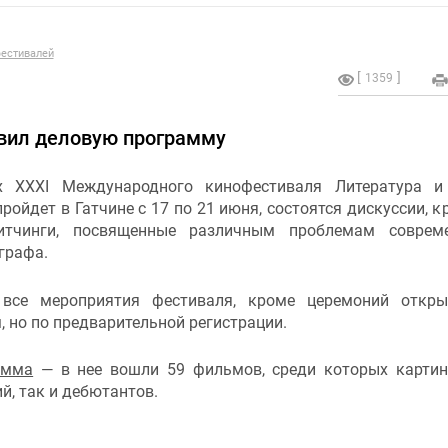
естивалей
1359
явил деловую программу
 XXХI Международного кинофестиваля Литература и 
ройдет в Гатчине с 17 по 21 июня, состоятся дискуссии, к
итчинги, посвященные различным проблемам совреме
графа.
все мероприятия фестиваля, кроме церемоний откры
 но по предварительной регистрации.
амма
— в нее вошли 59 фильмов, среди которых карти
й, так и дебютантов.