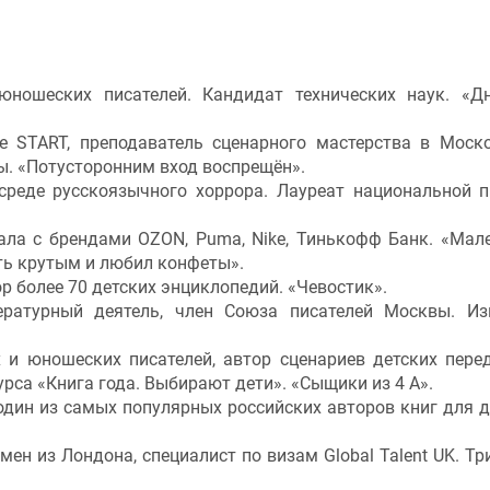
юношеских писателей. Кандидат технических наук. «Д
е START, преподаватель сценарного мастерства в Моск
ы. «Потусторонним вход воспрещён».
среде русскоязычного хоррора. Лауреат национальной 
тала с брендами OZON, Puma, Nike, Тинькофф Банк. «Мал
ать крутым и любил конфеты».
р более 70 детских энциклопедий. «Чевостик».
тературный деятель, член Союза писателей Москвы. Из
 и юношеских писателей, автор сценариев детских пере
урса «Книга года. Выбирают дети». «Сыщики из 4 А».
 один из самых популярных российских авторов книг для д
мен из Лондона, специалист по визам Global Talent UK. Тр