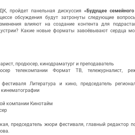
 ДК, пройдет панельная дискуссия
«Будущее семейного 
ессе обсуждения будут затронуты следующие вопрос
изменения влияют на создание контента для подраст
дустрии? Какие новые форматы завоёвывают сердца м
арист, продюсер, кинодраматург и преподаватель
юсер телекомпании Формат ТВ, тележурналист, реж
фестиваля Литература и кино, председатель региона
ю кинематографии
кой компании Кинотайм
сер
кая, председатель жюри фестиваля, главный редактор п
ова.