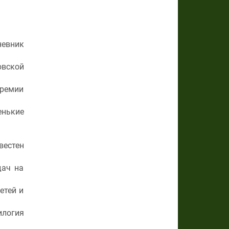
невник
овской
премии
енькие
вестен
дач на
етей и
илогия