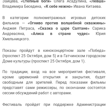
Зайцева,
«Степные боги»
Олега Асадулина,
«Левша»
Владимира Беседина,
«К себе нежно»
Ивана Китаева.
В категории полнометражных игровых детских
фильмов —
«Огниво против волшебной скважины»
Анджея Петраса,
«Сказка о царе Салтане»
Сарика
Андреасяна,
«Алиса в стране чудес»
Юрия
Хмельницкого.
Показы пройдут в киноконцертном зале «Победа»
(проспект 25 Октября, дом 5) и в Гатчинском городском
Доме культуры (проспект 25 Октября, дом 1).
По традиции, вход на все мероприятия фестиваля,
кроме церемоний открытия и закрытия, будет
свободным для зрителей. Перед показами фильмы
представят сами режиссеры, по окончании состоятся
сессии обсуждений работ с авторами.
Фестиваль пройдет при поддержке Администрации