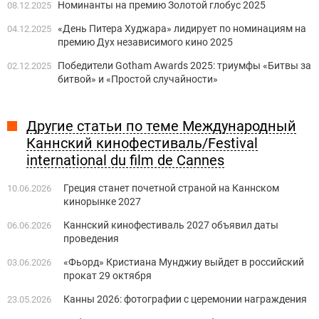
Номинанты на премию Золотой глобус 2025
08.12.2025
«День Питера Худжара» лидирует по номинациям на
04.12.2025
премию Дух независимого кино 2025
Победители Gotham Awards 2025: триумфы «Битвы за
02.12.2025
битвой» и «Простой случайности»
Другие статьи по теме Международный
Каннский кинофестиваль/Festival
international du film de Cannes
Греция станет ​​почетной страной на Каннском
10.06.2026
кинорынке 2027
Каннский кинофестиваль 2027 объявил даты
06.06.2026
проведения
«Фьорд» Кристиана Мунджиу выйдет в российский
03.06.2026
прокат 29 октября
Канны 2026: фотографии с церемонии награждения
23.05.2026