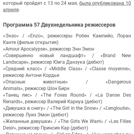
который пройдет с 13 по 24 мая,
была опубликована 10
апреля
.
Программа 57 Двухнедельника режиссеров
«Энзо» / «Enzo», режиссеры Робен Кампийо, Лоран
Канте (фильм открытия)
«Amour Apocalypse», режиссер Энн Эмон
«Совершенно новый ландшафт» / «Brand New
Landscape», режиссер Юига Данзука (дебют)
«Средний класс» / «Middle Class» / «Classe moyenne»,
режиссер Антони Кордье
«Опасные животные» / «Dangerous
Animals», режиссер Шон Бирн
«Танец лис» / «The Foxes Round» / «La Danse Des
Renards», режиссер Валерий Карнуа (дебют)
«Девушка в снегу» / «The Girl in the Snow» / «L'engloutie»,
режиссер Луиз Эмон (дебют)
«Желанные девушки» / «The Girls We Want» / «Les Filles
Desir», режиссер Принсия Кар (дебют)