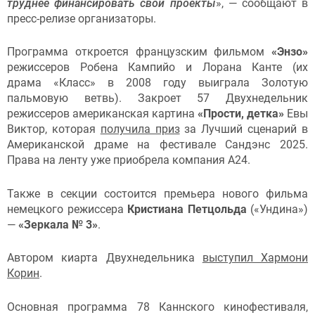
труднее финансировать свои проекты
», — сообщают в
пресс-релизе организаторы.
Программа откроется французским фильмом
«Энзо»
режиссеров Робена Кампийо и Лорана Канте (их
драма «Класс» в 2008 году выиграла Золотую
пальмовую ветвь). Закроет 57 Двухнедельник
режиссеров американская картина
«Прости, детка»
Евы
Виктор, которая
получила приз
за Лучший сценарий в
Американской драме на фестивале Сандэнс 2025.
Права на ленту уже приобрела компания A24.
Также в секции состоится премьера нового фильма
немецкого режиссера
Кристиана Петцольда
(«Ундина»)
—
«Зеркала № 3»
.
Автором киарта Двухнедельника
выступил Хармони
Корин
.
Основная программа 78 Каннского кинофестиваля,