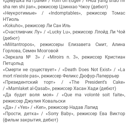
«Девушка на грани» / «Girl on Edge» / «Hua yang shao nv
sha ren shi jian», режиссер Цзинхао Чжоу (дебют)
«Неукротимые» / «Indomptables», режиссер Томас
Н’Гиоль
«Kokuho», режиссер Ли Сан Иль
«Счастливчик Лу» / «Lucky Lu», режиссер Ллойд Ли Чой
(дебют)
«Militantropos», режиссеры Елизавета Смит, Алина
Горлова, Семен Мозговой
«Зеркала № 3» / «Miroirs n. 3», режиссер Кристиан
Петцольд
«Смерти не существует» / «Death Does Not Exist» / «La
mort n’existe pas», режиссер Феликс Дюфур-Лаперрьер
«Президентский торт» / «The President’s Cake»
/ «Mamlaket al-Qasab», режиссер Хасан Хади (дебют)
«Да будет воля моя» / «Que ma volonté soit faite»,
режиссер Джулия Ковальски
«Да» / «Yes» / «Ken», режиссер Надав Лапид
«Прости, детка» / «Sorry Baby», режиссер Ева Виктор
(фильм закрытия, дебют)