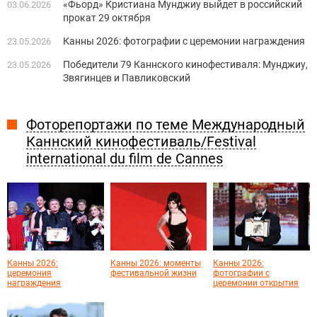
«Фьорд» Кристиана Мунджиу выйдет в российский
03.06.2026
прокат 29 октября
Канны 2026: фотографии с церемонии награждения
23.05.2026
Победители 79 Каннского кинофестиваля: Мунджиу,
23.05.2026
Звягинцев и Павликовский
Фоторепортажи по теме Международный
Каннский кинофестиваль/Festival
international du film de Cannes
Канны 2026:
Канны 2026: моменты
Канны 2026:
церемония
фестивальной жизни
фотографии с
награждения
церемонии открытия