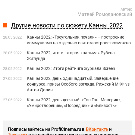
Автор:
Матвей Ромодановский
Другие новости по сюжету Канны 2022
Канны 2022: «Треугольник печали» – построение
28.05.2022
коммунизма на отдельно взятом острове возможно
Канны 2022, итоги: вторая «пальма» Рубена
28.05.2022
Эстлунда
Канны 2022: Итоги рейтинга журнала Screen
28.05.2022
Канны 2022, день одиннадцатый. Завершение
27.05.2022
конкурса, призы Особого взгляда, Рижский МКФ vs
Антон Долин
Канны 2022, день десятый. «Топ Ган. Мэверик»,
27.05.2022
«Умиротворение», «Посредник» и «Близость»
Подписывайтесь на ProfiCinema.ru в
ВКонтакте
и
Телеграм
и узнавайте первыми о главных новостях