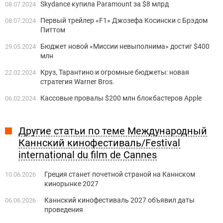
Skydance купила Paramount за $8 млрд
08.07.2024
Первый трейлер «F1» Джозефа Косински с Брэдом
08.07.2024
Питтом
Бюджет новой «Миссии невыполнима» достиг $400
29.05.2024
млн
Круз, Тарантино и огромные бюджеты: новая
22.02.2024
стратегия Warner Bros.
Кассовые провалы $200 млн блокбастеров Apple
06.02.2024
Другие статьи по теме Международный
Каннский кинофестиваль/Festival
international du film de Cannes
Греция станет ​​почетной страной на Каннском
10.06.2026
кинорынке 2027
Каннский кинофестиваль 2027 объявил даты
06.06.2026
проведения