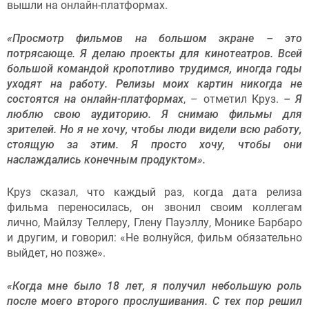
вышли на онлайн-платформах.
«
Просмотр фильмов на большом экране – это
потрясающе.
Я делаю проекты для кинотеатров. Всей
большой командой кропотливо трудимся, иногда годы
уходят на работу. Релизы м
ои
х
картин
никогда не
состоятся
на
онлайн-
платформах
, – отметил Круз.
– Я
люблю свою аудиторию. Я снимаю фильмы для
зрителей. Но я не хочу, чтобы люди видели всю работу,
стоящую за этим. Я просто хочу, чтобы они
наслаждались конечным продуктом».
Круз сказал, что каждый раз, когда дата релиза
фильма переносилась, он звонил своим коллегам
лично, Майлзу Теллеру, Глену Пауэллу, Монике Барбаро
и другим, и говорил: «Не волнуйся, фильм обязательно
выйдет, но позже».
«Когда мне было 18 лет, я получил небольшую роль
после моего второго прослушивания. С тех пор решил