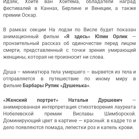
Идзяк, Хойте ван Хойтема, обладатели наград
фестивалей в Каннах, Берлине и Венеции, а также
премии Оскар.
В рамках секции На лодзи по Висле будет показан
анимационный фильм
«Я здесь» Юлии Орлик
—
пронзительный рассказ об одиночестве перед лицом
смерти, представленный с точки зрения умирающей
женщины, которая не произносит ни слова.
Душа – миниатюра тела умершего – вырвется из тела и
отправляется в путешествие по иному миру в
фильме
Барбары Рупик «Душенька»
.
«Женский портрет» Натальи Дуршевич
—
анимированная интерпретация стихотворения лауреата
Нобелевской премии Виславы Шимборской.
Доминирующий цвет в картине — красный: в кадре то и
дело появляются помада, лепестки роз и капель крови.