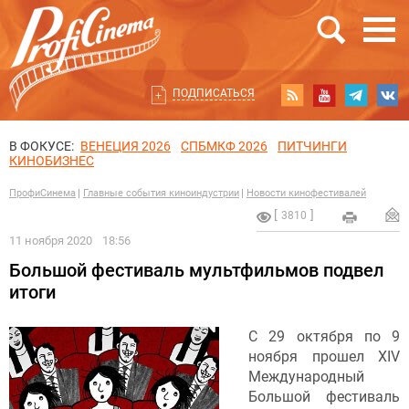
ПОДПИСАТЬСЯ
В ФОКУСЕ:
ВЕНЕЦИЯ 2026
СПБМКФ 2026
ПИТЧИНГИ
КИНОБИЗНЕС
ПрофиСинема
Главные события киноиндустрии
Новости кинофестивалей
3810
11 ноября 2020
18:56
Большой фестиваль мультфильмов подвел
итоги
С 29 октября по 9
ноября прошел XIV
Международный
Большой фестиваль