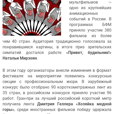
мультфильмов —
одно из крупнейших
анимационных
событий в России. В
программах БФМ
приняло участие 380
фильмов из более
чем 40 стран. Аудитория традиционно голосовала за
понравившиеся картины, в итоге приз зрительских
симпатий достался работе
«Привет, будильник!»
Натальи Мирзоян
.
В этом году организаторы внесли изменения в формат
фестиваля: на мероприятии появились конкурсные
секции с профессиональным жюри. В зарубежный
конкурс было отобрано 90 короткометражных лент из
35 стран, в российском конкурсе приняло участие 96
работ. Гран-при за лучший российский короткий метр
получила лента
Дмитрия Геллера
«Хозяйка медной
горы»
, среди иностранных фильмов победу одержала