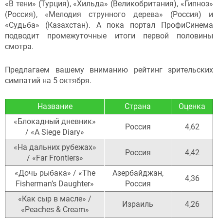
«В тени» (Турция), «Хильда» (Великобритания), «Гипноз»
(Россия), «Мелодия струнного дерева» (Россия) и
«Судьба» (Казахстан). А пока портал ПрофиСинема
подводит промежуточные итоги первой половины
смотра.
Предлагаем вашему вниманию рейтинг зрительских
симпатий на 5 октября.
Название
Страна
Оценка
«Блокадный дневник»
Россия
4,62
/ «A Siege Diary»
«На дальних рубежах»
Россия
4,42
/ «Far Frontiers»
«Дочь рыбака» / «The
Азербайджан,
4,36
Fisherman’s Daughter»
Россия
«Как сыр в масле» /
Израиль
4,26
«Peaches & Cream»