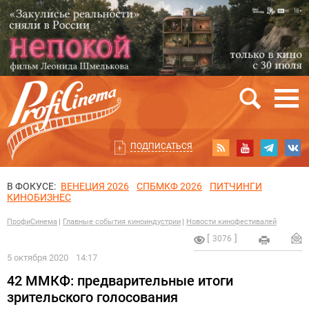
ПОДПИСАТЬСЯ
В ФОКУСЕ:
ВЕНЕЦИЯ 2026
СПБМКФ 2026
ПИТЧИНГИ
КИНОБИЗНЕС
ПрофиСинема
Главные события киноиндустрии
Новости кинофестивалей
3076
5 октября 2020
14:17
42 ММКФ: предварительные итоги
зрительского голосования