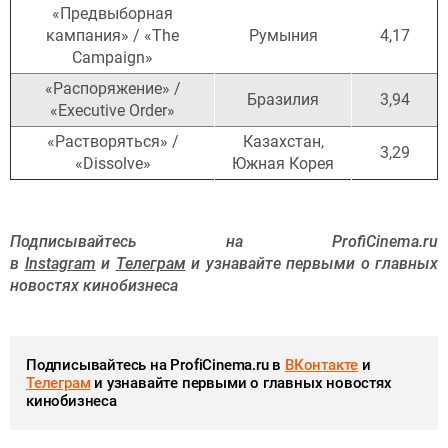
«Предвыборная
кампания» / «The
Румыния
4,17
Campaign»
«Распоряжение» /
Бразилия
3,94
«Executive Order»
«Растворяться» /
Казахстан,
3,29
«Dissolve»
Южная Корея
Подписывайтесь на ProfiCinema.ru
в
Instagram
и
Телеграм
и узнавайте первыми о главных
новостях кинобизнеса
Подписывайтесь на ProfiCinema.ru в
ВКонтакте
и
Телеграм
и узнавайте первыми о главных новостях
кинобизнеса