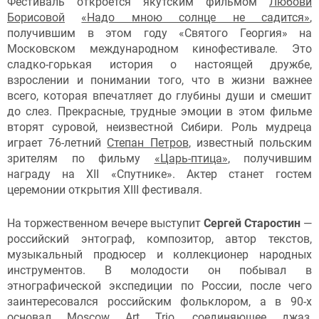
Фестиваль откроется якутским фильмом
Любови
Борисовой
«Надо мною солнце не садится»
,
получившим в этом году «Святого Георгия» на
Московском международном кинофестивале. Это
сладко-горькая история о настоящей дружбе,
взрослении и понимании того, что в жизни важнее
всего, которая впечатляет до глубины души и смешит
до слез. Прекрасные, трудные эмоции в этом фильме
вторят суровой, неизвестной Сибири. Роль мудреца
играет 76-летний
Степан Петров
, известный польским
зрителям по фильму
«Царь-птица»
, получившим
награду на XII «Спутнике». Актер станет гостем
церемонии открытия XIII фестиваля.
На торжественном вечере выступит
Сергей Старостин
—
российский энтограф, композитор, автор текстов,
музыкальный продюсер и коллекционер народных
инструментов. В молодости он побывал в
этнографической экспедиции по России, после чего
заинтересовался российским фольклором, а в 90-х
основал Moscow Art Trio, соединяющее джаз,