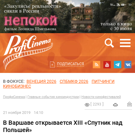
ПОДПИСАТЬСЯ
В ФОКУСЕ:
ВЕНЕЦИЯ 2026
СПБМКФ 2026
ПИТЧИНГИ
КИНОБИЗНЕС
ПрофиСинема
Главные события киноиндустрии
Новости кинофестивалей
2293
21 ноября 2019
14:10
В Варшаве открывается XIII «Спутник над
Польшей»