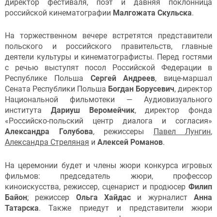
директор фестиваля, поэт и давняя поклонница
российской кинематографии
Малгожата Скульска
.
На торжественном вечере встретятся представители
польского и российского правительств, главные
деятели культуры и кинематографисты. Перед гостями
с речью выступят посол Российской Федерации в
Республике Польша
Сергей Андреев
, вице-маршал
Сената Республики Польша
Богдан Борусевич
, директор
Национальной фильмотеки — Аудиовизуального
института
Дариуш Веромейчик
, директор фонда
«Российско-польский центр диалога и согласия»
Александра Голубова
, режиссеры
Павел Лунгин
,
Александра Стреляная
и
Алексей Романов
.
На церемонии будет и члены жюри конкурса игровых
фильмов: председатель жюри, профессор
киноискусства, режиссер, сценарист и продюсер
Филип
Байон
; режиссер
Ольга Хайдас
и журналист
Анна
Татарска
. Также приедут и представители жюри