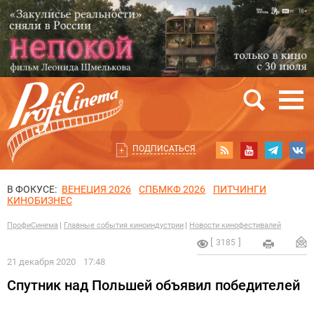
ПОДПИСАТЬСЯ
В ФОКУСЕ:
ВЕНЕЦИЯ 2026
СПБМКФ 2026
ПИТЧИНГИ
КИНОБИЗНЕС
ПрофиСинема
Главные события киноиндустрии
Новости кинофестивалей
3185
21 декабря 2020
17:48
Спутник над Польшей объявил победителей