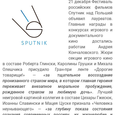
21 декабря Фестиваль
российских фильмов
Спутник над Польшей
объявил лауреатов.
Главные награды в
конкурсах игрового и
документального
кино достались
работам Андрея
Кончаловского. Жюри
секции игрового кино
в составе Роберта Глински, Каролины Грушки и Михала
Олешчика присудило Гран-при ленте «Дорогие
товарищи!» —
«за тщательное воссоздание
пронизанного страхом мира, в котором главная героиня
переживает внезапное моральное пробуждение,
рожденное страхом за любимую дочь»
. Лучшей
неигровой картиной коллегия в составе Цезары Гжесюк,
Иоанны Славински и Мацея Цуске признала «Человека
неунывающего» —
«за глубину показа состояния
сознания современных россиян, их жизнелюбие и