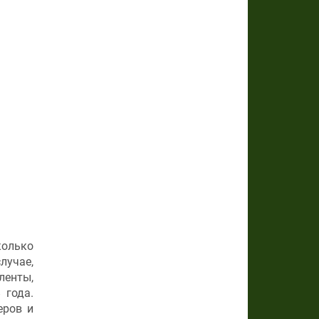
колько
лучае,
ленты,
 года.
еров и