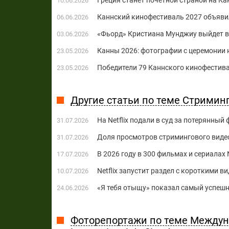
Греция станет ​​почетной страной на 
10.06.2026
Каннский кинофестиваль 2027 объяви
06.06.2026
«Фьорд» Кристиана Мунджиу выйдет в 
03.06.2026
Канны 2026: фотографии с церемонии
23.05.2026
Победители 79 Каннского кинофестива
23.05.2026
Другие статьи по теме Стриминг
На Netflix подали в суд за потерянны
31.07.2026
Доля просмотров стримингового видео
31.07.2026
В 2026 году в 300 фильмах и сериалах 
17.07.2026
Netflix запустит раздел с короткими в
10.07.2026
«Я тебя отыщу» показал самый успешный
24.06.2026
Фоторепортажи по теме Междун