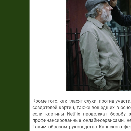
Кроме того, как гласят слухи, против участ
создателей картин, также вошедших в осно
если картины Netflix продолжат борьбу 
профинансированные онлайн-сервисами, не
Таким образом руководство Каннского фе