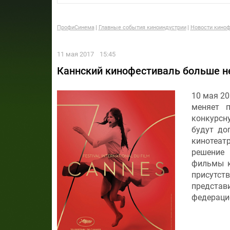
ПрофиСинема
Главные события киноиндустрии
Новости киноф
11 мая 2017
15:45
Каннский кинофестиваль больше не 
10 мая 20
меняет 
конкурсн
будут до
кинотеат
решение 
фильмы кр
присутст
представ
федерацие