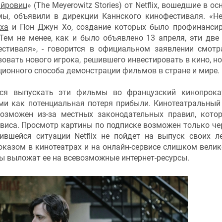
айровиц
» (The Meyerowitz Stories) от Netflix, вошедшие в о
мы, объявили в дирекции Каннского кинофестиваля. «Н
ха
и Пон Джун Хо, создание которых было профинанси
 Тем не менее, как и было объявлено 13 апреля, эти две
стиваля», - говорится в официальном заявлении смотр
овать нового игрока, решившего инвестировать в кино, но
ционного способа демонстрации фильмов в стране и мире.
ется выпускать эти фильмы во французский кинопрока
и как потенциальная потеря прибыли. Кинотеатральный
евозможен из-за местных законодательных правил, кото
рвиса. Просмотр картины по подписке возможен только че
ившейся ситуации Netflix не пойдет на выпуск своих л
оказом в кинотеатрах и на онлайн-сервисе слишком велико
ты выложат ее на всевозможные интернет-ресурсы.