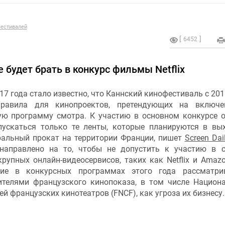
естивалей
6452
будет брать в конкурс фильмы Netflix
17 года стало известно, что Каннский кинофестиваль с 201
правила для кинопроектов, претендующих на включе
ую программу смотра. К участию в основном конкурсе 
пускаться только те ленты, которые планируются в вы
ральный прокат на территории Франции, пишет
Screen Dai
направлено на то, чтобы не допустить к участию в 
упных онлайн-видеосервисов, таких как Netflix и Amazo
вие в конкурсных программах этого года рассматри
ителями французского кинопоказа, в том числе Национ
й французских кинотеатров (FNCF), как угроза их бизнесу.