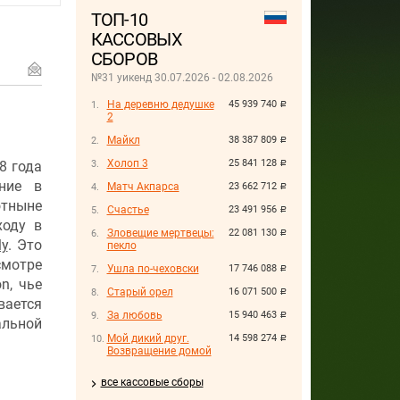
ТОП-10
КАССОВЫХ
СБОРОВ
№31 уикенд 30.07.2026 - 02.08.2026
На деревню дедушке
45 939 740
руб.
2
Майкл
38 387 809
руб.
Холоп 3
25 841 128
8 года
руб.
ние в
Матч Акпарса
23 662 712
руб.
отныне
Счастье
23 491 956
руб.
ходу в
Зловещие мертвецы:
22 081 130
руб.
ly
. Это
пекло
смотре
Ушла по-чеховски
17 746 088
руб.
n, чье
Старый орел
16 071 500
руб.
вается
За любовь
15 940 463
руб.
альной
Мой дикий друг.
14 598 274
руб.
Возвращение домой
все кассовые сборы