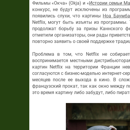
Фильмы «Окча» (Okja) и «
Истории семьи М
конкурс, не будут исключены из програм
появились слухи, что картины
Ноа Баумба
Netflix, могут быть изъяты из программы.
продолжат борьбу за призы Каннского фе
отметили организаторы, они рады приветств
повторно заявить о своей поддержке тради
Проблема в том, что Netflix не собира
воспринимается местными дистрибьюторам
картин Netflix на территории Франции н
согласуются с бизнес-моделью интернет-се
месяцев после ее выхода в кино. В слож
французский прокат, так как окно между п
это время картину либо забудут, либо пира