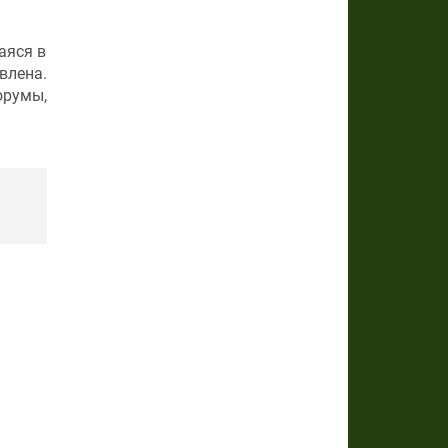
аяся в
влена.
орумы,