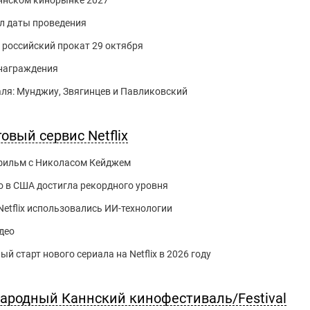
Каннском кинорынке 2027
л даты проведения
российский прокат 29 октября
 награждения
ля: Мунджиу, Звягинцев и Павликовский
овый сервис Netflix
й фильм с Николасом Кейджем
 в США достигла рекордного уровня
Netflix использовались ИИ-технологии
идео
 старт нового сериала на Netflix в 2026 году
ародный Каннский кинофестиваль/Festival