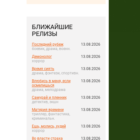
БЛИЖАЙШИЕ
РЕЛИЗЫ
Последний рубеж
13.08.2026
боевик, драма, военн.
Демонолог
13.08.2026
хоррор
Время сиять
13.08.2026
драма, фэнтези, спортивн.
Влюбись в меня, если
13.08.2026
осмелишься
драма, мелодрама
Самурай и пленник
13.08.2026
детектив, экшн
Материя времени
13.08.2026
триллер, фантастика,
криминальн.
Ешь, молись, худей
13.08.2026
хоррор
Во власти страха
13.08.2026