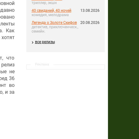
сновной
триллер, экшн
едавно
40 свиданий, 40 ночей
13.08.2026
комедия, мелодрама
ровано
Легенда о Золоте Скифов
20.08.2026
 ленты
детектив, приключенческ.,
а. Как
семейн.
 хотят
все релизы
т, что
 релиз
Реклама
рые не
ред 36
ент во
, и за