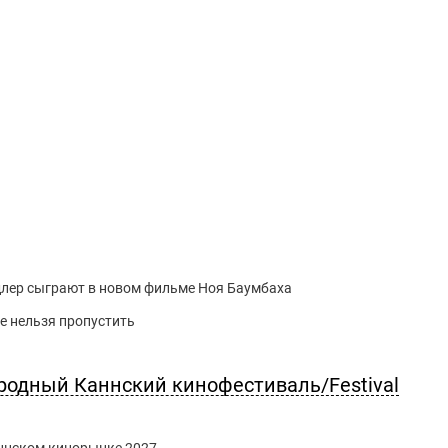
длер сыграют в новом фильме Ноя Баумбаха
е нельзя пропустить
родный Каннский кинофестиваль/Festival