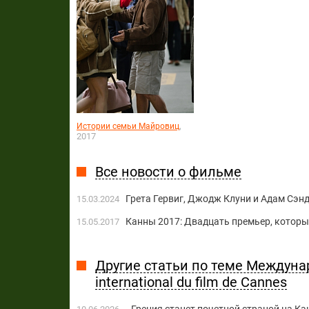
,
Истории семьи Майровиц
2017
Все новости о фильме
Грета Гервиг, Джодж Клуни и Адам Сэн
15.03.2024
Канны 2017: Двадцать премьер, которы
15.05.2017
Другие статьи по теме Междуна
international du film de Cannes