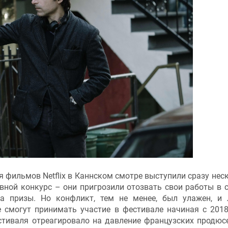
ия фильмов Netflix в Каннском смотре выступили сразу нес
вной конкурс – они пригрозили отозвать свои работы в с
за призы. Но конфликт, тем не менее, был улажен, и 
 смогут принимать участие в фестивале начиная с 2018
стиваля отреагировало на давление французских продюс