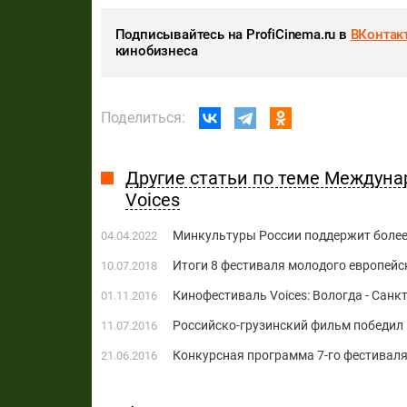
Подписывайтесь на ProfiCinema.ru в
ВКонтак
кинобизнеса
Поделиться:
Другие статьи по теме Междуна
Voices
Минкультуры России поддержит более 
04.04.2022
Итоги 8 фестиваля молодого европейск
10.07.2018
Кинофестиваль Voices: Вологда - Санк
01.11.2016
Российско-грузинский фильм победил 
11.07.2016
Конкурсная программа 7-го фестиваля
21.06.2016