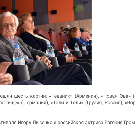
шли шесть картин: «Теваник» (Армения), «Новая Эва» (
бежище» ( Германия), «Тэли и Толи» (Грузия, Россия), «Во
тиваля Игорь Лысенко и российская актриса Евгения Гро