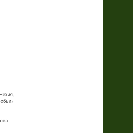
Чехия,
робьи»
мова.