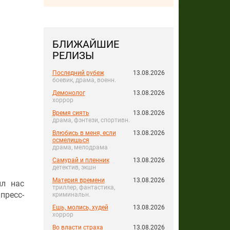
БЛИЖАЙШИЕ
РЕЛИЗЫ
Последний рубеж
13.08.2026
боевик, драма, военн.
Демонолог
13.08.2026
хоррор
Время сиять
13.08.2026
драма, фэнтези, спортивн.
Влюбись в меня, если
13.08.2026
осмелишься
драма, мелодрама
Самурай и пленник
13.08.2026
детектив, экшн
Материя времени
13.08.2026
ыл нас
триллер, фантастика,
пресс-
криминальн.
Ешь, молись, худей
13.08.2026
хоррор
Во власти страха
13.08.2026