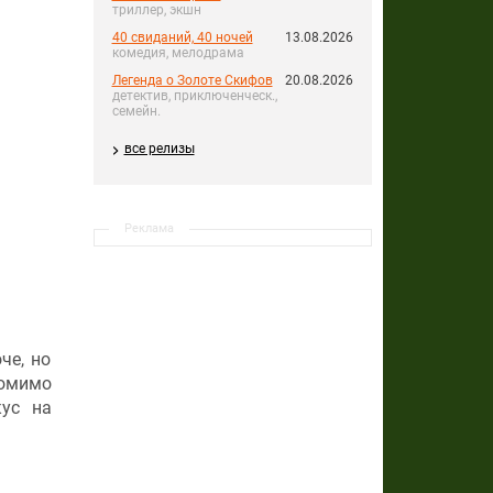
триллер, экшн
40 свиданий, 40 ночей
13.08.2026
комедия, мелодрама
Легенда о Золоте Скифов
20.08.2026
детектив, приключенческ.,
семейн.
все релизы
Реклама
че, но
Помимо
кус на