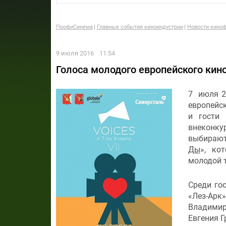
ПрофиСинема
Главные события киноиндустрии
Новости киноф
9 июля 2016
11:54
Голоса молодого европейского кино
7 июля 2
европейс
и гости
внеконк
выбирают
Ды
», ко
молодой 
Среди го
«Лез-Арк
Владимир
Евгения Г