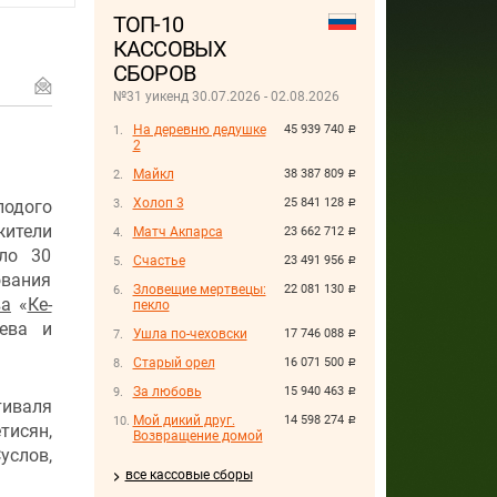
ТОП-10
КАССОВЫХ
СБОРОВ
№31 уикенд 30.07.2026 - 02.08.2026
На деревню дедушке
45 939 740
руб.
2
Майкл
38 387 809
руб.
Холоп 3
25 841 128
лодого
руб.
жители
Матч Акпарса
23 662 712
руб.
ло 30
Счастье
23 491 956
руб.
вания
Зловещие мертвецы:
22 081 130
руб.
ва
«
Ке-
пекло
жева и
Ушла по-чеховски
17 746 088
руб.
Старый орел
16 071 500
руб.
За любовь
15 940 463
руб.
тиваля
Мой дикий друг.
14 598 274
руб.
тисян,
Возвращение домой
услов,
все кассовые сборы