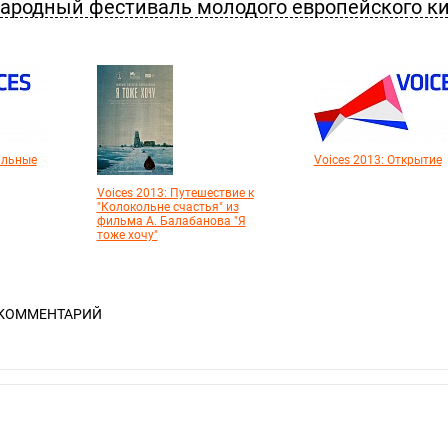
ародный фестиваль молодого европейского к
альные
Voices 2013: Открытие
Voices 2013: Путешествие к
"Колокольне счастья" из
фильма А. Балабанова "Я
тоже хочу"
 КОММЕНТАРИЙ