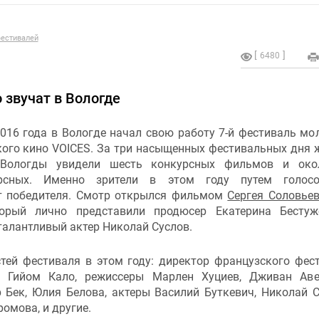
естивалей
6480
 звучат в Вологде
016 года в Вологде начал свою работу 7-й фестиваль мо
кого кино VOICES. За три насыщенных фестивальных дня 
 Вологды увидели шесть конкурсных фильмов и око
урсных. Именно зрители в этом году путем голосо
 победителя. Смотр открылся фильмом
Сергея Соловье
торый лично представили продюсер Екатерина Бесту
талантливый актер Николай Суслов.
стей фестиваля в этом году: директор французского фес
» Гийом Кало, режиссеры Марлен Хуциев, Дживан Аве
 Бек, Юлия Белова, актеры Василий Буткевич, Николай С
ромова, и другие.