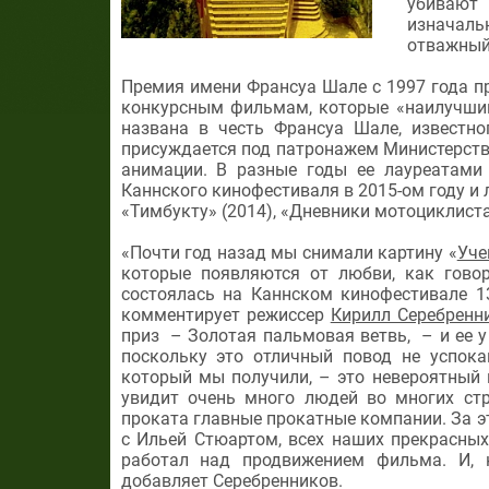
убивают 
изначал
отважный,
Премия имени Франсуа Шале с 1997 года 
конкурсным фильмам, которые «наилучшим
названа в честь Франсуа Шале, известно
присуждается под патронажем Министерств
анимации. В разные годы ее лауреатами
Каннского кинофестиваля в 2015-ом году и
«Тимбукту» (2014), «Дневники мотоциклиста»
«Почти год назад мы снимали картину «
Уче
которые появляются от любви, как говор
состоялась на Каннском кинофестивале 1
комментирует режиссер
Кирилл Серебренн
приз – Золотая пальмовая ветвь, – и ее у 
поскольку это отличный повод не успока
который мы получили, – это невероятный и
увидит очень много людей во многих стр
проката главные прокатные компании. За э
с Ильей Стюартом, всех наших прекрасных 
работал над продвижением фильма. И, 
добавляет Серебренников.