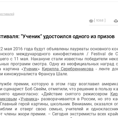
естивалей
9368
иваля: "Ученик" удостоился одного из призов
22 мая 2016 года будут объявлены лауреаты основного ко
ннского международного кинофестиваля / Festival de C
шего с 11 мая. Накануне стали известны победители нек
ьных программ смотра. Одну из неофициальных наград 
 картина «
Ученик
»
Кирилла Серебренникова
- ленте до
ни киножурналиста Франсуа Шале.
службе премии, которую в этом году возглавил америк
и сценарист Боб Свейм, отметили, что решение в пользу к
нято единогласно: «Действие снятого режиссером
Кир
никовым
«
Ученика
» разворачивается в России, но это ка
 Главный герой картины, школьник Вениамин, оказался о
иблии и отверг свою семью, учителей и одноклассни
т члены жюри премии. – Сегодня экстремисты всех край