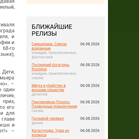
едавая
елый,
тиваля
БЛИЖАЙШИЕ
аграда
РЕЛИЗЫ
еля, и
афии и
Смешарики. Сквозь
06.08.2026
 68-го
вселенные
комедия, приключенческ.,
зыке),
фантастика
Последний богатырь.
06.08.2026
Колобок
 Дети,
комедия, приключенческ.,
емьера
сказка
но». –
Мегрэ и убийство в
06.08.2026
о один
высшем обществе
детектив
личие,
 приз,
Пингвинёнок Пороро.
06.08.2026
то его
Подводные приключения
сказка
ли для
 главе
Грозовой перевал
06.08.2026
драма
акшн и
ет!» –
Катастрофа. Удар из
06.08.2026
космоса