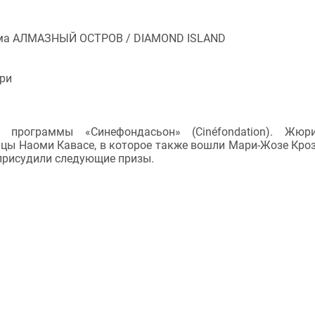
льма АЛМАЗНЫЙ ОСТРОВ / DIAMOND ISLAND
ери
 программы «Синефондасьон» (Cinéfondation). Жюр
цы Наоми Кавасе, в которое также вошли Мари-Жозе Кроз
 присудили следующие призы.