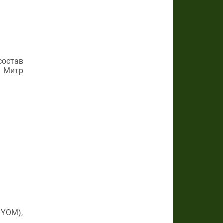
состав
о Митр
 YOM),