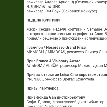
режиссер Андреа Арнольд (Основной конкур
Я, ДЭНИЭЛ БЛЭЙК
режиссер
Кен Лоуч
(Основной конкурс)
НЕДЕЛЯ КРИТИКИ
Жюри секции Неделя критики / Semaine De 
которого вошли кинематографисты Алис В
приняли решение о присуждении следующих
Гран-при / Nespresso Grand Prize
МИМОЗЫ / MIMOSAS, режиссер Оливер Лаш
Приз France 4 Visionary Award
АЛЬБОМ / ALBÜM, режиссер Мехмет Джан М
Приз за открытие Leica Cine короткометр
PRENJAK, режиссер Врегас Бханутейа
Призы партнеров:
Приз фонда Gan дистрибьютору
Софи Дюлак, французский дистрибьютор
режиссер Асаф Полонски