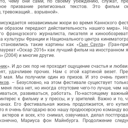
то, чему они сами, по своему убеждению, служат, пр
ьное призвание религиозных текстов. Это фильм см
 тревожащий... взрывной».
присуждается независимым жюри во время Каннского фес
 образом передают действительность нашего мира». Н
го французского журналиста, писателя и кинообозреват
а культуры Франции и Национального центра кинематогр
 становились такие картины как «
Сын Саула
» (Гран-при
 лауреат «Оскар 2016» как лучший фильм на иностранном я
 (2004) и многие другие.
ник
». И до сих пор не проходит ощущение счастья и любви.
ят, удачливее прочих. Нам с этой картиной везет. Пр
3 мая. Мы получили один из призов. И это очень прият
иков
. – Безусловно, на этом фестивале существует тольк
меня пока нет, но иногда отсутсвие чего-то лучше, чем на
иваться, развиваться, работать. По-настоящему важный
нтерес к фильму и у прессы, и у зрителей. Важно и то, ч
анах. Его фестивальная жизнь продолжается, его купи
то я очень благодарю всю нашу продюсерскую команду во
актеров и всех, кто снимал, озвучивал, делал постпрод
конечно, Мариуса фон Майнбурга. Продолжение следу