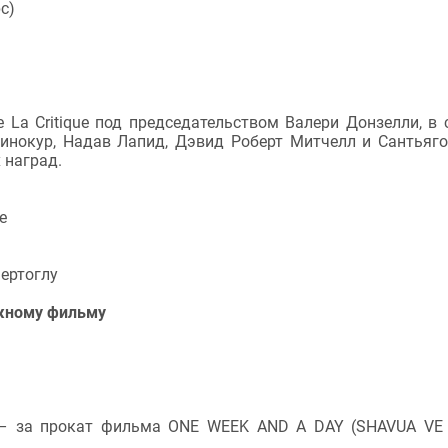
с)
La Critique под председательством Валери Донзелли, в 
инокур, Надав Лапид, Дэвид Роберт Митчелл и Сантьяг
 наград.
е
ертоглу
ажному фильму
 – за прокат фильма ONE WEEK AND A DAY (SHAVUA VE