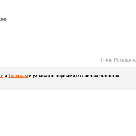
грия
Нина Ромодан
те
и
Телеграм
и узнавайте первыми о главных новостях