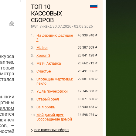
ТОП-10
КАССОВЫХ
СБОРОВ
№31 уикенд 30.07.2026 - 02.08.2026
На деревню дедушке
45 939 740
руб.
2
Майкл
38 387 809
руб.
нкурса
Холоп 3
25 841 128
руб.
annes,
Матч Акпарса
23 662 712
руб.
оторых
Счастье
23 491 956
руб.
смотра
стался
Зловещие мертвецы:
22 081 130
руб.
пекло
Ушла по-чеховски
17 746 088
руб.
анский
Старый орел
16 071 500
руб.
артины
За любовь
15 940 463
иллом
руб.
сается
Мой дикий друг.
14 598 274
руб.
пьянен
Возвращение домой
ков, –
все кассовые сборы
ностей