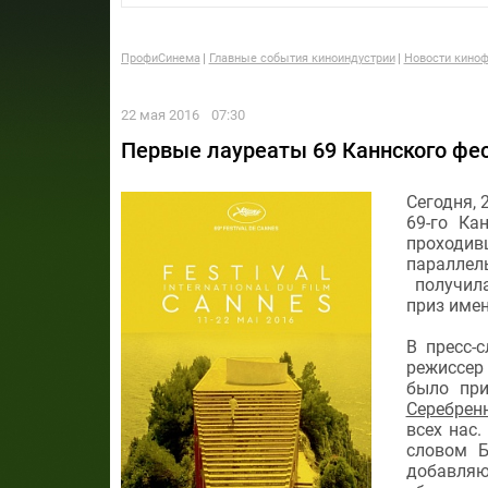
ПрофиСинема
Главные события киноиндустрии
Новости киноф
22 мая 2016
07:30
Первые лауреаты 69 Каннского фест
Сегодня, 
69-го Ка
проходив
параллел
получила
приз име
В пресс-
режиссер 
было при
Серебрен
всех нас.
словом Б
добавляю