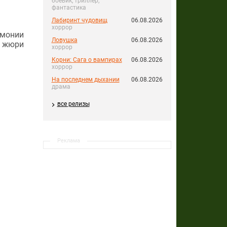
боевик, триллер,
фантастика
Лабиринт чудовищ
06.08.2026
хоррор
емонии
Ловушка
06.08.2026
в жюри
хоррор
Корни: Сага о вампирах
06.08.2026
хоррор
На последнем дыхании
06.08.2026
драма
все релизы
Реклама