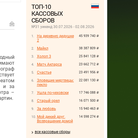
ТОП-10
КАССОВЫХ
СБОРОВ
№31 уикенд 30.07.2026 - 02.08.2026
На деревню дедушке
45 939 740
руб.
2
Майкл
38 387 809
руб.
родный
Холоп 3
25 841 128
руб.
нимают
Матч Акпарса
23 662 712
руб.
ограф
Счастье
23 491 956
руб.
ствует
реатом
Зловещие мертвецы:
22 081 130
руб.
пекло
у и за
отра –
Ушла по-чеховски
17 746 088
руб.
артин.
Старый орел
16 071 500
руб.
За любовь
15 940 463
руб.
Мой дикий друг.
14 598 274
руб.
Возвращение домой
все кассовые сборы