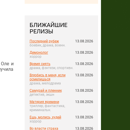
БЛИЖАЙШИЕ
РЕЛИЗЫ
Последний рубеж
13.08.2026
боевик, драма, военн.
Демонолог
13.08.2026
хоррор
 Оле и
Время сиять
13.08.2026
драма, фэнтези, спортивн.
лучила
Влюбись в меня, если
13.08.2026
осмелишься
драма, мелодрама
Самурай и пленник
13.08.2026
детектив, экшн
Материя времени
13.08.2026
триллер, фантастика,
криминальн.
Ешь, молись, худей
13.08.2026
хоррор
Во власти страха
13.08.2026