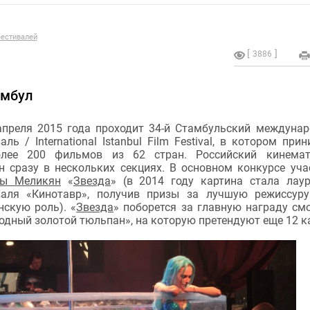
естивалей
3886
амбул
апреля 2015 года проходит 34-й Стамбульский междуна
ль / International Istanbul Film Festival, в котором при
олее 200 фильмов из 62 стран. Российский кинемат
н сразу в нескольких секциях. В основном конкурсе уча
ны Меликян
«
Звезда
» (в 2014 году картина стала лау
валя «Кинотавр», получив призы за лучшую режиссур
скую роль). «
Звезда
» поборется за главную награду см
дный золотой тюльпан», на которую претендуют еще 12 к