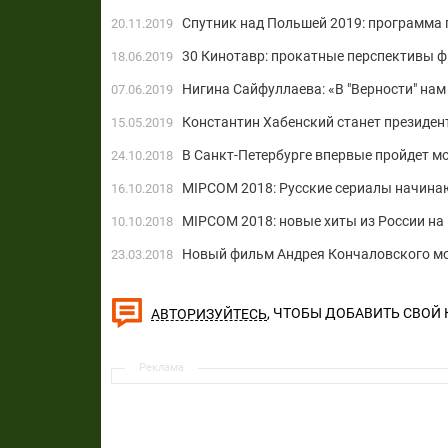
Спутник над Польшей 2019: программа 
20.11.2019
30 Кинотавр: прокатные перспективы 
18.06.2019
Нигина Сайфуллаева: «В "Верности" нам
07.06.2019
Константин Хабенский станет президе
15.05.2019
В Санкт-Петербурге впервые пройдет 
24.10.2018
MIPCOM 2018: Русские сериалы начина
16.10.2018
MIPCOM 2018: новые хиты из России на
10.10.2018
Новый фильм Андрея Кончаловского мо
23.03.2018
, ЧТОБЫ ДОБАВИТЬ СВОЙ
АВТОРИЗУЙТЕСЬ
Реклама