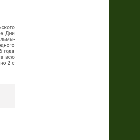
ьского
ые Дни
ильмы-
одного
6 года
за всю
но 2 с