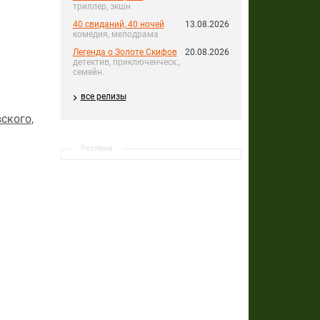
триллер, экшн
40 свиданий, 40 ночей
13.08.2026
комедия, мелодрама
Легенда о Золоте Скифов
20.08.2026
детектив, приключенческ.,
семейн.
все релизы
ского
,
Реклама