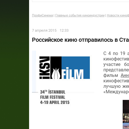
ПрофиСинема
Главные события киноиндустрии
Новости киноф
7 апреля 2015
12:33
Российское кино отправилось в Ст
С 4 по 19 
кинофестива
участие б
представле
фильм
Ан
кинофести
лучшую жен
«Междунаро