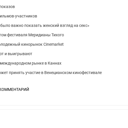
показов
фильмов-участников
 было важно показать женский взгляд на секс»
нтом фестиваля Меридианы Тихого
молодежный кинорынок Cinemarket
ют и выигрывают
 международном рынке в Каннах
жет принять участие в Венецианском кинофестивале
 КОММЕНТАРИЙ