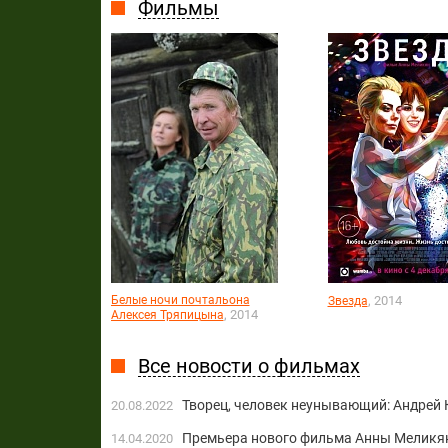
Фильмы
Белые ночи почтальона
, 2014
Звезда
, 2014
Алексея Тряпицына
Все новости о фильмах
Творец, человек неунывающий: Андрей
20.08.2022
Премьера нового фильма Анны Меликян
14.04.2020