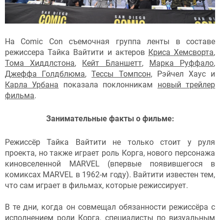
На Comic Con съемочная группа ленты в составе
режиссера Тайка Вайтити и актеров
Криса Хемсворта
,
Тома Хиддлстона
,
Кейт Бланшетт
,
Марка Руффало
,
Джеффа Голдблюма
,
Тессы Томпсон
, Рэйчел Хаус и
Карла Урбана
показала поклонникам
новый трейлер
фильма
.
Занимательные факты о фильме:
Режиссёр Тайка Вайтити не только стоит у руля
проекта, но также играет роль Корга, нового персонажа
киновселенной MARVEL (впервые появившегося в
комиксах MARVEL в 1962-м году). Вайтити известен тем,
что сам играет в фильмах, которые режиссирует.
В те дни, когда он совмещал обязанности режиссёра с
исполнением роли Корга, специалисты по визуальным