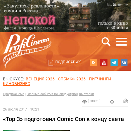
ПОДПИСАТЬСЯ
В ФОКУСЕ:
ВЕНЕЦИЯ 2026
СПБМКФ 2026
ПИТЧИНГИ
КИНОБИЗНЕС
ПрофиСинема
Главные события киноиндустрии
Выставки
3865
26 июля 2017
10:21
«Тор 3» подготовил Comic Con к концу света