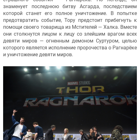
знаменует последнюю битву Асгарда, последствием
которой станет его полное уничтожение. В попытке
предотвратить событие, Тору предстоит прибегнуть к
помощи своего товарища из Мстителей — Халка. Вместе
они столкнутся лицом к лицу со злейшим врагом всех
девяти миров — огненным демоном Суртуром, целью
которого является исполнение пророчества о Рагнарёке
и уничтожение девяти миров.