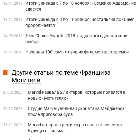
Итоги уикенда с 7 по 10 ноября: «Семейка Аддамс» не
12.11.2019
сдается
Итоги уикенда с 8 по 11 ноября: ностальгия по Queen
13.11.2018
продолжается
Teen Choice Awards 2018: подростки сделали свой
14.08.2018
выбор
Названы 100 самых лучших фильмов всех времен
19.01.2018
Другие статьи по теме Франшиза
Мстители
Marvel назвала 27 актеров, которые появятся в
27.03.2025
новых «Мстителях»
Студия Marvel уволила Джонатана Мэйджерса
19.12.2023
после приговора суда
Marvel потеряла режиссера своего ключевого
16.11.2023
будущего фильма