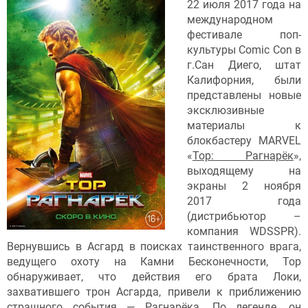
22 июля 2017 года на
международном
фестивале поп-
культуры Comic Con в
г.Сан Диего, штат
Калифорния, были
представлены новые
эксклюзивные
материалы к
блокбастеру MARVEL
«
Тор: Рагнарёк
»,
выходящему на
экраны 2 ноября
2017 года
(дистрибьютор –
компания WDSSPR).
Вернувшись в Асгард в поисках таинственного врага,
ведущего охоту на Камни Бесконечности, Тор
обнаруживает, что действия его брата Локи,
захватившего трон Асгарда, привели к приближению
страшного события — Рагнарёка. По легенде, он