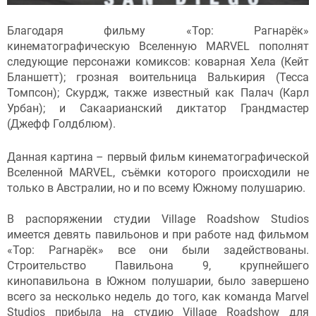
Благодаря фильму «Тор: Рагнарёк»
кинематографическую Вселенную MARVEL пополнят
следующие персонажи комиксов: коварная Хела (Кейт
Бланшетт); грозная воительница Валькирия (Тесса
Томпсон); Скурдж, также известный как Палач (Карл
Урбан); и Сакаарианский диктатор Грандмастер
(Джефф Голдблюм).
Данная картина – первый фильм кинематографической
Вселенной MARVEL, съёмки которого происходили не
только в Австралии, но и по всему Южному полушарию.
В распоряжении студии Village Roadshow Studios
имеется девять павильонов и при работе над фильмом
«Тор: Рагнарёк» все они были задействованы.
Строительство Павильона 9, крупнейшего
кинопавильона в Южном полушарии, было завершено
всего за несколько недель до того, как команда Marvel
Studios прибыла на студию Village Roadshow для