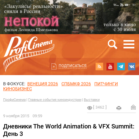
ПОДПИСАТЬСЯ
В ФОКУСЕ:
ВЕНЕЦИЯ 2026
СПБМКФ 2026
ПИТЧИНГИ
КИНОБИЗНЕС
ПрофиСинема
Главные события киноиндустрии
Выставки
3462
9 ноября 2015
09:59
Дневники The World Animation & VFX Summit:
День 3