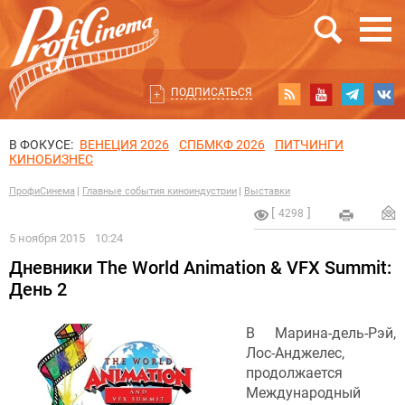
ПОДПИСАТЬСЯ
В ФОКУСЕ:
ВЕНЕЦИЯ 2026
СПБМКФ 2026
ПИТЧИНГИ
КИНОБИЗНЕС
ПрофиСинема
Главные события киноиндустрии
Выставки
4298
5 ноября 2015
10:24
Дневники The World Animation & VFX Summit:
День 2
В Марина-дель-Рэй,
Лос-Анджелес,
продолжается
Международный