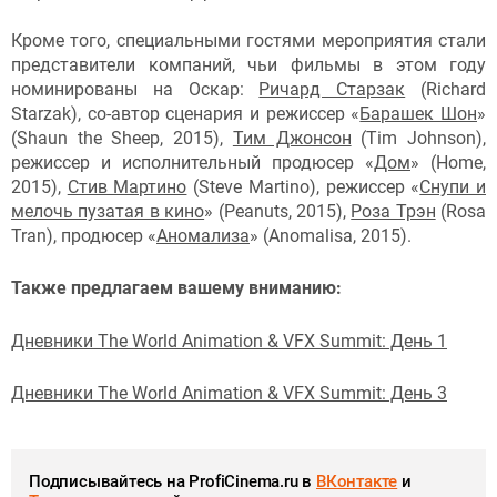
Кроме того, специальными гостями мероприятия стали
представители компаний, чьи фильмы в этом году
номинированы на Оскар:
Ричард Старзак
(Richard
Starzak), со-автор сценария и режиссер «
Барашек Шон
»
(Shaun the Sheep, 2015),
Тим Джонсон
(Tim Johnson),
режиссер и исполнительный продюсер «
Дом
» (Home,
2015),
Стив Мартино
(Steve Martino), режиссер «
Снупи и
мелочь пузатая в кино
» (Peanuts, 2015),
Роза Трэн
(Rosa
Tran), продюсер «
Аномализа
» (Anomalisa, 2015).
Также предлагаем вашему вниманию:
Дневники The World Animation & VFX Summit: День 1
Дневники The World Animation & VFX Summit: День 3
Подписывайтесь на ProfiCinema.ru в
ВКонтакте
и