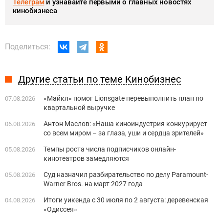
Телеграм
и узнавайте первыми о главных новостях
кинобизнеса
Поделиться:
Другие статьи по теме Кинобизнес
«Майкл» помог Lionsgate перевыполнить план по
07.08.2026
квартальной выручке
Антон Маслов: «Наша киноиндустрия конкурирует
06.08.2026
со всем миром – за глаза, уши и сердца зрителей»
Темпы роста числа подписчиков онлайн-
05.08.2026
кинотеатров замедляются
Суд назначил разбирательство по делу Paramount-
05.08.2026
Warner Bros. на март 2027 года
Итоги уикенда с 30 июля по 2 августа: деревенская
04.08.2026
«Одиссея»