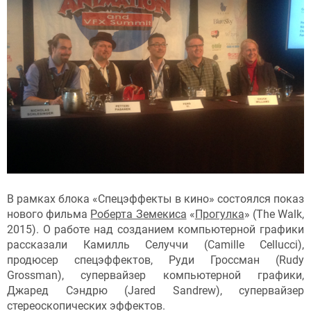
В рамках блока «Спецэффекты в кино» состоялся показ
нового фильма
Роберта Земекиса
«
Прогулка
» (The Walk,
2015). О работе над созданием компьютерной графики
рассказали Камилль Селуччи (Camille Cellucci),
продюсер спецэффектов, Руди Гроссман (Rudy
Grossman), супервайзер компьютерной графики,
Джаред Сэндрю (Jared Sandrew), супервайзер
стереоскопических эффектов.