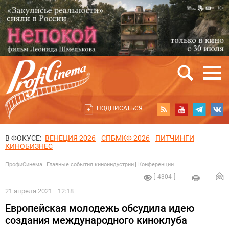
ПОДПИСАТЬСЯ
В ФОКУСЕ:
ВЕНЕЦИЯ 2026
СПБМКФ 2026
ПИТЧИНГИ
КИНОБИЗНЕС
ПрофиСинема
Главные события киноиндустрии
Конференции
4304
21 апреля 2021
12:18
Европейская молодежь обсудила идею
создания международного киноклуба