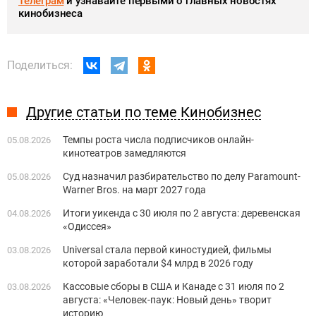
Телеграм
и узнавайте первыми о главных новостях
кинобизнеса
Поделиться:
Другие статьи по теме Кинобизнес
Темпы роста числа подписчиков онлайн-
05.08.2026
кинотеатров замедляются
Суд назначил разбирательство по делу Paramount-
05.08.2026
Warner Bros. на март 2027 года
Итоги уикенда с 30 июля по 2 августа: деревенская
04.08.2026
«Одиссея»
Universal стала первой киностудией, фильмы
03.08.2026
которой заработали $4 млрд в 2026 году
Кассовые сборы в США и Канаде с 31 июля по 2
03.08.2026
августа: «Человек-паук: Новый день» творит
историю