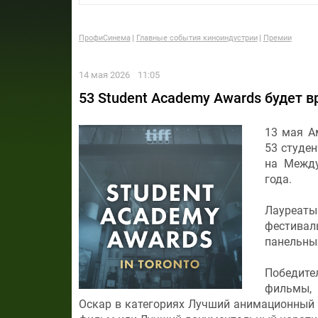
ПрофиСинема
Главные события киноиндустрии
Премии
14 мая 2026
11:05
53 Student Academy Awards будет в
13 мая А
53 студен
на Между
года.
Лауреаты
фестиваль
панельны
Победител
фильмы, 
Оскар в категориях Лучший анимационный