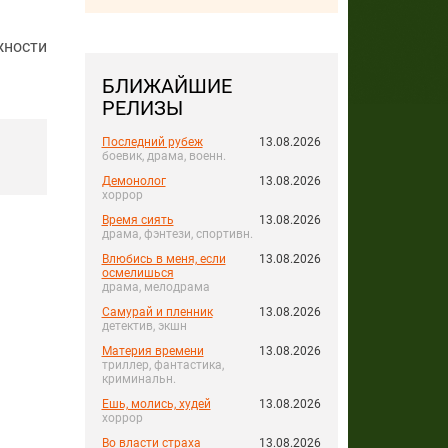
жности
БЛИЖАЙШИЕ
РЕЛИЗЫ
Последний рубеж
13.08.2026
боевик, драма, военн.
Демонолог
13.08.2026
хоррор
Время сиять
13.08.2026
драма, фэнтези, спортивн.
Влюбись в меня, если
13.08.2026
осмелишься
драма, мелодрама
Самурай и пленник
13.08.2026
детектив, экшн
Материя времени
13.08.2026
триллер, фантастика,
криминальн.
Ешь, молись, худей
13.08.2026
хоррор
Во власти страха
13.08.2026