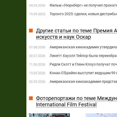
Фильм «Нюрнберг» не получил прокат
04.03.2026
Торонто 2025: сделки, новые дистриб
19.09.2025
Другие статьи по теме Премия
искусств и наук Оскар
Американская кинокадемия утвердила
07.08.2026
Линетт Хауэлл Тейлор была переизбр
30.07.2026
Ридли Скотт и Гленн Клоуз получат п
11.06.2026
Конан О'Брайен выступит ведущим 99
13.05.2026
Американская киноакадемия представ
02.05.2026
Фоторепортажи по теме Междун
International Film Festival