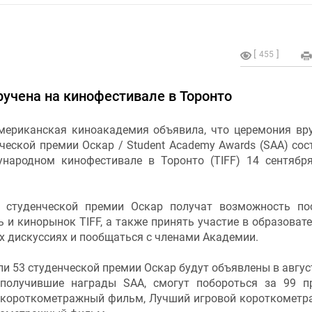
455
ручена на кинофестивале в Торонто
мериканская киноакадемия объявила, что церемония вр
ческой премии Оскар / Student Academy Awards (SAA) сос
народном кинофестивале в Торонто (TIFF) 14 сентябр
 студенческой премии Оскар получат возможность по
 и кинорынок TIFF, а также принять участие в образоват
х дискуссиях и пообщаться с членами Академии.
и 53 студенческой премии Оскар будут объявлены в август
получившие награды SAA, смогут побороться за 99 
 короткометражный фильм, Лучший игровой короткомет