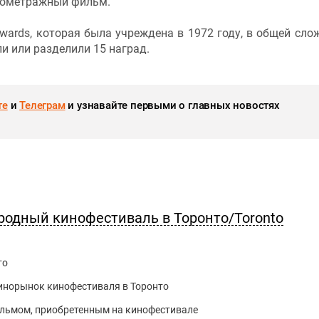
кометражный фильм.
ards, которая была учреждена в 1972 году, в общей сло
и или разделили 15 наград.
те
и
Телеграм
и узнавайте первыми о главных новостях
родный кинофестиваль в Торонто/Toronto
то
кинорынок кинофестиваля в Торонто
льмом, приобретенным на кинофестивале