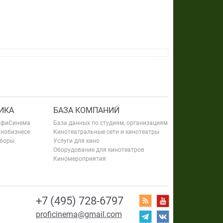
ИКА
БАЗА КОМПАНИЙ
офиСинема
База данных по студиям, организациям
инобизнесе
Кинотеатральные сети и кинотеатры
сборы
Услуги для кино
Оборудование для кинотеатров
Киномероприятия
+7 (495) 728-6797
proficinema@gmail.com