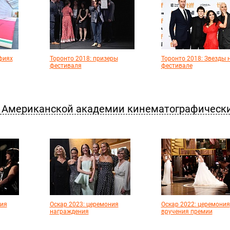
фиях
Торонто 2018: призеры
Торонто 2018: Звезды 
фестиваля
фестивале
 Американской академии кинематографическ
ния
Оскар 2023: церемония
Оскар 2022: церемония
награждения
вручения премии