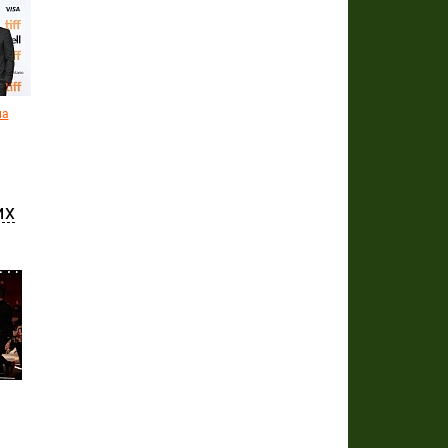
на
их