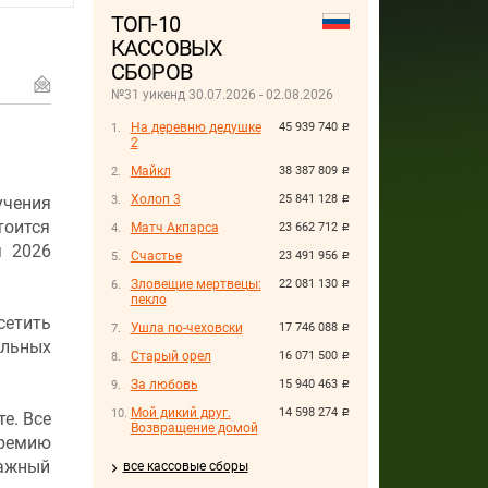
ТОП-10
КАССОВЫХ
СБОРОВ
№31 уикенд 30.07.2026 - 02.08.2026
На деревню дедушке
45 939 740
руб.
2
Майкл
38 387 809
руб.
Холоп 3
25 841 128
учения
руб.
тоится
Матч Акпарса
23 662 712
руб.
я 2026
Счастье
23 491 956
руб.
Зловещие мертвецы:
22 081 130
руб.
пекло
сетить
Ушла по-чеховски
17 746 088
руб.
ельных
Старый орел
16 071 500
руб.
За любовь
15 940 463
руб.
Мой дикий друг.
14 598 274
руб.
е. Все
Возвращение домой
премию
ражный
все кассовые сборы