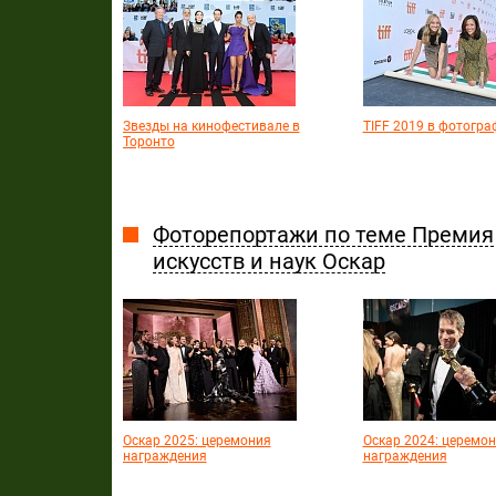
Звезды на кинофестивале в
TIFF 2019 в фотогра
Торонто
Фоторепортажи по теме Премия
искусств и наук Оскар
Оскар 2025: церемония
Оскар 2024: церемо
награждения
награждения