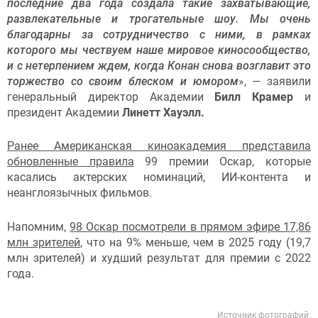
последние два года создала такие захватывающие,
развлекательные и трогательные шоу. Мы очень
благодарны за сотрудничество с ними, в рамках
которого мы чествуем наше мировое киносообщество,
и с нетерпением ждем, когда Конан снова возглавит это
торжество со своим блеском и юмором
», — заявили
генеральный директор Академии
Билл Крамер
и
президент Академии
Линетт Хауэлл
.
Ранее Американская киноакадемия представила
обновленные правила
99 премии Оскар, которые
касались актерских номинаций, ИИ-контента и
неанглоязычных фильмов.
Напомним,
98 Оскар посмотрели в прямом эфире 17,86
млн зрителей
, что на 9% меньше, чем в 2025 году (19,7
млн зрителей) и худший результат для премии с 2022
года.
Источник фотографий: