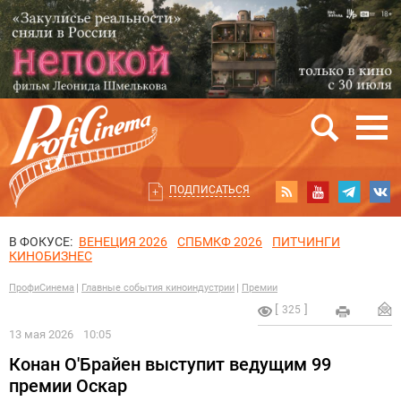
ПОДПИСАТЬСЯ
В ФОКУСЕ:
ВЕНЕЦИЯ 2026
СПБМКФ 2026
ПИТЧИНГИ
КИНОБИЗНЕС
ПрофиСинема
Главные события киноиндустрии
Премии
325
13 мая 2026
10:05
Конан О'Брайен выступит ведущим 99
премии Оскар