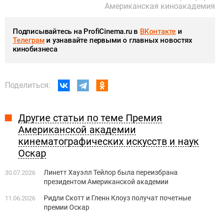
Американская киноакадемия
Подписывайтесь на ProfiCinema.ru в
ВКонтакте
и
Телеграм
и узнавайте первыми о главных новостях
кинобизнеса
Поделиться:
Другие статьи по теме Премия
Американской академии
кинематографических искусств и наук
Оскар
Линетт Хауэлл Тейлор была переизбрана
30.07.2026
президентом Американской академии
Ридли Скотт и Гленн Клоуз получат почетные
11.06.2026
премии Оскар