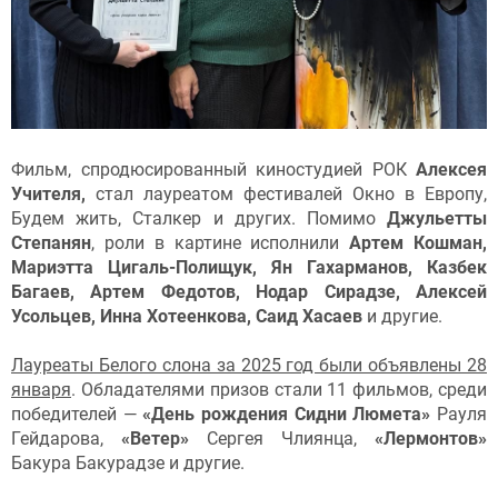
Фильм, спродюсированный киностудией РОК
Алексея
Учителя,
стал лауреатом фестивалей Окно в Европу,
Будем жить, Сталкер и других. Помимо
Джульетты
Степанян
, роли в картине исполнили
Артем Кошман,
Мариэтта Цигаль-Полищук, Ян Гахарманов, Казбек
Багаев, Артем Федотов, Нодар Сирадзе, Алексей
Усольцев, Инна Хотеенкова, Саид Хасаев
и другие.
Лауреаты Белого слона за 2025 год были объявлены 28
января
. Обладателями призов стали 11 фильмов, среди
победителей —
«День рождения Сидни Люмета»
Рауля
Гейдарова,
«Ветер»
Сергея Члиянца,
«Лермонтов»
Бакура Бакурадзе и другие.