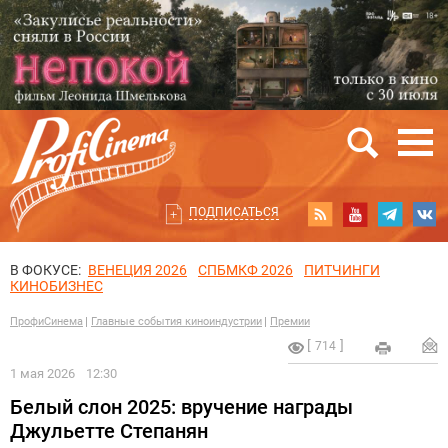
ПОДПИСАТЬСЯ
В ФОКУСЕ:
ВЕНЕЦИЯ 2026
СПБМКФ 2026
ПИТЧИНГИ
КИНОБИЗНЕС
ПрофиСинема
Главные события киноиндустрии
Премии
714
1 мая 2026
12:30
Белый слон 2025: вручение награды
Джульетте Степанян