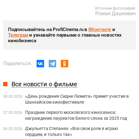
Источник фотографий:
Роман Дашкевич
Подписывайтесь на ProfiCinema.ru в
ВКонтакте
и
Телеграм
и узнавайте первыми о главных новостях
кинобизнеса
Поделиться:
Все новости о фильме
«День рождения Сидни Люмета» примет участие в
08.06.2026
Шанхайском кинофестивале
Праздник первого московского киносеанса:
27.05.2026
награждение лауреатов Белого слона за 2025 год
Джульетта Степанян: «Все свои роли я играю
06.05.2026
сердцем, и только так»