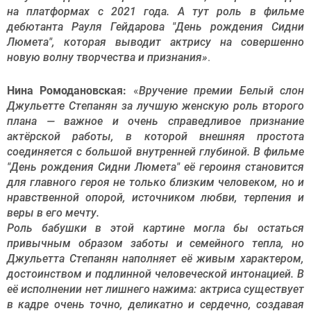
на платформах с 2021 года. А тут роль в фильме
дебютанта Рауля Гейдарова "День рождения Сидни
Люмета", которая выводит актрису на совершенно
новую волну творчества и признания»
.
Нина Ромодановская:
«
Вручение премии Белый слон
Джульетте Степанян за лучшую женскую роль второго
плана — важное и очень справедливое признание
актёрской работы, в которой внешняя простота
соединяется с большой внутренней глубиной. В фильме
"День рождения Сидни Люмета" её героиня становится
для главного героя не только близким человеком, но и
нравственной опорой, источником любви, терпения и
веры в его мечту.
Роль бабушки в этой картине могла бы остаться
привычным образом заботы и семейного тепла, но
Джульетта Степанян наполняет её живым характером,
достоинством и подлинной человеческой интонацией. В
её исполнении нет лишнего нажима: актриса существует
в кадре очень точно, деликатно и сердечно, создавая