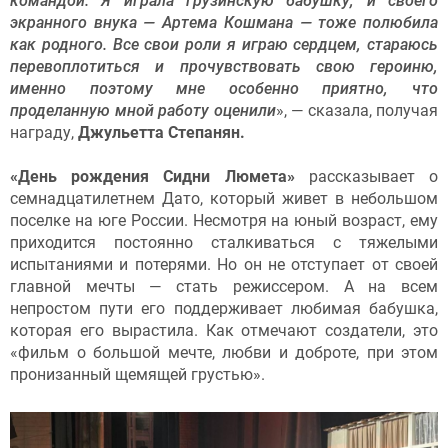
командой. Я играла грузинскую бабушку, и своего
экранного внука — Артема Кошмана — тоже полюбила
как родного. Все свои роли я играю сердцем, стараюсь
перевоплотиться и прочувствовать свою героиню,
именно поэтому мне особенно приятно, что
проделанную мной работу оценили
», — сказала, получая
награду,
Джульетта Степанян.
«День рождения Сидни Люмета»
рассказывает о
семнадцатилетнем Дато, который живет в небольшом
поселке на юге России. Несмотря на юный возраст, ему
приходится постоянно сталкиваться с тяжелыми
испытаниями и потерями. Но он не отступает от своей
главной мечты — стать режиссером. А на всем
непростом пути его поддерживает любимая бабушка,
которая его вырастила. Как отмечают создатели, это
«фильм о большой мечте, любви и доброте, при этом
пронизанный щемящей грустью».