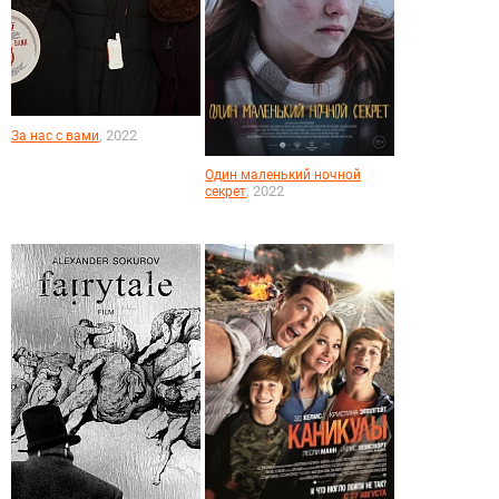
, 2022
За нас с вами
Один маленький ночной
, 2022
секрет