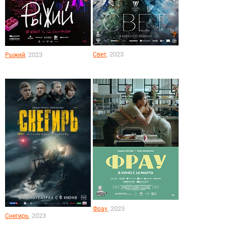
, 2023
, 2023
Свет
Рыжий
, 2023
Фрау
, 2023
Снегирь