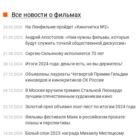
Все новости о фильмах
На Ленфильме пройдет «Киночитка №2»
24.03.2026
Андрей Апостолов: «Нам нужны фильмы, которые
01.09.2025
будут служить точкой общественной дискуссии»
Сергею Сельянову исполняется 70 лет
21.08.2025
Итоги 2024 года: деньги есть, но вы держитесь!
28.12.2024
Объявлены лауреаты Четвертой Премии Гильдии
27.12.2024
киноведов и кинокритиков СК России
В Москве вручили премию Стальной Леонардо
04.12.2024
лучшим отечественным художникам кино
Золотой орел объявил лонг-лист по итогам 2024 года
23.10.2024
Фильмы фестиваля Маяк в российском прокате:
10.10.2024
планы и перспективы
Белый слон 2023: награда Михаилу Местецкому
14.09.2024