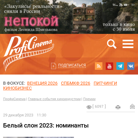
ПОДПИСАТЬСЯ
В ФОКУСЕ:
ВЕНЕЦИЯ 2026
СПБМКФ 2026
ПИТЧИНГИ
КИНОБИЗНЕС
ПрофиСинема
Главные события киноиндустрии
Премии
6097
29 декабря 2023
11:30
Белый слон 2023: номинанты