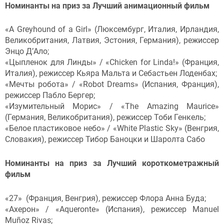
Номинанты на приз за Лучший анимационный фильм
«A Greyhound of a Girl» (Люксембург, Италия, Ирландия,
Великобритания, Латвия, Эстония, Германия), режиссер
Энцо Д’Ало;
«Цыпленок для Линды» / «Chicken for Linda!» (Франция,
Италия), режиссер Кьяра Мальта и Себастьен Лоденбах;
«Мечты робота» / «Robot Dreams» (Испания, Франция),
режиссер Пабло Бергер;
«Изумительный Морис» / «The Amazing Maurice»
(Германия, Великобритания), режиссер Тоби Генкель;
«Белое пластиковое небо» / «White Plastic Sky» (Венгрия,
Словакия), режиссер Тибор Баноцки и Шаролта Сабо
Номинанты на приз за Лучший короткометражный
фильм
«27» (Франция, Венгрия), режиссер Флора Анна Буда;
«Ахерон» / «Aqueronte» (Испания), режиссер Manuel
Muñoz Rivas;