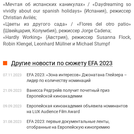
«Мечтая об испанских каникулах» / «Daydreaming so
vividly about our spanish holidays» (Испания), режиссер
Christian Avilés;
«Цветы из другого сада» / «Flores del otro patio»
(Швейцария, Колумбия), режиссер Jorge Cadena;
«Hardly Working» (Австрия), режиссер Susanna Flock,
Robin Klengel, Leonhard Müllner и Michael Stumpf
Другие новости по сюжету EFA 2023
EFA 2023: «Зона интересов» Джонатана Глейзера –
07.11.2023
лидер по количеству номинаций
Ванесса Редгрейв получит почетный приз
21.09.2023
Европейской киноакадемии
Европейская киноакадемия объявила номинантов
09.09.2023
на LUX Audience Film Award
EFA 2023: первые документальные ленты,
31.08.2023
отобранные на Европейскую кинопремию