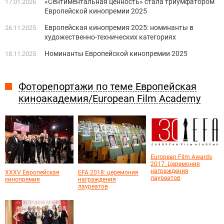
«Сентиментальная ценность» стала триумфатором
17.01.2026
Европейской кинопремии 2025
Европейская кинопремия 2025: номинанты в
26.11.2025
художественно-технических категориях
Номинанты Европейской кинопремии 2025
18.11.2025
Фоторепортажи по теме Европейская
киноакадемия/European Film Academy
European Film Awards
2017: Церемония
награждения
XXXV Европейская
EFA 2018: церемония
лауреатов
кинопремия
награждения
лауреатов