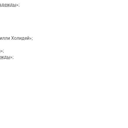
надежды
»;
лли Холидей»;
в
»;
ежды
»;