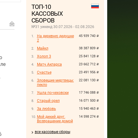
ТОП-10
КАССОВЫХ
СБОРОВ
№31 уикенд 30.07.2026 - 02.08.2026
На деревню дедушке
45 939 740
руб.
2
Майкл
38 387 809
руб.
Холоп 3
25 841 128
ю
руб.
але
Матч Акпарса
23 662 712
руб.
Счастье
23 491 956
руб.
о
Зловещие мертвецы:
22 081 130
руб.
пекло
Ушла по-чеховски
17 746 088
руб.
Старый орел
16 071 500
руб.
За любовь
15 940 463
руб.
Мой дикий друг.
14 598 274
руб.
Возвращение домой
все кассовые сборы
6