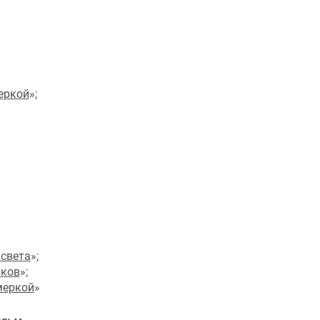
еркой
»;
 света
»;
иков
»;
меркой
»