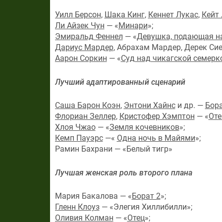
Уилл Берсон
,
Шака Кинг
,
Кеннет Лукас
,
Кейт
Ли Айзек Чун
— «
Минари
»;
Эмиральд Феннел
— «
Девушка, подающая 
Дариус Мардер
, Абрахам Мардер, Дерек Си
Аарон Соркин
— «
Суд над чикагской семерк
Лучший адаптированный сценарий
Саша Барон Коэн
,
Энтони Хайнс
и др. —
Бора
Флориан Зеллер
,
Кристофер Хэмптон
— «
Оте
Хлоя Чжао
— «
Земля кочевников
»;
Кемп Пауэрс
—«
Одна ночь в Майями
»;
Рамин Бахрани — «Белый тигр»
Лучшая женская роль второго плана
Мария Бакалова — «
Борат 2
»;
Гленн Клоуз
— «Элегия Хиллибилли»;
Оливия Колман
— «
Отец
»;