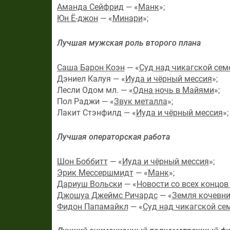
Аманда Сейфрид
— «
Манк
»;
Юн Ё-джон
— «
Минари
»;
Лучшая мужская роль второго плана
Саша Барон Коэн
— «
Суд над чикагской сем
Дэниел Калуя — «
Иуда и чёрный мессия
»;
Лесли Одом мл. — «
Одна ночь в Майями
»;
Пол Раджи — «
Звук металла
»;
Лакит Стэнфилд — «
Иуда и чёрный мессия
»;
Лучшая операторская работа
Шон Боббитт
— «
Иуда и чёрный мессия
»;
Эрик Мессершмидт
— «
Манк
»;
Дариуш Вольски
— «
Новости со всех концов
Джошуа Джеймс Ричардс
— «
Земля кочевн
Фидон Папамайкл
— «
Суд над чикагской се