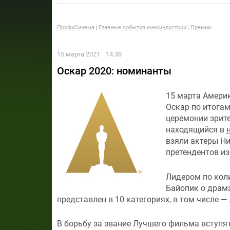
ПрофиСинема
Главные события киноиндустрии
Премии
15 марта 2021
14:38
Оскар 2020: номинанты
15 марта Амери
Оскар по итогам
церемонии зрит
находящийся в
взяли актеры Ни
претендентов из
Лидером по кол
Байопик о драма
представлен в 10 категориях, в том числе 
В борьбу за звание Лучшего фильма вступят 