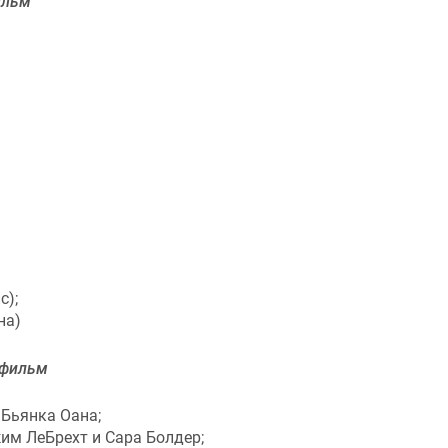
ильм
с);
на)
 фильм
 Бьянка Оана;
им ЛеБрехт и Сара Болдер;