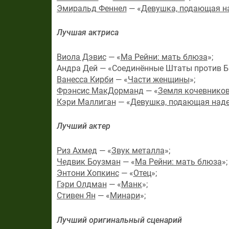
Эмиральд Феннел
— «
Девушка, подающая 
Лучшая актриса
Виола Дэвис
— «
Ма Рейни: мать блюза
»;
Андра Дей — «Соединённые Штаты против Би
Ванесса Кирби
— «
Части женщины
»;
Фрэнсис МакДорманд
— «
Земля кочевнико
Кэри Маллиган
— «
Девушка, подающая над
Лучший актер
Риз Ахмед
— «
Звук металла
»;
Чедвик Боузман
— «
Ма Рейни: мать блюза
»;
Энтони Хопкинс
— «
Отец
»;
Гэри Олдман
— «
Манк
»;
Стивен Ян
— «
Минари
»;
Лучший оригинальный сценарий