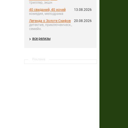
триллер, экшн
40 свиданий, 40 ночей
13.08.2026
комедия, мелодрама
Легенда о Золоте Скифов
20.08.2026
детектив, приключенческ.,
семейн.
все релизы
Реклама