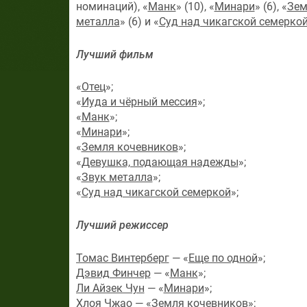
номинаций), «
Манк
» (10), «
Минари
» (6), «
Зем
металла
» (6) и «
Суд над чикагской семерко
Лучший фильм
«
Отец
»;
«
Иуда и чёрный мессия
»;
«
Манк
»;
«
Минари
»;
«
Земля кочевников
»;
«
Девушка, подающая надежды
»;
«
Звук металла
»;
«
Суд над чикагской семеркой
»;
Лучший режиссер
Томас Винтерберг
— «
Еще по одной
»;
Дэвид Финчер
— «
Манк
»;
Ли Айзек Чун
— «
Минари
»;
Хлоя Чжао
— «
Земля кочевников
»;