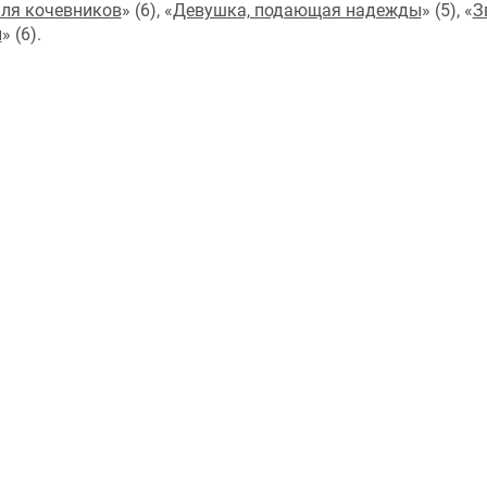
ля кочевников
» (6), «
Девушка, подающая надежды
» (5), «
З
й
» (6).