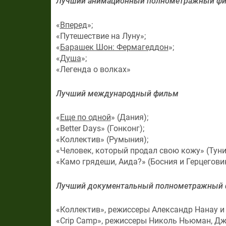
Лучший анимационный полнометражный ф
«
Вперед
»;
«Путешествие на Луну»;
«
Барашек Шон: Фермагеддон
»;
«
Душа
»;
«Легенда о волках»
Лучший международный фильм
«
Еще по одной
» (Дания);
«Better Days» (Гонконг);
«Коллектив» (Румыния);
«Человек, который продал свою кожу» (Туни
«Камо грядеши, Аида?» (Босния и Герцегови
Лучший документальный полнометражный
«Коллектив», режиссеры Александр Нанау и
«Crip Camp», режиссеры Николь Ньюман, Дж