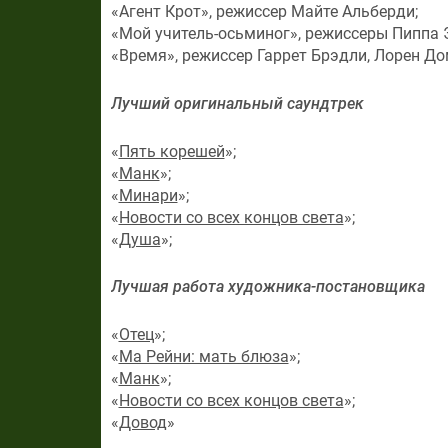
«Агент Крот», режиссер Майте Альберди;
«Мой учитель-осьминог», режиссеры Пиппа 
«Время», режиссер Гаррет Брэдли, Лорен До
Лучший оригинальный саундтрек
«
Пять корешей
»;
«
Манк
»;
«
Минари
»;
«
Новости со всех концов света
»;
«
Душа
»;
Лучшая работа художника-постановщика
«
Отец
»;
«
Ма Рейни: мать блюза
»;
«
Манк
»;
«
Новости со всех концов света
»;
«
Довод
»