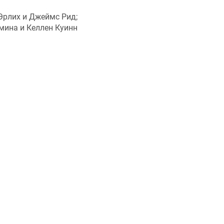
Эрлих и Джеймс Рид;
мина и Келлен Куинн