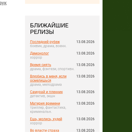
вук
БЛИЖАЙШИЕ
РЕЛИЗЫ
Последний рубеж
13.08.2026
боевик, драма, военн.
Демонолог
13.08.2026
хоррор
Время сиять
13.08.2026
драма, фэнтези, спортивн.
Влюбись в меня, если
13.08.2026
осмелишься
драма, мелодрама
Самурай и пленник
13.08.2026
детектив, экшн
Материя времени
13.08.2026
триллер, фантастика,
криминальн.
Ешь, молись, худей
13.08.2026
хоррор
Во власти страха
13.08.2026