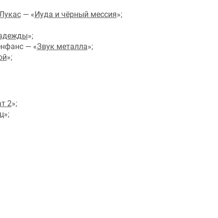
 Лукас
— «
Иуда и чёрный мессия
»;
надежды
»;
енфанс — «
Звук металла
»;
ой
»;
т 2
»;
ц
»;