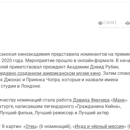
2658
канская киноакадемия представила номинантов на преми
 2020 года. Мероприятие прошло в онлайн-формате. В нач
елей приветствовал президент Академии Дэвид Рубин,
недавно созданном американском музее кино
. Затем слов
к Джонас и Приянка Чопра, которые и назвали имена
 студии в Лондоне.
ичеству номинаций стала работа
Дэвида Финчера
«
Манк
».
турге, написавшем легендарного «Гражданина Кейна»,
— Лучший фильм, Лучший режиссер и Лучший актер.
8 картин: «
Отец
» (6 номинаций), «
Иуда и чёрный мессия
» (