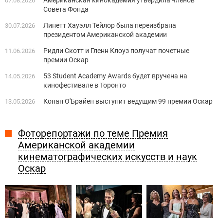
Американская кинокадемия утвердила членов
07.08.2026
Совета Фонда
Линетт Хауэлл Тейлор была переизбрана
30.07.2026
президентом Американской академии
Ридли Скотт и Гленн Клоуз получат почетные
11.06.2026
премии Оскар
53 Student Academy Awards будет вручена на
14.05.2026
кинофестивале в Торонто
Конан О'Брайен выступит ведущим 99 премии Оскар
13.05.2026
Фоторепортажи по теме Премия
Американской академии
кинематографических искусств и наук
Оскар