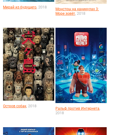
, 2018
Мирай из будущего
Монстры на каникулах 3:
, 2018
Море зовёт
, 2018
Остров собак
,
Ральф против Интернета
2018