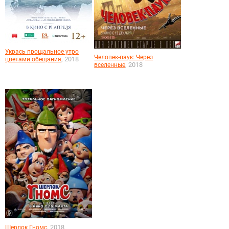
Укрась прощальное утро
Человек-паук: Через
, 2018
цветами обещания
, 2018
вселенные
, 2018
Шерлок Гномс