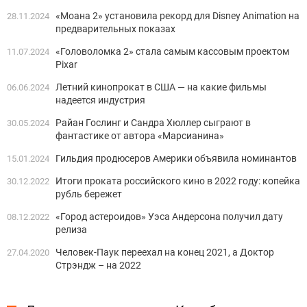
«Моана 2» установила рекорд для Disney Animation на
28.11.2024
предварительных показах
«Головоломка 2» стала самым кассовым проектом
11.07.2024
Pixar
Летний кинопрокат в США — на какие фильмы
06.06.2024
надеется индустрия
Райан Гослинг и Сандра Хюллер сыграют в
30.05.2024
фантастике от автора «Марсианина»
Гильдия продюсеров Америки объявила номинантов
15.01.2024
Итоги проката российского кино в 2022 году: копейка
30.12.2022
рубль бережет
«Город астероидов» Уэса Андерсона получил дату
08.12.2022
релиза
Человек-Паук переехал на конец 2021, а Доктор
27.04.2020
Стрэндж – на 2022