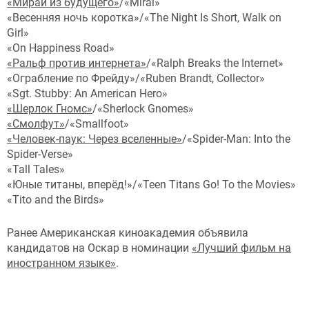
«Мирай из будущего»
/«Mirai»
«Весенняя ночь коротка»/«The Night Is Short, Walk on
Girl»
«On Happiness Road»
«Ральф против интернета»
/«Ralph Breaks the Internet»
«Ограбление по Фрейду»/«Ruben Brandt, Collector»
«Sgt. Stubby: An American Hero»
«Шерлок Гномс»
/«Sherlock Gnomes»
«Смолфут»
/«Smallfoot»
«Человек-паук: Через вселенные»
/«Spider-Man: Into the
Spider-Verse»
«Tall Tales»
«Юные титаны, вперёд!»/«Teen Titans Go! To the Movies»
«Tito and the Birds»
Ранее Американская киноакадемия объявила
кандидатов на Оскар в номинации
«Лучший фильм на
иностранном языке»
.