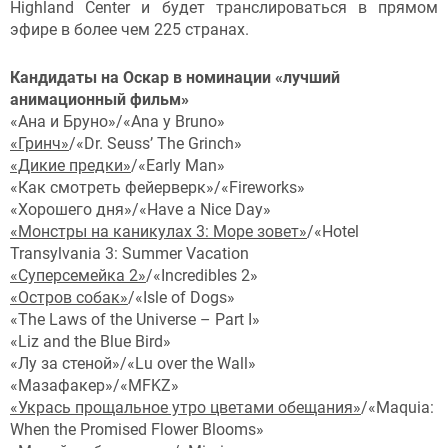
Highland Center и будет транслироваться в прямом
эфире в более чем 225 странах.
Кандидаты на Оскар в номинации «лучший
анимационный фильм»
«Ана и Бруно»/«Ana y Bruno»
«Гринч»
/«Dr. Seuss’ The Grinch»
«Дикие предки»
/«Early Man»
«Как смотреть фейерверк»/«Fireworks»
«Хорошего дня»/«Have a Nice Day»
«Монстры на каникулах 3: Море зовет»
/«Hotel
Transylvania 3: Summer Vacation
«Суперсемейка 2»
/«Incredibles 2»
«Остров собак»
/«Isle of Dogs»
«The Laws of the Universe – Part I»
«Liz and the Blue Bird»
«Лу за стеной»/«Lu over the Wall»
«Мазафакер»/«MFKZ»
«Укрась прощальное утро цветами обещания»
/«Maquia:
When the Promised Flower Blooms»