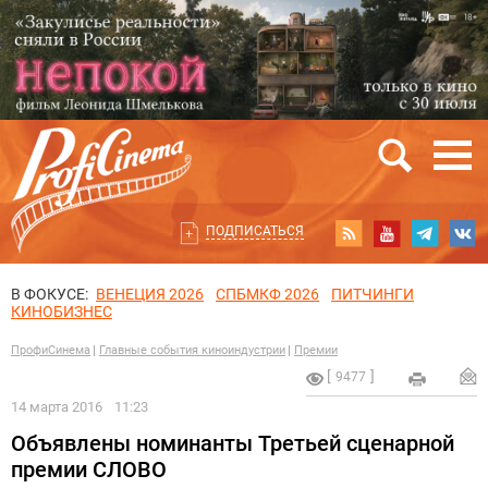
ПОДПИСАТЬСЯ
В ФОКУСЕ:
ВЕНЕЦИЯ 2026
СПБМКФ 2026
ПИТЧИНГИ
КИНОБИЗНЕС
ПрофиСинема
Главные события киноиндустрии
Премии
9477
14 марта 2016
11:23
Объявлены номинанты Третьей сценарной
премии СЛОВО