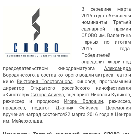
В середине марта
2016 года объявлены
номинанты Третьей
сценарной премии
СЛОВО им. Валентина
Черных по итогам
2015 года.
Победителей
определит жюри под
председательством кинодраматурга
Александра
Бородянского
, в состав которого вошли актриса театр и
кино
Виктория Толстоганова
, киновед, программный
директор Открытого российского кинофестиваля
«Кинотавр»
Ситора Алиева
, сценарист Николай Куликов,
режиссер и продюсер
Игорь Волошин
, режиссер,
продюсер, педагог
Джаник Файзиев
. Церемония
вручения наград состоится22 марта 2016 года в Центре
им. Мейерхольда.