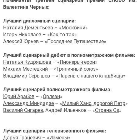
Номинанты Третьей сценарной премии СЛОВО им.
Валентина Черных:
Лучший дипломный сценарий:
Наталия Дементьева – «Москвичи»
Игорь Николаев – «Как-то так»
Алексей Юрьев – «Последнее Путешествие»
Лучший сценарный дебют в полнометражном фильме:
Наталья Кудряшова
– «
Пионеры-герои
»
Михаил Местецкий
– «
Тряпичный союз
»
Владимир Серышев
– «
Парень с нашего кладбища
»
Лучший сценарий полнометражного фильма:
Юрий Арабов
– «
Орлеан
»
Александр Миндадзе
– «
Милый Ханс, дорогой Петр
»
Василий Сигарев
, Андрей Ильенков – «
Страна Оз
»
Лучший сценарий телевизионного фильма:
Дарья Грацевич – «Измены»