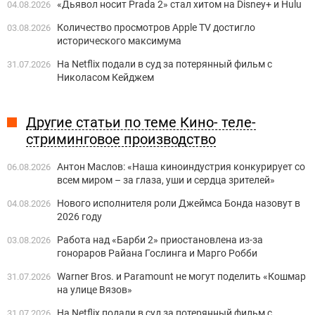
«Дьявол носит Prada 2» стал хитом на Disney+ и Hulu
04.08.2026
Количество просмотров Apple TV достигло
03.08.2026
исторического максимума
На Netflix подали в суд за потерянный фильм с
31.07.2026
Николасом Кейджем
Другие статьи по теме Кино- теле-
стриминговое производство
Антон Маслов: «Наша киноиндустрия конкурирует со
06.08.2026
всем миром – за глаза, уши и сердца зрителей»
Нового исполнителя роли Джеймса Бонда назовут в
04.08.2026
2026 году
Работа над «Барби 2» приостановлена из-за
03.08.2026
гонораров Райана Гослинга и Марго Робби
Warner Bros. и Paramount не могут поделить «Кошмар
31.07.2026
на улице Вязов»
На Netflix подали в суд за потерянный фильм с
31.07.2026