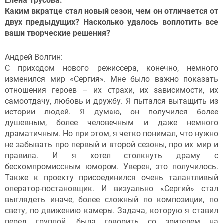
Елена Трусова:
Каким вкратце стал новый сезон, чем он отличается от
двух предыдущих? Насколько удалось воплотить все
ваши творческие решения?
Андрей Волгин:
С приходом нового режиссера, конечно, немного
изменился мир «Сергия». Мне было важно показать
отношения героев – их страхи, их зависимости, их
самоотдачу, любовь и дружбу. Я пытался вытащить из
истории людей. Я думаю, он получился более
душевным, более человечным и даже немного
драматичным. Но при этом, я четко понимал, что нужно
не забывать про первый и второй сезоны, про их мир и
правила. И я хотел столкнуть драму с
бескомпромиссным юмором. Уверен, это получилось.
Также к проекту присоединился очень талантливый
оператор-постановщик. И визуально «Сергий» стал
выглядеть иначе, более сложный по композиции, по
свету, по движению камеры. Задача, которую я ставил
перед группой, была говорить со зрителем на