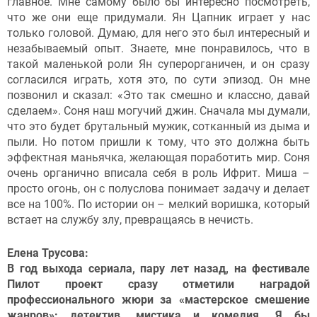
главное. Мне самому было бы интересно посмотреть,
что же они еще придумали. Ян Цапник играет у нас
только головой. Думаю, для него это был интересный и
незабываемый опыт. Знаете, мне понравилось, что в
такой маленькой роли Ян суперорганичен, и он сразу
согласился играть, хотя это, по сути эпизод. Он мне
позвонил и сказал: «Это так смешно и классно, давай
сделаем». Соня наш могучий джин. Сначала мы думали,
что это будет брутальный мужик, сотканный из дыма и
пыли. Но потом пришли к тому, что это должна быть
эффектная маньячка, желающая поработить мир. Соня
очень органично вписала себя в роль Ифрит. Миша –
просто огонь, он с полуслова понимает задачу и делает
все на 100%. По истории он – мелкий воришка, который
встает на службу злу, превращаясь в нечисть.
Елена Трусова:
В год выхода сериала, пару лет назад, на фестивале
Пилот проект сразу отметили наградой
профессионального жюри за «мастерское смешение
жанров»: детектив, мистика и комедия. Я бы