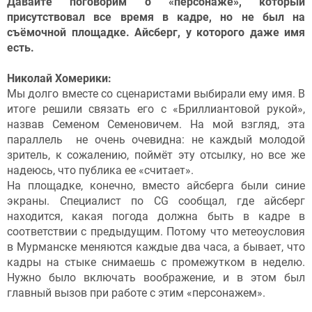
Давайте поговорим о «персонаже», который
присутствовал все время в кадре, но не был на
съёмочной площадке. Айсберг, у которого даже имя
есть.
Николай Хомерики:
Мы долго вместе со сценаристами выбирали ему имя. В
итоге решили связать его с «Бриллиантовой рукой»,
назвав Семеном Семеновичем. На мой взгляд, эта
параллель не очень очевидна: не каждый молодой
зритель, к сожалению, поймёт эту отсылку, но все же
надеюсь, что публика ее «считает».
На площадке, конечно, вместо айсберга были синие
экраны. Специалист по CG сообщал, где айсберг
находится, какая погода должна быть в кадре в
соответствии с предыдущим. Потому что метеоусловия
в Мурманске меняются каждые два часа, а бывает, что
кадры на стыке снимаешь с промежутком в неделю.
Нужно было включать воображение, и в этом был
главный вызов при работе с этим «персонажем».