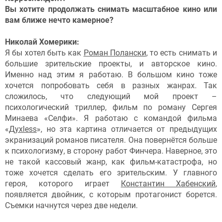
Вы хотите продолжать снимать масштабное кино или
вам ближе нечто камерное?
Николай Хомерики:
Я бы хотел быть как
Роман Полански
, то есть снимать и
большие зрительские проекты, и авторское кино.
Именно над этим я работаю. В большом кино тоже
хочется попробовать себя в разных жанрах. Так
сложилось, что следующий мой проект –
психологический триллер, фильм по роману Сергея
Минаева «Селфи». Я работаю с командой фильма
«
Духless
», но эта картина отличается от предыдущих
экранизаций романов писателя. Она повернётся больше
к психологизму, в сторону работ Финчера. Наверное, это
не такой кассовый жанр, как фильм-катастрофа, но
тоже хочется сделать его зрительским. У главного
героя, которого играет
Константин Хабенский
,
появляется двойник, с которым протагонист борется.
Съемки начнутся через две недели.