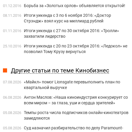
Борьба за «Золотых орлов» объявляется открытой!
01.12.2016
Итоги уикенда с 3 по 6 ноября 2016: «Доктор
08.11.2016
Стрэндж» взял курс на миллиард рублей
Итоги уикенда с 27 по 30 октября 2016: «Тролли»
01.11.2016
захватили лидерство
Итоги уикенда с 20 по 23 октября 2016: «Ледокол» не
25.10.2016
позволил Тому Крузу вернуться
Другие статьи по теме Кинобизнес
«Майкл» помог Lionsgate перевыполнить план по
07.08.2026
квартальной выручке
Антон Маслов: «Наша киноиндустрия конкурирует со
06.08.2026
всем миром – за глаза, уши и сердца зрителей»
Темпы роста числа подписчиков онлайн-кинотеатров
05.08.2026
замедляются
Суд назначил разбирательство по делу Paramount-
05.08.2026