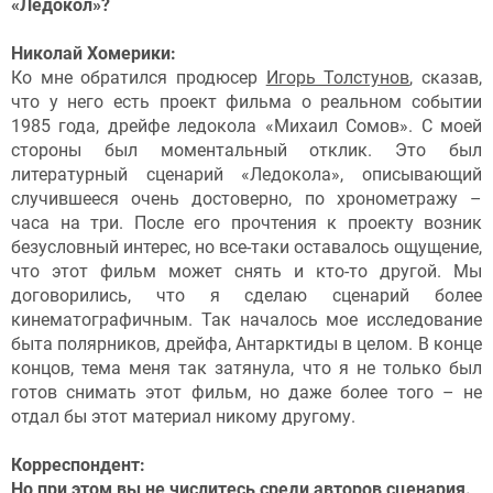
«Ледокол»?
Николай Хомерики:
Ко мне обратился продюсер
Игорь Толстунов
, сказав,
что у него есть проект фильма о реальном событии
1985 года, дрейфе ледокола «Михаил Сомов». С моей
стороны был моментальный отклик. Это был
литературный сценарий «Ледокола», описывающий
случившееся очень достоверно, по хронометражу –
часа на три. После его прочтения к проекту возник
безусловный интерес, но все-таки оставалось ощущение,
что этот фильм может снять и кто-то другой. Мы
договорились, что я сделаю сценарий более
кинематографичным. Так началось мое исследование
быта полярников, дрейфа, Антарктиды в целом. В конце
концов, тема меня так затянула, что я не только был
готов снимать этот фильм, но даже более того – не
отдал бы этот материал никому другому.
Корреспондент:
Но при этом вы не числитесь среди авторов сценария.