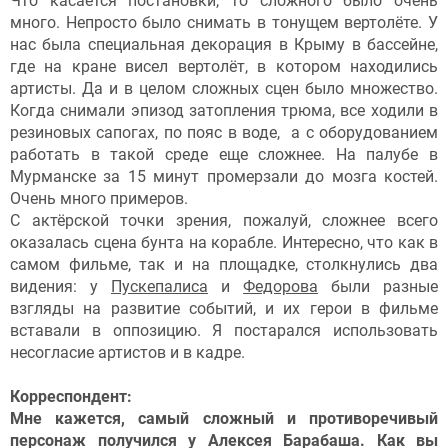
Что касается постановки, то сложного было очень
много. Непросто было снимать в тонущем вертолёте. У
нас была специальная декорация в Крыму в бассейне,
где на кране висел вертолёт, в котором находились
артисты. Да и в целом сложных сцен было множество.
Когда снимали эпизод затопления трюма, все ходили в
резиновых сапогах, по пояс в воде, а с оборудованием
работать в такой среде еще сложнее. На палубе в
Мурманске за 15 минут промерзали до мозга костей.
Очень много примеров.
С актёрской точки зрения, пожалуй, сложнее всего
оказалась сцена бунта на корабле. Интересно, что как в
самом фильме, так и на площадке, столкнулись два
видения: у
Пускепалиса
и
Федорова
были разные
взгляды на развитие событий, и их герои в фильме
вставали в оппозицию. Я постарался использовать
несогласие артистов и в кадре.
Корреспондент:
Мне кажется, самый сложный и противоречивый
персонаж получился у Алексея Барабаша. Как вы