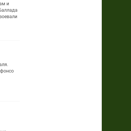
ам и
«Баллада
авоевали
аля.
ьфонсо