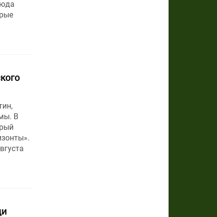
сюда
орые
кого
ин,
мы. В
орый
изонты».
вгуста
ди