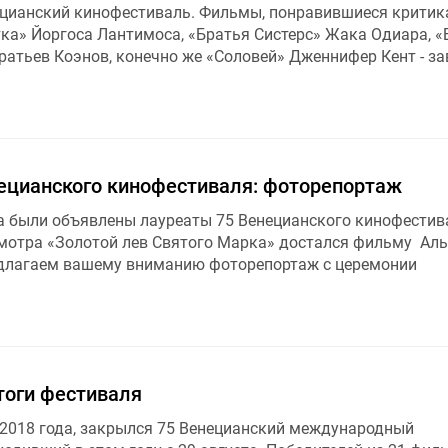
цианский кинофестиваль. Фильмы, понравившиеся критик
тка» Йоргоса Лантимоса, «Братья Систерс» Жака Одиара, 
ратьев Коэнов, конечно же «Соловей» Дженнифер Кент - з
ецианского кинофестиваля: фоторепортаж
да были объявлены лауреаты 75 Венецианского кинофестив
мотра «Золотой лев Святого Марка» достался фильму Ал
едлагаем вашему вниманию фоторепортаж с церемонии
тоги фестиваля
я 2018 года, закрылся 75 Венецианский международный