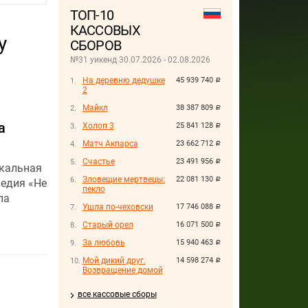
ТОП-10
КАССОВЫХ
у
СБОРОВ
№31 уикенд 30.07.2026 - 02.08.2026
На деревню дедушке
45 939 740
руб.
2
Майкл
38 387 809
руб.
а
Холоп 3
25 841 128
руб.
Матч Акпарса
23 662 712
руб.
Счастье
23 491 956
руб.
ыкальная
Зловещие мертвецы:
22 081 130
руб.
медия «Не
пекло
ла
Ушла по-чеховски
17 746 088
руб.
Старый орел
16 071 500
руб.
За любовь
15 940 463
руб.
Мой дикий друг.
14 598 274
руб.
Возвращение домой
все кассовые сборы