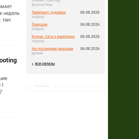
боевик, триллер,
фантастика
имает
х недель
Лабиринт чудовищ
06.08.2026
хоррор
: Нет
Ловушка
06.08.2026
хоррор
Корни: Сага о вампирах
06.08.2026
хоррор
На последнем дыхании
06.08.2026
драма
ooting
все релизы
шие
11
Реклама
7