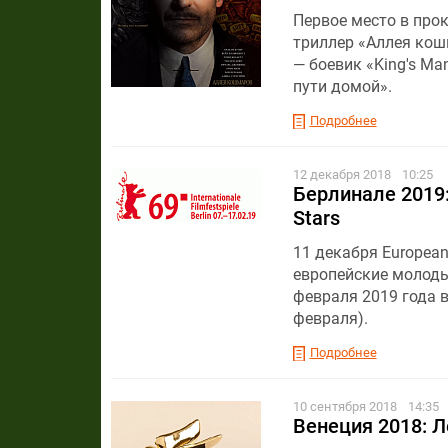
Первое место в прок
триллер «Аллея кош
— боевик «King's Ma
пути домой».
Подробнее
12 декабря 2018
10:25
Берлинале 2019
Stars
11 декабря Europea
европейские молодые
февраля 2019 года 
февраля).
Подробнее
10 сентября 2018
14:35
Венеция 2018: Л