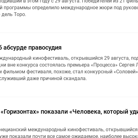
одивший в этом году с 29 августа. Победителей из 21 фил
ой программы определило международное жюри под руков
 дель Торо.
б абсурде правосудия
ждународный кинофестиваль, открывшийся 29 августа, по
дни вне конкурса состоялась премьера «Процесса» Сергея 
 фильмом фестиваля, похоже, стал конкурсный «Соловей»
служивший даже причиной скандала.
 «Горизонтах» показали «Человека, который уд
енецианский международный кинофестиваль, открывшийся
 уже показали почти все самое ожидаемое, наиболее высок