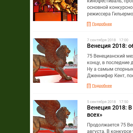
кинофестиваль, прох
основной конкурсн
режиссера Гильермо
Подробнее
7 сентября 2018
17:00
Венеция 2018: о
75 Венецианский ме
концу, в последние 
Ну а самым спорным
Дженнифер Кент, по
Подробнее
5 сентября 2018
17:50
Венеция 2018: В
всех»
Продолжается 75 В
августа. В конкурсе