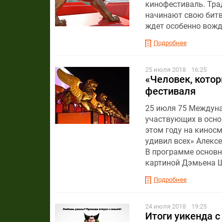
кинофестиваль. Тр
начинают свою битв
ждет особенно вожд
Подробнее
25 июля 2018
16:25
«Человек, кото
фестиваля
25 июля 75 Междуна
участвующих в осно
этом году на кинос
удивил всех» Алекс
В программе основн
картиной Дэмьена Ш
Подробнее
24 июля 2018
19:25
Итоги уикенда с