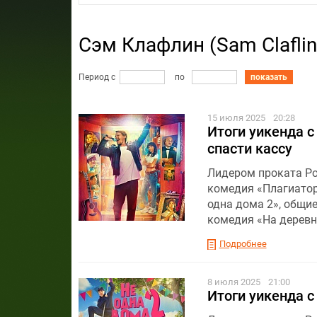
Сэм Клафлин (Sam Clafli
Период с
по
показать
15 июля 2025
20:28
Итоги уикенда с
спасти кассу
Лидером проката Ро
комедия «Плагиатор
одна дома 2», общие
комедия «На деревн
Подробнее
8 июля 2025
21:00
Итоги уикенда с