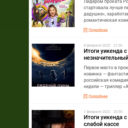
Лидером проката Рос
стартовала лучше п
дедушке», заработав
романтическая коме
Подробнее
8 февраля 2022
21:36
Итоги уикенда с
незначительный
Первое место в прок
новинка — фантасти
российская комедия
недели — триллер «
Подробнее
1 февраля 2022
20:30
Итоги уикенда с
слабой кассе