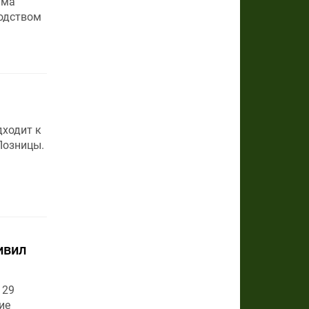
ьма
одством
дходит к
Лозницы.
ивил
 29
ие