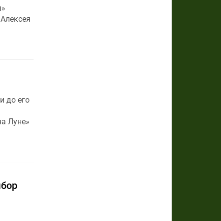
ы»
 Алексея
и до его
на Луне»
ыбор