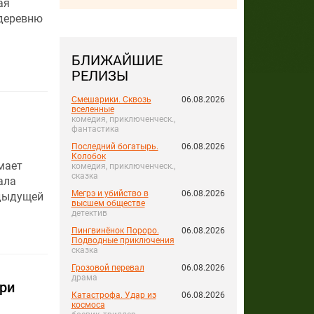
ая
 деревню
БЛИЖАЙШИЕ
РЕЛИЗЫ
Смешарики. Сквозь
06.08.2026
вселенные
комедия, приключенческ.,
фантастика
Последний богатырь.
06.08.2026
Колобок
мает
комедия, приключенческ.,
сказка
ала
Мегрэ и убийство в
06.08.2026
едыдущей
высшем обществе
детектив
Пингвинёнок Пороро.
06.08.2026
Подводные приключения
сказка
Грозовой перевал
06.08.2026
драма
при
Катастрофа. Удар из
06.08.2026
космоса