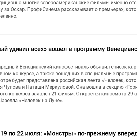
адиционно многие североамериканские фильмы именно от
у за Оскар. ПрофиСинема рассказывает о премьерах, кот
еленно.
рый удивил всех» вошел в программу Венецианс
родный Венецианский кинофестиваль объявил список карт
вном конкурсе, а также вошедших в специальные програм
мотре будет представлена российская лента «Человек, кот
ея Чупова и Наташи Меркуловой. Она вошла в секцию «Гор
ого конкурса заявлен 21 фильм. Откроется киносмотр 29 а
азелла «Человек на Луне».
 19 по 22 июля: «Монстры» по-прежнему впере