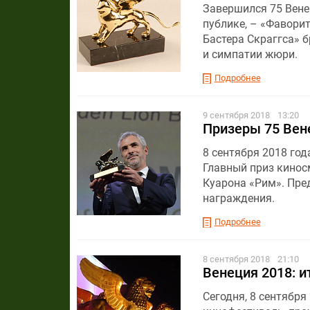
Завершился 75 Вене
публике, – «Фавори
Бастера Скраггса» б
и симпатии жюри.
Подробнее
9 сентября 2018
13:20
Призеры 75 Вен
8 сентября 2018 го
Главный приз кинос
Куарона «Рим». Пр
награждения.
Подробнее
8 сентября 2018
21:10
Венеция 2018: и
Сегодня, 8 сентябр