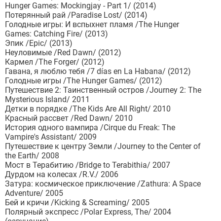
Hunger Games: Mockingjay - Part 1/ (2014)
Потерянный рай /Paradise Lost/ (2014)
Голодные игры: И вспыхнет пламя /The Hunger
Games: Catching Fire/ (2013)
Эпик /Epic/ (2013)
Неуловимые /Red Dawn/ (2012)
Кармел /The Forger/ (2012)
Гавана, я люблю тебя /7 días en La Habana/ (2012)
Голодные игры /The Hunger Games/ (2012)
Путешествие 2: Таинственный остров /Journey 2: The
Mysterious Island/ 2011
Детки в порядке /The Kids Are All Right/ 2010
Красный рассвет /Red Dawn/ 2010
История одного вампира /Cirque du Freak: The
Vampire's Assistant/ 2009
Путешествие к центру Земли /Journey to the Center of
the Earth/ 2008
Мост в Терабитию /Bridge to Terabithia/ 2007
Дурдом на колесах /R.V./ 2006
Затура: космическое приключение /Zathura: A Space
Adventure/ 2005
Бей и кричи /Kicking & Screaming/ 2005
Полярный экспресс /Polar Express, The/ 2004