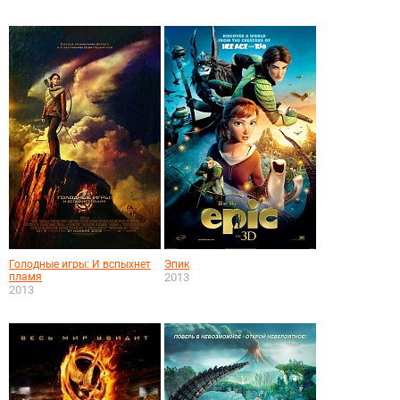
Голодные игры: И вспыхнет
Эпик
пламя
2013
2013