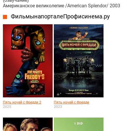
(озвучание)
Американское великолепие /American Splendor/ 2003
Фильмы на портале Профисинема.ру
Пять ночей с Фредди 2
Пять ночей с Фредди
2025
2023