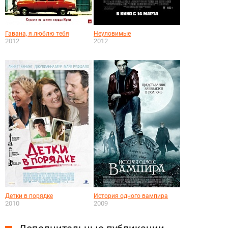
Гавана, я люблю тебя
Неуловимые
2012
2012
Детки в порядке
История одного вампира
2010
2009