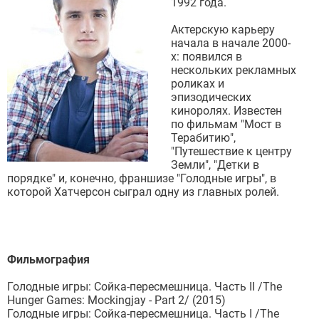
1992 года.
Актерскую карьеру
начала в начале 2000-
х: появился в
нескольких рекламных
роликах и
эпизодических
киноролях. Известен
по фильмам "Мост в
Терабитию",
"Путешествие к центру
Земли", "Детки в
порядке" и, конечно, франшизе "Голодные игры", в
которой Хатчерсон сыграл одну из главных ролей.
Фильмография
Голодные игры: Сойка-пересмешница. Часть II /The
Hunger Games: Mockingjay - Part 2/ (2015)
Голодные игры: Сойка-пересмешница. Часть I /The