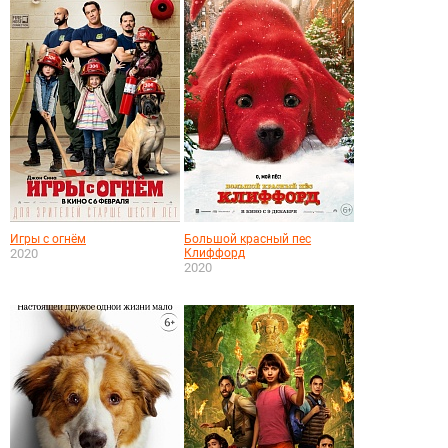
Игры с огнём
Большой красный пес
2020
Клиффорд
2020