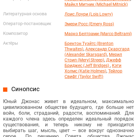
Майкл Митник (Michael Mitnick)
Литературная основа
Лоис Лоури (Lois Lowry)
Оператор-постановщик
Эмери Росс (Emery Ross)
Композитор
Марко Белтрами (Marco Beltrami)
Актёры
Брентон Туэйтс (Brenton
Thwaites)
,
Александр Скарсгард
(Alexander Skarsgard)
,
Мерил
Стрип (Meryl Streep)
,
Джефф
Бриджес (Jeff Bridges)
,
Кэти
Холмс (Katie Holmes)
,
Тейлор
Свифт (Taylor Swift)
Синопсис
Юный Джонас живет в идеальном, максимально
цивилизованном обществе будущего, где больше нет
войн, боли, страданий, радости, воспоминаний. Для
каждого члена здесь определен идеальный порядок
существования, и теперь никому не приходится
выбирать шаг, мысль, цвет — все вокруг однозначно
серое… По решению Совета общества Джонас