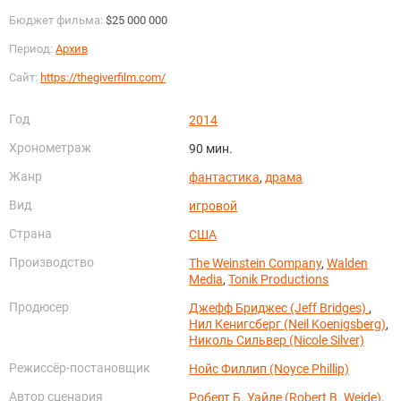
Бюджет фильма:
$25 000 000
Период:
Архив
Сайт:
https://thegiverfilm.com/
Год
2014
Хронометраж
90 мин.
Жанр
фантастика
,
драма
Вид
игровой
Страна
США
Производство
The Weinstein Company
,
Walden
Media
,
Tonik Productions
Продюсер
Джефф Бриджес (Jeff Bridges)
,
Нил Кенигсберг (Neil Koenigsberg)
,
Николь Сильвер (Nicole Silver)
Режиссёр-постановщик
Нойс Филлип (Noyce Phillip)
Автор сценария
Роберт Б. Уайде (Robert B. Weide)
,