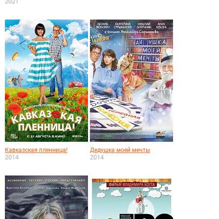
2021
Кавказская пленница!
Дедушка моей мечты
2014
2014