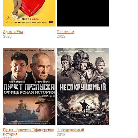
Адам и Ева
Телекинез
2023
2022
Пункт пропуска. Офицерская
Несокрушимый
история
2018