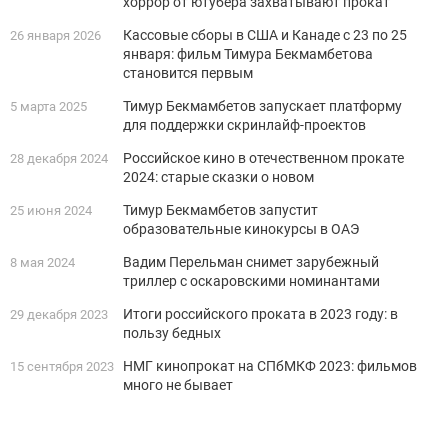
хоррор от ютубера захватывают прокат
Кассовые сборы в США и Канаде с 23 по 25
26 января 2026
января: фильм Тимура Бекмамбетова
становится первым
Тимур Бекмамбетов запускает платформу
5 марта 2025
для поддержки скринлайф-проектов
Российское кино в отечественном прокате
28 декабря 2024
2024: старые сказки о новом
Тимур Бекмамбетов запустит
25 июня 2024
образовательные кинокурсы в ОАЭ
Вадим Перельман снимет зарубежный
8 мая 2024
триллер с оскаровскими номинантами
Итоги российского проката в 2023 году: в
29 декабря 2023
пользу бедных
НМГ кинопрокат на СПбМКФ 2023: фильмов
15 сентября 2023
много не бывает