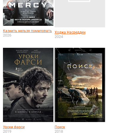
Казнить нельзя помиловать
Ходжа Насреддин
2026
2024
Уроки фарси
Поиск
2019
2018