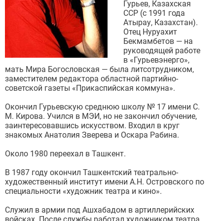
Гурьев, Казахская
ССР (с 1991 года
Атырау, Казахстан).
Отец Нуруахит
Бекмамбетов — на
руководящей работе
в «Гурьевэнерго»,
мать Мира Богословская — была литсотрудником,
заместителем редактора областной партийно-
советской газеты «Прикаспийская коммуна».
Окончил Гурьевскую среднюю школу № 17 имени С.
М. Кирова. Учился в МЭИ, но не закончил обучение,
заинтересовавшись искусством. Входил в круг
знакомых Анатолия Зверева и Оскара Рабина.
Около 1980 переехал в Ташкент.
В 1987 году окончил Ташкентский театрально-
художественный институт имени А.Н. Островского по
специальности «художник театра и кино».
Служил в армии под Ашхабадом в артиллерийских
войсках. После службы работал художником театра